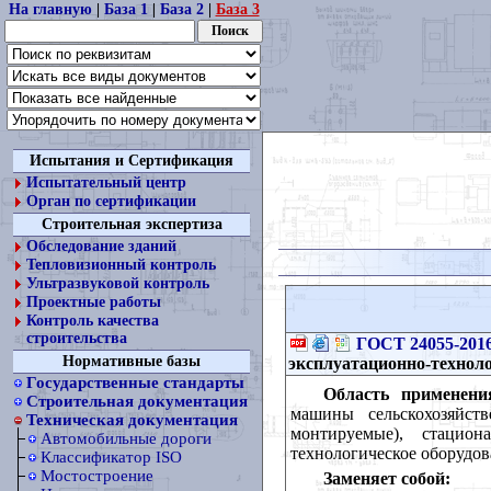
На главную
|
База 1
|
База 2
|
База 3
Испытания и Сертификация
Испытательный центр
Орган по сертификации
Строительная экспертиза
Обследование зданий
Тепловизионный контроль
Ультразвуковой контроль
Проектные работы
Контроль качества
строительства
ГОСТ 24055-201
Нормативные базы
эксплуатационно-технол
Государственные стандарты
Область применени
Строительная документация
машины сельскохозяйств
Техническая документация
монтируемые), стацион
Автомобильные дороги
технологическое оборудов
Классификатор ISO
Мостостроение
Заменяет собой: