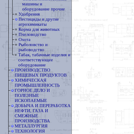
машины и
оборудование прочие
Удобрения
Пестициды и другие
агрохимикаты
Корма для животных
Пчеловодство
Охота
Рыболовство и
рыбоводство
Табак, табачные изделия и
соответствующее
оборудование
ПРОИЗВОДСТВО
ПИЩЕВЫХ ПРОДУКТОВ
ХИМИЧЕСКАЯ
ПРОМЫШЛЕННОСТЬ
ГОРНОЕ ДЕЛО И
ПОЛЕЗНЫЕ
ИСКОПАЕМЫЕ
ДОБЫЧА И ПЕРЕРАБОТКА
НЕФТИ, ГАЗА И
СМЕЖНЫЕ
ПРОИЗВОДСТВА
МЕТАЛЛУРГИЯ
ТЕХНОЛОГИЯ