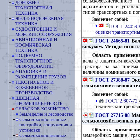
сельскохозяйственного 
ДОРОЖНО-
ядохимикатов и устанав
ТРАНСПОРТНАЯ
типов транспортных и пог
ТЕХНИКА
ЖЕЛЕЗНОДОРОЖНАЯ
Заменяет собой:
ТЕХНИКА
ГОСТ 24059-8
СУДОСТРОЕНИЕ И
оценки транспортны
МОРСКИЕ СООРУЖЕНИЯ
АВИАЦИОННАЯ И
ГОСТ 24665-81
Вал
КОСМИЧЕСКАЯ
кожухом. Методы испыт
ТЕХНИКА
Область применени
ПОДЪЕМНО-
валы с защитным кожухом
ТРАНСПОРТНОЕ
трактора на вал приема
ОБОРУДОВАНИЕ
УПАКОВКА И
величины номинального к
РАЗМЕЩЕНИЕ ГРУЗОВ
ГОСТ 27388-87
Экс
ТЕКСТИЛЬНОЕ И
сельскохозяйственной те
КОЖЕВЕННОЕ
ПРОИЗВОДСТВО
Заменяет собой:
ШВЕЙНАЯ
ГОСТ 2.607-72
«
ПРОМЫШЛЕННОСТЬ
технические требов
СЕЛЬСКОЕ ХОЗЯЙСТВО
Земледелие и лесоводство
ГОСТ 27715-88
Маш
Сельскохозяйственные
сельскохозяйственных ра
постройки, сооружения и
Область применени
установки
землеройных машин, тракт
Сельскохозяйственные