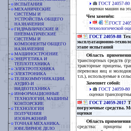
ГОСТ 24057-80
ИСПЫТАНИЯ
оценки машин на э
МЕХАНИЧЕСКИЕ
СИСТЕМЫ И
Чем заменён:
УСТРОЙСТВА ОБЩЕГО
ГОСТ 2405
НАЗНАЧЕНИЯ
технологической оц
ГИДРАВЛИЧЕСКИЕ И
ПНЕВМАТИЧЕСКИЕ
ГОСТ 24059-88
Тех
СИСТЕМЫ И
эксплуатационно-техноло
КОМПОНЕНТЫ ОБЩЕГО
этапе испытаний
НАЗНАЧЕНИЯ
МАШИНОСТРОЕНИЕ
Область применени
ЭНЕРГЕТИКА И
транспортных средств (гр
ТЕПЛОТЕХНИКА
тракторные прицепы, тра
ЭЛЕКТРОТЕХНИКА
перевозки яиц и молодня
ЭЛЕКТРОНИКА
т.п.), используемые в сель
ТЕЛЕКОММУНИКАЦИИ.
Заменяет собой:
АУДИО-И
ВИДЕОТЕХНИКА
ГОСТ 24059-80
ИНФОРМАЦИОННЫЕ
оценки транспортны
ТЕХНОЛОГИИ. МАШИНЫ
ГОСТ 24059-2017
Т
КОНТОРСКИЕ
погрузочные средства. 
ТЕХНОЛОГИЯ
оценки
ПОЛУЧЕНИЯ
ИЗОБРАЖЕНИЙ
Область применения
ТОЧНАЯ МЕХАНИКА.
средства: прицепы и
ЮВЕЛИРНОЕ ДЕЛО