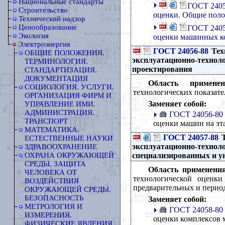
Национальные стандарты
ГОСТ 2405
Строительство
оценки. Общие пол
Технический надзор
Ценообразование
ГОСТ 2405
Экология
оценки машинных ко
Электроэнергия
ГОСТ 24056-88
Тех
ОБЩИЕ ПОЛОЖЕНИЯ.
эксплуатационно-техноло
ТЕРМИНОЛОГИЯ.
проектирования
СТАНДАРТИЗАЦИЯ.
ДОКУМЕНТАЦИЯ
Область применен
СОЦИОЛОГИЯ. УСЛУГИ.
технологических показате
ОРГАНИЗАЦИЯ ФИРМ И
Заменяет собой:
УПРАВЛЕНИЕ ИМИ.
АДМИНИСТРАЦИЯ.
ГОСТ 24056-80
ТРАНСПОРТ
оценки машин на эт
МАТЕМАТИКА.
ГОСТ 24057-88
Т
ЕСТЕСТВЕННЫЕ НАУКИ
эксплуатационно-технол
ЗДРАВООХРАНЕНИЕ
специализированных и у
ОХРАНА ОКРУЖАЮЩЕЙ
СРЕДЫ, ЗАЩИТА
Область применения
ЧЕЛОВЕКА ОТ
технологической оценк
ВОЗДЕЙСТВИЯ
предварительных и перио
ОКРУЖАЮЩЕЙ СРЕДЫ.
БЕЗОПАСНОСТЬ
Заменяет собой:
МЕТРОЛОГИЯ И
ГОСТ 24058-80
ИЗМЕРЕНИЯ.
оценки комплексов 
ФИЗИЧЕСКИЕ ЯВЛЕНИЯ