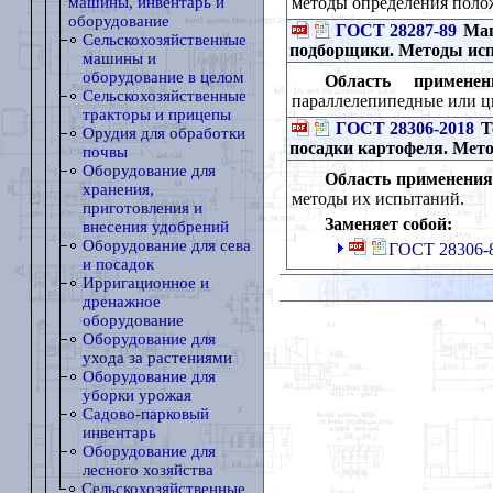
методы определения поло
машины, инвентарь и
оборудование
ГОСТ 28287-89
Маш
Сельскохозяйственные
подборщики. Методы ис
машины и
оборудование в целом
Область применен
Сельскохозяйственные
параллелепипедные или ци
тракторы и прицепы
ГОСТ 28306-2018
Т
Орудия для обработки
посадки картофеля. Мет
почвы
Оборудование для
Область применения
хранения,
методы их испытаний.
приготовления и
Заменяет собой:
внесения удобрений
Оборудование для сева
ГОСТ 28306-
и посадок
Ирригационное и
дренажное
оборудование
Оборудование для
ухода за растениями
Оборудование для
уборки урожая
Садово-парковый
инвентарь
Оборудование для
лесного хозяйства
Сельскохозяйственные