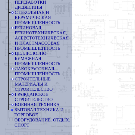
ПЕРЕРАБОТКИ
ДРЕВЕСИНЫ
СТЕКОЛЬНАЯ И
КЕРАМИЧЕСКАЯ
ПРОМЫШЛЕННОСТЬ
РЕЗИНОВАЯ,
РЕЗИНОТЕХНИЧЕСКАЯ,
АСБЕСТОТЕХНИЧЕСКАЯ
И ПЛАСТМАССОВАЯ
ПРОМЫШЛЕННОСТЬ
ЦЕЛЛЮЛОЗНО-
БУМАЖНАЯ
ПРОМЫШЛЕННОСТЬ
ЛАКОКРАСОЧНАЯ
ПРОМЫШЛЕННОСТЬ
СТРОИТЕЛЬНЫЕ
МАТЕРИАЛЫ И
СТРОИТЕЛЬСТВО
ГРАЖДАНСКОЕ
СТРОИТЕЛЬСТВО
ВОЕННАЯ ТЕХНИКА
БЫТОВАЯ ТЕХНИКА И
ТОРГОВОЕ
ОБОРУДОВАНИЕ. ОТДЫХ.
СПОРТ