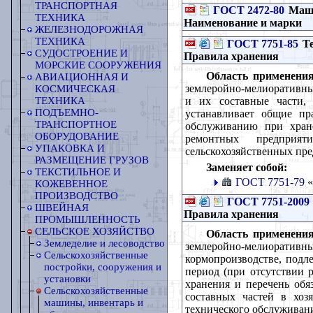
ТРАНСПОРТНАЯ
ГОСТ 2472-80
Маши
ТЕХНИКА
Наименование и марки
ЖЕЛЕЗНОДОРОЖНАЯ
ТЕХНИКА
ГОСТ 7751-85
Те
СУДОСТРОЕНИЕ И
Правила хранения
МОРСКИЕ СООРУЖЕНИЯ
Область применения
АВИАЦИОННАЯ И
землеройно-мелиоративны
КОСМИЧЕСКАЯ
и их составные части,
ТЕХНИКА
ПОДЪЕМНО-
устанавливает общие пр
ТРАНСПОРТНОЕ
обслуживанию при хране
ОБОРУДОВАНИЕ
ремонтных предприят
УПАКОВКА И
сельскохозяйственных пр
РАЗМЕЩЕНИЕ ГРУЗОВ
Заменяет собой:
ТЕКСТИЛЬНОЕ И
ГОСТ 7751-79
«
КОЖЕВЕННОЕ
ПРОИЗВОДСТВО
ГОСТ 7751-2009
ШВЕЙНАЯ
Правила хранения
ПРОМЫШЛЕННОСТЬ
СЕЛЬСКОЕ ХОЗЯЙСТВО
Область применения
Земледелие и лесоводство
землеройно-мелиоративн
Сельскохозяйственные
кормопроизводстве, подл
постройки, сооружения и
период (при отсутствии 
установки
хранения и перечень об
Сельскохозяйственные
составных частей в хозя
машины, инвентарь и
технического обслуживани