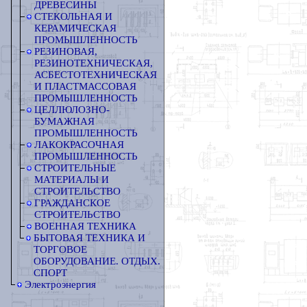
ДРЕВЕСИНЫ
СТЕКОЛЬНАЯ И
КЕРАМИЧЕСКАЯ
ПРОМЫШЛЕННОСТЬ
РЕЗИНОВАЯ,
РЕЗИНОТЕХНИЧЕСКАЯ,
АСБЕСТОТЕХНИЧЕСКАЯ
И ПЛАСТМАССОВАЯ
ПРОМЫШЛЕННОСТЬ
ЦЕЛЛЮЛОЗНО-
БУМАЖНАЯ
ПРОМЫШЛЕННОСТЬ
ЛАКОКРАСОЧНАЯ
ПРОМЫШЛЕННОСТЬ
СТРОИТЕЛЬНЫЕ
МАТЕРИАЛЫ И
СТРОИТЕЛЬСТВО
ГРАЖДАНСКОЕ
СТРОИТЕЛЬСТВО
ВОЕННАЯ ТЕХНИКА
БЫТОВАЯ ТЕХНИКА И
ТОРГОВОЕ
ОБОРУДОВАНИЕ. ОТДЫХ.
СПОРТ
Электроэнергия