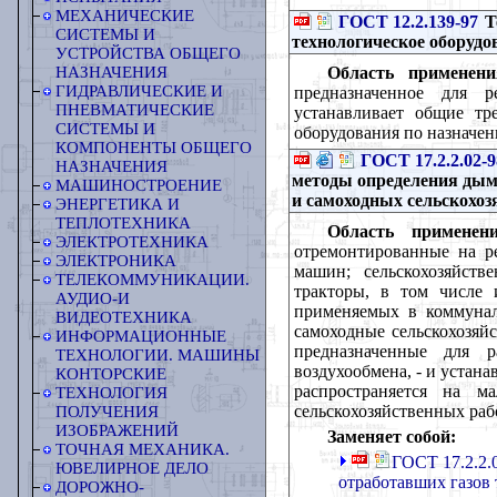
МЕХАНИЧЕСКИЕ
ГОСТ 12.2.139-97
Т
СИСТЕМЫ И
технологическое оборудо
УСТРОЙСТВА ОБЩЕГО
Область применени
НАЗНАЧЕНИЯ
ГИДРАВЛИЧЕСКИЕ И
предназначенное для р
ПНЕВМАТИЧЕСКИЕ
устанавливает общие тр
СИСТЕМЫ И
оборудования по назначе
КОМПОНЕНТЫ ОБЩЕГО
ГОСТ 17.2.2.02-9
НАЗНАЧЕНИЯ
методы определения дымн
МАШИНОСТРОЕНИЕ
и самоходных сельскохо
ЭНЕРГЕТИКА И
ТЕПЛОТЕХНИКА
Область применени
ЭЛЕКТРОТЕХНИКА
отремонтированные на р
ЭЛЕКТРОНИКА
машин; сельскохозяйст
ТЕЛЕКОММУНИКАЦИИ.
тракторы, в том числе 
АУДИО-И
применяемых в коммунал
ВИДЕОТЕХНИКА
самоходные сельскохозяй
ИНФОРМАЦИОННЫЕ
предназначенные для 
ТЕХНОЛОГИИ. МАШИНЫ
воздухообмена, - и устан
КОНТОРСКИЕ
распространяется на м
ТЕХНОЛОГИЯ
сельскохозяйственных раб
ПОЛУЧЕНИЯ
ИЗОБРАЖЕНИЙ
Заменяет собой:
ТОЧНАЯ МЕХАНИКА.
ГОСТ 17.2.2.
ЮВЕЛИРНОЕ ДЕЛО
отработавших газов
ДОРОЖНО-