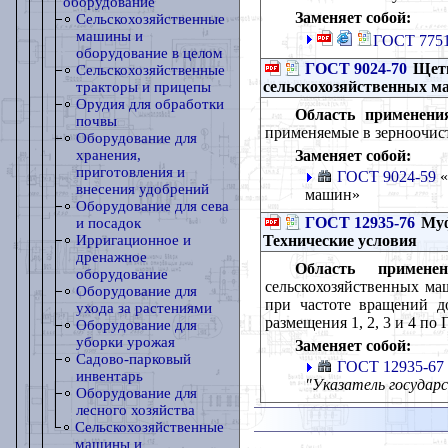
оборудование
Заменяет собой:
Сельскохозяйственные
машины и
ГОСТ 7751-
оборудование в целом
ГОСТ 9024-70
Щетк
Сельскохозяйственные
сельскохозяйственных м
тракторы и прицепы
Орудия для обработки
Область применени
почвы
применяемые в зерноочис
Оборудование для
Заменяет собой:
хранения,
приготовления и
ГОСТ 9024-59
«
внесения удобрений
машин»
Оборудование для сева
ГОСТ 12935-76
Муф
и посадок
Технические условия
Ирригационное и
дренажное
Область применен
оборудование
сельскохозяйственных ма
Оборудование для
при частоте вращений д
ухода за растениями
размещения 1, 2, 3 и 4 по
Оборудование для
уборки урожая
Заменяет собой:
Садово-парковый
ГОСТ 12935-67
инвентарь
"Указатель государ
Оборудование для
лесного хозяйства
Сельскохозяйственные
машины и