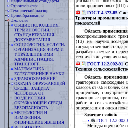
(низкого и высокого 
Национальные стандарты
полипропиленовых (ПП) 
Строительство
Технический надзор
ГОСТ 4.373-85
Сист
Ценообразование
Тракторы промышленны
Экология
показателей
ОБЩИЕ ПОЛОЖЕНИЯ.
ТЕРМИНОЛОГИЯ.
Область применения
СТАНДАРТИЗАЦИЯ.
лесопромышленных тракто
ДОКУМЕНТАЦИЯ
(ТЗ) на научно-исследо
СОЦИОЛОГИЯ. УСЛУГИ.
государственные стандарт
ОРГАНИЗАЦИЯ ФИРМ И
разрабатываемые и перес
УПРАВЛЕНИЕ ИМИ.
технические условия и кар
АДМИНИСТРАЦИЯ.
ГОСТ 12.2.002-91
С
ТРАНСПОРТ
Техника сельскохозяйств
МАТЕМАТИКА.
ЕСТЕСТВЕННЫЕ НАУКИ
Область применения
ЗДРАВООХРАНЕНИЕ
тракторные самоходные 
ОХРАНА ОКРУЖАЮЩЕЙ
классов от 0,6 и более, 
СРЕДЫ, ЗАЩИТА
прицепные, полуприцепн
ЧЕЛОВЕКА ОТ
тракторные прицепы, сел
ВОЗДЕЙСТВИЯ
работ и сельскохозяйст
ОКРУЖАЮЩЕЙ СРЕДЫ.
определения и оцеки пока
БЕЗОПАСНОСТЬ
МЕТРОЛОГИЯ И
Заменяет собой:
ИЗМЕРЕНИЯ.
ГОСТ 12.2.002-
ФИЗИЧЕСКИЕ ЯВЛЕНИЯ
Методы оценки безо
ИСПЫТАНИЯ