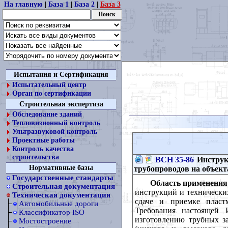
На главную
|
База 1
|
База 2
|
База 3
Испытания и Сертификация
Испытательный центр
Орган по сертификации
Строительная экспертиза
Обследование зданий
Тепловизионный контроль
Ультразвуковой контроль
Проектные работы
Контроль качества
строительства
ВСН 35-86
Инструк
Нормативные базы
трубопроводов на объек
Государственные стандарты
Область применения
Строительная документация
инструкций и технических
Техническая документация
сдаче и приемке пластм
Автомобильные дороги
Требования настоящей 
Классификатор ISO
изготовлению трубных з
Мостостроение