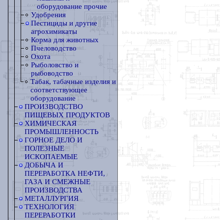
оборудование прочие
Удобрения
Пестициды и другие
агрохимикаты
Корма для животных
Пчеловодство
Охота
Рыболовство и
рыбоводство
Табак, табачные изделия и
соответствующее
оборудование
ПРОИЗВОДСТВО
ПИЩЕВЫХ ПРОДУКТОВ
ХИМИЧЕСКАЯ
ПРОМЫШЛЕННОСТЬ
ГОРНОЕ ДЕЛО И
ПОЛЕЗНЫЕ
ИСКОПАЕМЫЕ
ДОБЫЧА И
ПЕРЕРАБОТКА НЕФТИ,
ГАЗА И СМЕЖНЫЕ
ПРОИЗВОДСТВА
МЕТАЛЛУРГИЯ
ТЕХНОЛОГИЯ
ПЕРЕРАБОТКИ