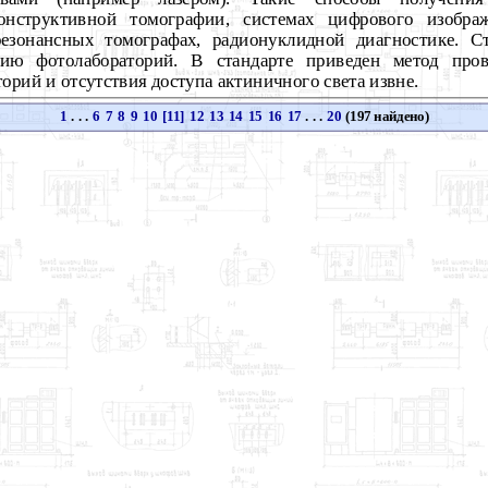
конструктивной томографии, системах цифрового изображ
резонансных томографах, радионуклидной диагностике. Ст
нию фотолабораторий. В стандарте приведен метод пров
орий и отсутствия доступа актиничного света извне.
1
. . .
6
7
8
9
10
[11]
12
13
14
15
16
17
. . .
20
(197 найдено)