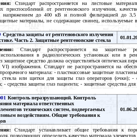
ния:
Стандарт распространяется на листовые материал
х приспособлений от рентгеновского излучения, качеств
м напряжением до 400 кВ и полной фильтрацией до 3,5
защитные материалы, не содержащие свинец, используемые 
9
Средства защиты от рентгеновского излучения
01.01.2
стике. Часть 2. Защитные рентгеновские стекла
ения:
Стандарт распространяется на защитные рен
 использования в радиологических установках или в рен
ез защитное средство должна осуществляться оптическая пер
 VI) изображения. Стандарт не распространяется на обес
 прозрачного материала: - пластмассовые защитные пластин
е стекла или щитки для защиты глаз операторов (очки); 
; - средства защиты глаз пациента; - защитные средства дл
001
Контроль неразрушающий. Контроль
яния материала ответственных
ементов технических систем, подвергаемых
01.06.2
ловым воздействиям. Общие требования к
дов
ния:
Стандарт устанавливает общие требования к пор
оля, позволяющих определить качество материала элементо