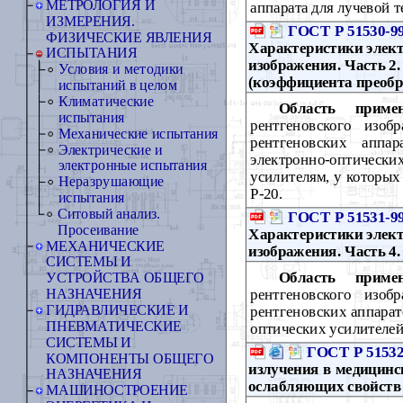
МЕТРОЛОГИЯ И
аппарата для лучевой т
ИЗМЕРЕНИЯ.
ГОСТ Р 51530-9
ФИЗИЧЕСКИЕ ЯВЛЕНИЯ
Характеристики элект
ИСПЫТАНИЯ
изображения. Часть 2
Условия и методики
(коэффициента преобр
испытаний в целом
Климатические
Область примен
испытания
рентгеновского изоб
Механические испытания
рентгеновских аппар
Электрические и
электронно-оптически
электронные испытания
усилителям, у которых
Неразрушающие
Р-20.
испытания
Ситовый анализ.
ГОСТ Р 51531-9
Просеивание
Характеристики элект
МЕХАНИЧЕСКИЕ
изображения. Часть 4
СИСТЕМЫ И
Область примен
УСТРОЙСТВА ОБЩЕГО
рентгеновского изоб
НАЗНАЧЕНИЯ
ГИДРАВЛИЧЕСКИЕ И
рентгеновских аппарат
ПНЕВМАТИЧЕСКИЕ
оптических усилителей
СИСТЕМЫ И
ГОСТ Р 51532
КОМПОНЕНТЫ ОБЩЕГО
излучения в медицинск
НАЗНАЧЕНИЯ
ослабляющих свойств
МАШИНОСТРОЕНИЕ