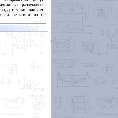
ения, ультразвуковых
андарт устанавливает
ерки неактиничности