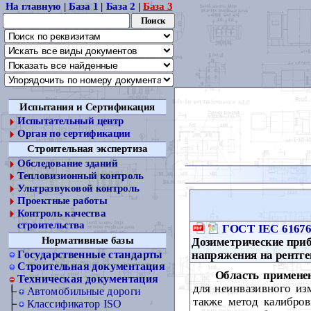
На главную
|
База 1
|
База 2
|
База 3
Испытания и Сертификация
Испытательный центр
Орган по сертификации
Строительная экспертиза
Обследование зданий
Тепловизионный контроль
Ультразвуковой контроль
Проектные работы
Контроль качества
строительства
ГОСТ IEC 61676
Нормативные базы
Дозиметрические приб
напряжения на рентге
Государственные стандарты
Строительная документация
Область примене
Техническая документация
для неинвазивного из
Автомобильные дороги
также метод калибро
Классификатор ISO