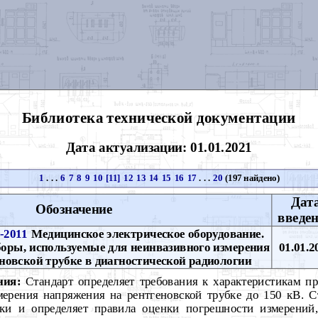
Библиотека технической документации
Дата актуализации: 01.01.2021
1
. . .
6
7
8
9
10
[11]
12
13
14
15
16
17
. . .
20
(197 найдено)
Дат
Обозначение
введе
-2011
Медицинское электрическое оборудование.
оры, используемые для неинвазивного измерения
01.01.2
новской трубке в диагностической радиологии
ния:
Стандарт определяет требования к характеристикам п
мерения напряжения на рентгеновской трубке до 150 кВ. С
вки и определяет правила оценки погрешности измерени