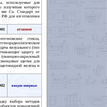
ы, используемые для
о излучения которого
 мм Cu. Стандарт не
в РФ для изготовления
001
отменен
тгеновские стекла,
тгенорадиологическом
едача визуального (тип
печивающие защиту от
ы (свинцово-акриловый
- свинцовые щитки для
я щитовидной железы и
002
введен впервые
ядку выбора методов
в объектов повышенной