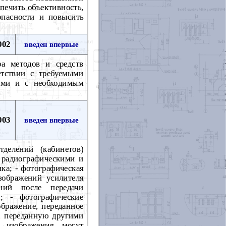
печить объективность,
опасности и повысить
002
введен впервые
а методов и средств
етствии с требуемыми
тами и с необходимым
003
введен впервые
делений (кабинетов)
 радиографическими и
ка; - фотографическая
зображений усилителя
ений после передачи
; - фотографические
бражение, переданное
, переданную другими
 изображения могут