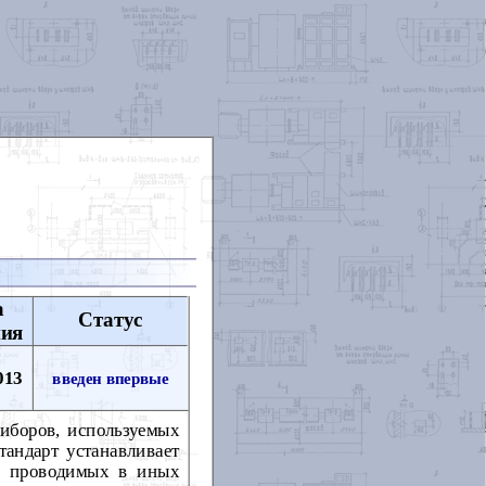
а
Статус
ния
013
введен впервые
риборов, используемых
тандарт устанавливает
й, проводимых в иных