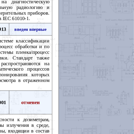
 на диагностическую
альную радиологию и
мерительных приборов.
 IEC 61010-1.
013
введен впервые
истеме классификации
роцесс обработки и по
истемы пленка/процесс
вки. Стандарт также
распространяются на
тического процессов
понирования которых
осмотра в отраженном
001
отменен
сности к дозиметрам,
ы излучения в среде,
зы, входящии в состав