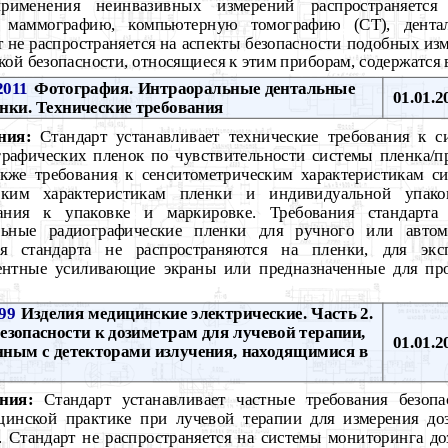
применения неинвазивных измерений распространяется
я маммографию, компьютерную томографию (СТ), дент
 не распространяется на аспекты безопасности подобных из
кой безопасности, относящиеся к этим приборам, содержатся в
2011
Фотография. Интраоральные дентальные
01.01.2
нки. Технические требования
ния:
Стандарт устанавливает технические требования к с
графических пленок по чувствительности системы пленка/п
акже требования к сенситометрическим характеристикам с
ским характеристикам пленки и индивидуальной упако
вания к упаковке и маркировке. Требования стандарта 
льные радиографические пленки для ручного или автома
ия стандарта не распространяются на пленки, для экс
ентные усиливающие экраны или предназначенные для пр
99
Изделия медицинские электрические. Часть 2.
езопасности к дозиметрам для лучевой терапии,
01.01.2
нным с детекторами излучения, находящимися в
ния:
Стандарт устанавливает частные требования безопа
инской практике при лучевой терапии для измерения доз
 Стандарт не распространяется на системы мониторинга до