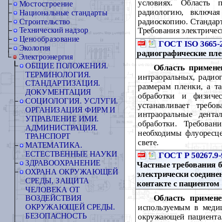
условиях. Область 
Мостостроение
радиологию, включа
Национальные стандарты
радиоскопию. Стандарт
Строительство
Требования электричес
Технический надзор
Ценообразование
ГОСТ ISO 3665-
Экология
радиографические пле
Электроэнергия
ОБЩИЕ ПОЛОЖЕНИЯ.
Область примене
ТЕРМИНОЛОГИЯ.
интраоральных, радио
СТАНДАРТИЗАЦИЯ.
размерам пленки, а т
ДОКУМЕНТАЦИЯ
обработки и физиче
СОЦИОЛОГИЯ. УСЛУГИ.
устанавливает требо
ОРГАНИЗАЦИЯ ФИРМ И
интраоральные дента
УПРАВЛЕНИЕ ИМИ.
обработки. Требован
АДМИНИСТРАЦИЯ.
необходимы флуоресц
ТРАНСПОРТ
свете.
МАТЕМАТИКА.
ЕСТЕСТВЕННЫЕ НАУКИ
ГОСТ Р 50267.9-
ЗДРАВООХРАНЕНИЕ
Частные требования б
ОХРАНА ОКРУЖАЮЩЕЙ
электрически соедине
СРЕДЫ, ЗАЩИТА
контакте с пациентом
ЧЕЛОВЕКА ОТ
Область примене
ВОЗДЕЙСТВИЯ
используемым в медиц
ОКРУЖАЮЩЕЙ СРЕДЫ.
БЕЗОПАСНОСТЬ
окружающей пациента.