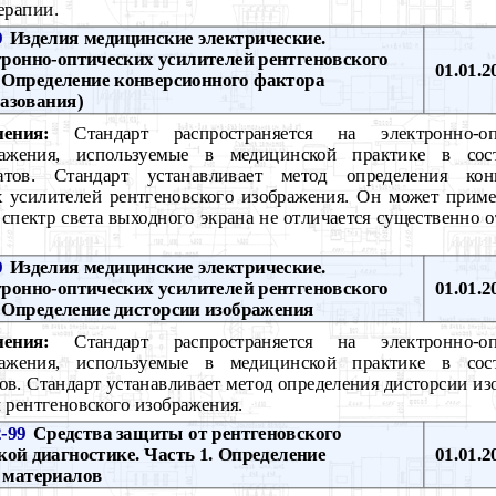
ерапии.
9
Изделия медицинские электрические.
ронно-оптических усилителей рентгеновского
01.01.2
. Определение конверсионного фактора
азования)
ения:
Стандарт распространяется на электронно-оп
ражения, используемые в медицинской практике в сост
атов. Стандарт устанавливает метод определения кон
х усилителей рентгеновского изображения. Он может приме
 спектр света выходного экрана не отличается существенно 
9
Изделия медицинские электрические.
ронно-оптических усилителей рентгеновского
01.01.2
. Определение дисторсии изображения
ения:
Стандарт распространяется на электронно-оп
ражения, используемые в медицинской практике в сост
ов. Стандарт устанавливает метод определения дисторсии из
 рентгеновского изображения.
-99
Средства защиты от рентгеновского
ой диагностике. Часть 1. Определение
01.01.2
 материалов