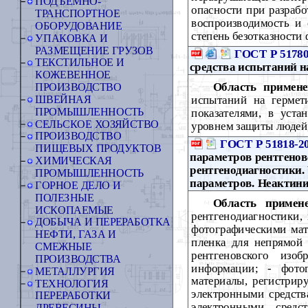
ПОДЪЕМНО-
опасности при разрабо
ТРАНСПОРТНОЕ
воспроизводимость и
ОБОРУДОВАНИЕ
степень безотказности
УПАКОВКА И
РАЗМЕЩЕНИЕ ГРУЗОВ
ГОСТ Р 51780
ТЕКСТИЛЬНОЕ И
средства испытаний н
КОЖЕВЕННОЕ
Область примене
ПРОИЗВОДСТВО
испытаний на гермет
ШВЕЙНАЯ
ПРОМЫШЛЕННОСТЬ
показателями, в уст
СЕЛЬСКОЕ ХОЗЯЙСТВО
уровнем защиты людей
ПРОИЗВОДСТВО
ГОСТ Р 51818-2
ПИЩЕВЫХ ПРОДУКТОВ
параметров рентгенов
ХИМИЧЕСКАЯ
рентгенодиагностики.
ПРОМЫШЛЕННОСТЬ
параметров. Неактин
ГОРНОЕ ДЕЛО И
ПОЛЕЗНЫЕ
Область примене
ИСКОПАЕМЫЕ
рентгенодиагностики,
ДОБЫЧА И ПЕРЕРАБОТКА
фотографическими мате
НЕФТИ, ГАЗА И
пленка для непрямой 
СМЕЖНЫЕ
рентгеновского изо
ПРОИЗВОДСТВА
информации; - фотог
МЕТАЛЛУРГИЯ
материалы, регистрир
ТЕХНОЛОГИЯ
электронными средст
ПЕРЕРАБОТКИ
электронными средс