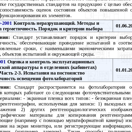
тке государственных стандартов на продукцию с целью обес
 сопоставимость оценок состояния объектов повышенной 
 функционирования их элементов.
-2001
Контроль неразрушающий. Методы и
01.06.2
а герметичность. Порядок и критерии выбора
ния:
Стандарт устанавливает порядок и критерии выбор
ичность, обеспечивающие проведение испытаний в соотв
ановленные сроки, с наименьшими экономическими затра
, объектов испытаний и окружающей среды.
001
Оценка и контроль эксплуатационных
ской аппаратуры в отделениях (кабинетах)
01.01.2
 Часть 2-3. Испытания на постоянство
ичность освещения фотолабораторий
ния:
Стандарт распространяется на фотолаборатории от
 в которых работают со следующими фоточувствительными
риалами: - экранная пленка всех типов: - безэкранная плен
рентгенографии, используемая для записи: 1) выходных и
бражения 2) других рентгенорадиологических изображ
рафические материалы для копирования рентгенограмм
ующие (например с помощью мультиформатной камеры) изо
вами на экран монитора, или регистрирующие информацию
твами (например лазером). Такие способы получения