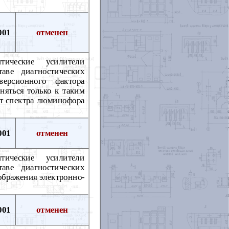
001
отменен
тические усилители
аве диагностических
версионного фактора
няться только к таким
от спектра люминофора
001
отменен
тические усилители
аве диагностических
ображения электронно-
001
отменен