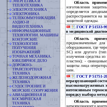
ЭНЕРГЕТИКА И
Область примене
ТЕПЛОТЕХНИКА
изготовления защитны
ЭЛЕКТРОТЕХНИКА
определяется анодны
ЭЛЕКТРОНИКА
распространяется на 
ТЕЛЕКОММУНИКАЦИИ.
защитной одежды.
АУДИО-И
ВИДЕОТЕХНИКА
ГОСТ Р 51533-9
ИНФОРМАЦИОННЫЕ
в медицинской диагно
ТЕХНОЛОГИИ. МАШИНЫ
Область примен
КОНТОРСКИЕ
предназначенные для
ТЕХНОЛОГИЯ
оборудовании, где чер
ПОЛУЧЕНИЯ
SC) или другого (тип
ИЗОБРАЖЕНИЙ
излучения средства из
ТОЧНАЯ МЕХАНИКА.
ЮВЕЛИРНОЕ ДЕЛО
пластик); - свинцовы
ДОРОЖНО-
защиты лица оператора
ТРАНСПОРТНАЯ
шеи.
ТЕХНИКА
ГОСТ Р 51751-2
ЖЕЛЕЗНОДОРОЖНАЯ
неразрушающий состо
ТЕХНИКА
высоконагруженных эл
СУДОСТРОЕНИЕ И
интенсивным термоси
МОРСКИЕ СООРУЖЕНИЯ
порядку выбора мето
АВИАЦИОННАЯ И
КОСМИЧЕСКАЯ
Область примене
ТЕХНИКА
неразрушающего контр