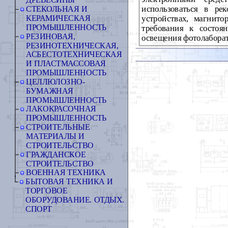
ДРЕВЕСИНЫ
использоваться в ре
СТЕКОЛЬНАЯ И
устройствах, магнито
КЕРАМИЧЕСКАЯ
ПРОМЫШЛЕННОСТЬ
требования к состоя
РЕЗИНОВАЯ,
освещения фотолаборат
РЕЗИНОТЕХНИЧЕСКАЯ,
АСБЕСТОТЕХНИЧЕСКАЯ
И ПЛАСТМАССОВАЯ
ПРОМЫШЛЕННОСТЬ
ЦЕЛЛЮЛОЗНО-
БУМАЖНАЯ
ПРОМЫШЛЕННОСТЬ
ЛАКОКРАСОЧНАЯ
ПРОМЫШЛЕННОСТЬ
СТРОИТЕЛЬНЫЕ
МАТЕРИАЛЫ И
СТРОИТЕЛЬСТВО
ГРАЖДАНСКОЕ
СТРОИТЕЛЬСТВО
ВОЕННАЯ ТЕХНИКА
БЫТОВАЯ ТЕХНИКА И
ТОРГОВОЕ
ОБОРУДОВАНИЕ. ОТДЫХ.
СПОРТ