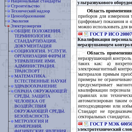
Национальные стандарты
ультразвукового оборуд
Строительство
Область применения
Технический надзор
приборов для измерения 
Ценообразование
Экология
(цифровые) показания и 
Электроэнергия
можно использовать для 
ОБЩИЕ ПОЛОЖЕНИЯ.
ГОСТ Р ИСО 20807
ТЕРМИНОЛОГИЯ.
Квалификация персонала
СТАНДАРТИЗАЦИЯ.
неразрушающем контрол
ДОКУМЕНТАЦИЯ
СОЦИОЛОГИЯ. УСЛУГИ.
Область применения
ОРГАНИЗАЦИЯ ФИРМ И
неразрушающий контроль 
УПРАВЛЕНИЕ ИМИ.
таких как: a) вихрето
АДМИНИСТРАЦИЯ.
электромагнитный контрол
ТРАНСПОРТ
материалов прямым преобр
МАТЕМАТИКА.
примеры не ограничивают
ЕСТЕСТВЕННЫЕ НАУКИ
предусматривает магни
ЗДРАВООХРАНЕНИЕ
квалификации персонала 
ОХРАНА ОКРУЖАЮЩЕЙ
правилах или техническ
СРЕДЫ, ЗАЩИТА
автоматизирован таким о
ЧЕЛОВЕКА ОТ
неподходящими или избыт
ВОЗДЕЙСТВИЯ
Стандарт не предназна
ОКРУЖАЮЩЕЙ СРЕДЫ.
БЕЗОПАСНОСТЬ
секторальных стандартах.
МЕТРОЛОГИЯ И
ГОСТ Р МЭК 60050
ИЗМЕРЕНИЯ.
электротехнический слов
ФИЗИЧЕСКИЕ ЯВЛЕНИЯ