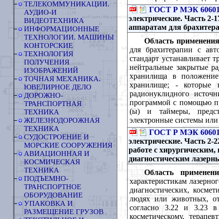
ТЕЛЕКОММУНИКАЦИИ.
ГОСТ Р МЭК 60601-
АУДИО-И
электрические. Часть 2-1
ВИДЕОТЕХНИКА
аппаратам для брахитер
ИНФОРМАЦИОННЫЕ
ТЕХНОЛОГИИ. МАШИНЫ
Область применения
КОНТОРСКИЕ
для брахитерапии с авт
ТЕХНОЛОГИЯ
стандарт устанавливает т
ПОЛУЧЕНИЯ
нейтральные закрытые ра
ИЗОБРАЖЕНИЙ
хранилища в положение
ТОЧНАЯ МЕХАНИКА.
хранилище; - которые 
ЮВЕЛИРНОЕ ДЕЛО
радионуклидного источн
ДОРОЖНО-
программой с помощью пр
ТРАНСПОРТНАЯ
(ы) и таймеры, предс
ТЕХНИКА
электронные системы или
ЖЕЛЕЗНОДОРОЖНАЯ
ТЕХНИКА
ГОСТ Р МЭК 60601-
СУДОСТРОЕНИЕ И
электрические. Часть 2-2
МОРСКИЕ СООРУЖЕНИЯ
работе с хирургическим,
АВИАЦИОННАЯ И
диагностическим лазерн
КОСМИЧЕСКАЯ
ТЕХНИКА
Область применени
ПОДЪЕМНО-
характеристикам лазерног
ТРАНСПОРТНОЕ
диагностических, космет
ОБОРУДОВАНИЕ
людях или животных, 
УПАКОВКА И
согласно 3.22 и 3.23 
РАЗМЕЩЕНИЕ ГРУЗОВ
косметическому, терапе