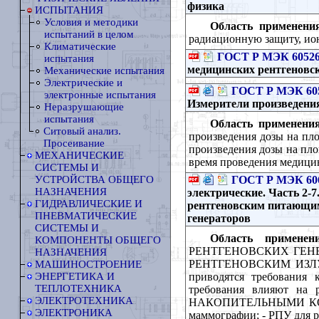
физика
ИСПЫТАНИЯ
Условия и методики
Область применени
испытаний в целом
радиационную защиту, ио
Климатические
ГОСТ Р МЭК 60526
испытания
медицинских рентгеновс
Механические испытания
Электрические и
ГОСТ Р МЭК 605
электронные испытания
Измерители произведени
Неразрушающие
испытания
Область применения
Ситовый анализ.
произведения дозы на пл
Просеивание
произведения дозы на пл
МЕХАНИЧЕСКИЕ
время проведения медици
СИСТЕМЫ И
ГОСТ Р МЭК 606
УСТРОЙСТВА ОБЩЕГО
НАЗНАЧЕНИЯ
электрические. Часть 2-7
ГИДРАВЛИЧЕСКИЕ И
рентгеновским питающим
ПНЕВМАТИЧЕСКИЕ
генераторов
СИСТЕМЫ И
Область применени
КОМПОНЕНТЫ ОБЩЕГО
РЕНТГЕНОВСКИХ ГЕНЕРАТ
НАЗНАЧЕНИЯ
РЕНТГЕНОВСКИМ ИЗЛУЧАТ
МАШИНОСТРОЕНИЕ
приводятся требовани
ЭНЕРГЕТИКА И
ТЕПЛОТЕХНИКА
требования влияют на р
ЭЛЕКТРОТЕХНИКА
НАКОПИТЕЛЬНЫМИ КОНДЕ
ЭЛЕКТРОНИКА
маммографии; - РПУ для 