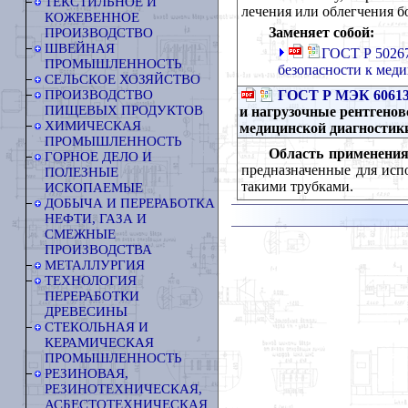
ТЕКСТИЛЬНОЕ И
лечения или облегчения б
КОЖЕВЕННОЕ
Заменяет собой:
ПРОИЗВОДСТВО
ШВЕЙНАЯ
ГОСТ Р 50267
ПРОМЫШЛЕННОСТЬ
безопасности к мед
СЕЛЬСКОЕ ХОЗЯЙСТВО
ГОСТ Р МЭК 60613
ПРОИЗВОДСТВО
ПИЩЕВЫХ ПРОДУКТОВ
и нагрузочные рентгено
ХИМИЧЕСКАЯ
медицинской диагностик
ПРОМЫШЛЕННОСТЬ
Область применения
ГОРНОЕ ДЕЛО И
предназначенные для испо
ПОЛЕЗНЫЕ
такими трубками.
ИСКОПАЕМЫЕ
ДОБЫЧА И ПЕРЕРАБОТКА
НЕФТИ, ГАЗА И
СМЕЖНЫЕ
ПРОИЗВОДСТВА
МЕТАЛЛУРГИЯ
ТЕХНОЛОГИЯ
ПЕРЕРАБОТКИ
ДРЕВЕСИНЫ
СТЕКОЛЬНАЯ И
КЕРАМИЧЕСКАЯ
ПРОМЫШЛЕННОСТЬ
РЕЗИНОВАЯ,
РЕЗИНОТЕХНИЧЕСКАЯ,
АСБЕСТОТЕХНИЧЕСКАЯ