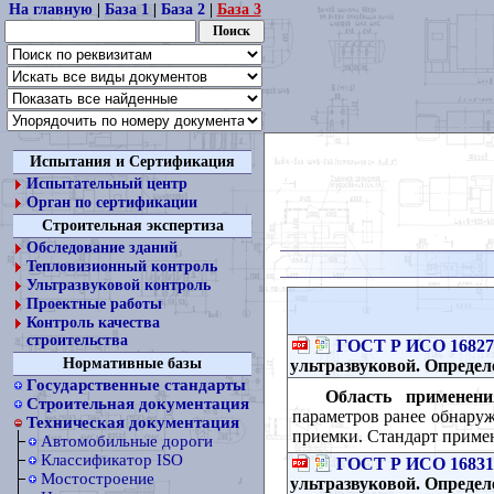
На главную
|
База 1
|
База 2
|
База 3
Испытания и Сертификация
Испытательный центр
Орган по сертификации
Строительная экспертиза
Обследование зданий
Тепловизионный контроль
Ультразвуковой контроль
Проектные работы
Контроль качества
строительства
ГОСТ Р ИСО 16827
Нормативные базы
ультразвуковой. Определ
Государственные стандарты
Область применени
Строительная документация
параметров ранее обнару
Техническая документация
приемки. Стандарт приме
Автомобильные дороги
Классификатор ISO
ГОСТ Р ИСО 16831
Мостостроение
ультразвуковой. Определ