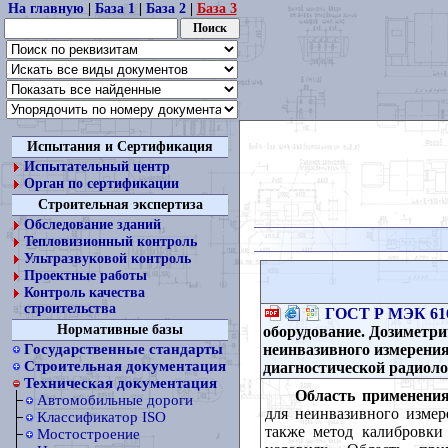
На главную
|
База 1
|
База 2
|
База 3
Испытания и Сертификация
Испытательный центр
Орган по сертификации
Строительная экспертиза
Обследование зданий
Тепловизионный контроль
Ультразвуковой контроль
Проектные работы
Контроль качества
строительства
ГОСТ Р МЭК 616
Нормативные базы
оборудование. Дозиметри
неинвазивного измерения
Государственные стандарты
Строительная документация
диагностической радиол
Техническая документация
Область применения
Автомобильные дороги
для неинвазивного измер
Классификатор ISO
также метод калибровки
Мостостроение