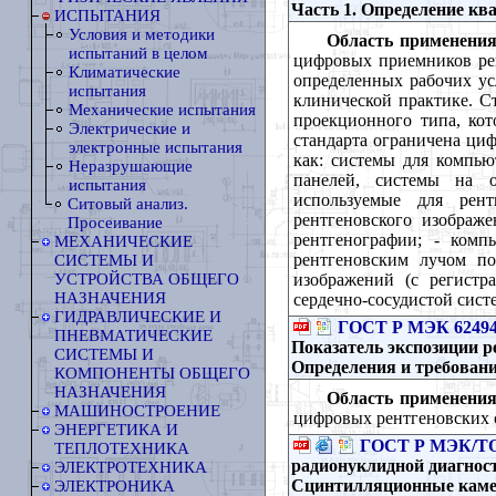
Часть 1. Определение кв
ИСПЫТАНИЯ
Условия и методики
Область применения
испытаний в целом
цифровых приемников рен
Климатические
определенных рабочих ус
испытания
клинической практике. С
Механические испытания
проекционного типа, кот
Электрические и
стандарта ограничена ци
электронные испытания
как: системы для компью
Неразрушающие
панелей, системы на о
испытания
используемые для рент
Ситовый анализ.
рентгеновского изображ
Просеивание
рентгенографии; - комп
МЕХАНИЧЕСКИЕ
рентгеновским лучом по
СИСТЕМЫ И
изображений (с регистр
УСТРОЙСТВА ОБЩЕГО
НАЗНАЧЕНИЯ
сердечно-сосудистой систе
ГИДРАВЛИЧЕСКИЕ И
ГОСТ Р МЭК 62494
ПНЕВМАТИЧЕСКИЕ
Показатель экспозиции р
СИСТЕМЫ И
Определения и требован
КОМПОНЕНТЫ ОБЩЕГО
НАЗНАЧЕНИЯ
Область применения
МАШИНОСТРОЕНИЕ
цифровых рентгеновских 
ЭНЕРГЕТИКА И
ГОСТ Р МЭК/ТО 
ТЕПЛОТЕХНИКА
радионуклидной диагнос
ЭЛЕКТРОТЕХНИКА
Сцинтилляционные каме
ЭЛЕКТРОНИКА