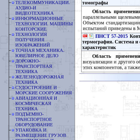
томографы
ТЕЛЕКОММУНИКАЦИИ.
АУДИО-И
Область применения
ВИДЕОТЕХНИКА
параллельными щелевыми 
ИНФОРМАЦИОННЫЕ
Объектом стандартизации
ТЕХНОЛОГИИ. МАШИНЫ
испытаний приведены в 
КОНТОРСКИЕ
ТЕХНОЛОГИЯ
ПНСТ 57-2015
Конт
ПОЛУЧЕНИЯ
термография. Система и 
ИЗОБРАЖЕНИЙ
характеристик
ТОЧНАЯ МЕХАНИКА.
ЮВЕЛИРНОЕ ДЕЛО
Область применени
ДОРОЖНО-
визуализации и другого о
ТРАНСПОРТНАЯ
этих компонентов, а такж
ТЕХНИКА
ЖЕЛЕЗНОДОРОЖНАЯ
ТЕХНИКА
СУДОСТРОЕНИЕ И
МОРСКИЕ СООРУЖЕНИЯ
АВИАЦИОННАЯ И
КОСМИЧЕСКАЯ
ТЕХНИКА
ПОДЪЕМНО-
ТРАНСПОРТНОЕ
ОБОРУДОВАНИЕ
УПАКОВКА И
РАЗМЕЩЕНИЕ ГРУЗОВ