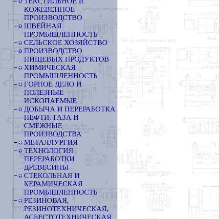
ТЕКСТИЛЬНОЕ И
КОЖЕВЕННОЕ
ПРОИЗВОДСТВО
ШВЕЙНАЯ
ПРОМЫШЛЕННОСТЬ
СЕЛЬСКОЕ ХОЗЯЙСТВО
ПРОИЗВОДСТВО
ПИЩЕВЫХ ПРОДУКТОВ
ХИМИЧЕСКАЯ
ПРОМЫШЛЕННОСТЬ
ГОРНОЕ ДЕЛО И
ПОЛЕЗНЫЕ
ИСКОПАЕМЫЕ
ДОБЫЧА И ПЕРЕРАБОТКА
НЕФТИ, ГАЗА И
СМЕЖНЫЕ
ПРОИЗВОДСТВА
МЕТАЛЛУРГИЯ
ТЕХНОЛОГИЯ
ПЕРЕРАБОТКИ
ДРЕВЕСИНЫ
СТЕКОЛЬНАЯ И
КЕРАМИЧЕСКАЯ
ПРОМЫШЛЕННОСТЬ
РЕЗИНОВАЯ,
РЕЗИНОТЕХНИЧЕСКАЯ,
АСБЕСТОТЕХНИЧЕСКАЯ