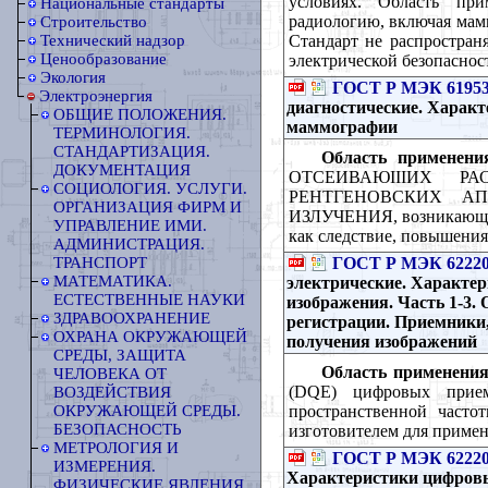
условиях. Область при
Национальные стандарты
радиологию, включая мам
Строительство
Стандарт не распростран
Технический надзор
Ценообразование
электрической безопаснос
Экология
ГОСТ Р МЭК 61953
Электроэнергия
диагностические. Харак
ОБЩИЕ ПОЛОЖЕНИЯ.
маммографии
ТЕРМИНОЛОГИЯ.
СТАНДАРТИЗАЦИЯ.
Область применени
ДОКУМЕНТАЦИЯ
ОТСЕИВАЮIIIИХ РА
СОЦИОЛОГИЯ. УСЛУГИ.
РЕНТГЕНОВСКИХ АППА
ОРГАНИЗАЦИЯ ФИРМ И
ИЗЛУЧЕНИЯ, возникаю
УПРАВЛЕНИЕ ИМИ.
как следствие, повыше
АДМИНИСТРАЦИЯ.
ГОСТ Р МЭК 62220-
ТРАНСПОРТ
МАТЕМАТИКА.
электрические. Характе
ЕСТЕСТВЕННЫЕ НАУКИ
изображения. Часть 1-3.
ЗДРАВООХРАНЕНИЕ
регистрации. Приемники
ОХРАНА ОКРУЖАЮЩЕЙ
получения изображений
СРЕДЫ, ЗАЩИТА
Область применения
ЧЕЛОВЕКА ОТ
(DQE) цифровых прием
ВОЗДЕЙСТВИЯ
пространственной часто
ОКРУЖАЮЩЕЙ СРЕДЫ.
БЕЗОПАСНОСТЬ
изготовителем для примен
МЕТРОЛОГИЯ И
ГОСТ Р МЭК 62220
ИЗМЕРЕНИЯ.
Характеристики цифровы
ФИЗИЧЕСКИЕ ЯВЛЕНИЯ