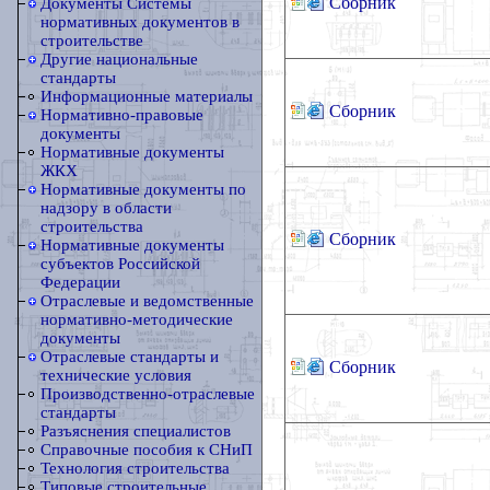
Сборник
Документы Системы
нормативных документов в
строительстве
Другие национальные
стандарты
Информационные материалы
Сборник
Нормативно-правовые
документы
Нормативные документы
ЖКХ
Нормативные документы по
надзору в области
строительства
Сборник
Нормативные документы
субъектов Российской
Федерации
Отраслевые и ведомственные
нормативно-методические
документы
Отраслевые стандарты и
Сборник
технические условия
Производственно-отраслевые
стандарты
Разъяснения специалистов
Справочные пособия к СНиП
Технология строительства
Типовые строительные