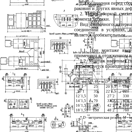
1
. Соединения перед сбор
раковин и других явных деф
2
. Перед сборкой смаза
момента затяжки.
Вид смазочного матери
соединений в условиях, 
является необязательным.
1.1
. При монтаже вве
применяют в отожженном в
1.2
. Монтаж ввертных с
рекомендуется проводить с
D
*, мм
М
*, Н
×
м
D
*, мм
М
*, Н
×
8
´
1
25
20
´
1,5
180
10
´
1
35
22
´
1,5
220
12
´
1,5
50
27
´
2
330
14
´
1,5
70
33
´
2
470
16
´
1,5
90
42
´
2
650
18
´
1,5
150
48
´
2
760
*
D
- метрическая резьба,
М
- м