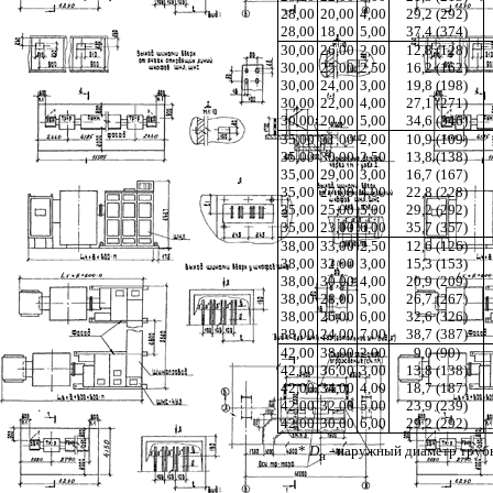
28,00
20,00
4,00
29,2 (292)
28,00
18,00
5,00
37,4 (374)
30,00
26,00
2,00
12,8 (128)
30,00
25,00
2,50
16,2 (162)
30,00
24,00
3,00
19,8 (198)
30,00
22,00
4,00
27,1 (271)
30,00
20,00
5,00
34,6 (346)
35,00
31,00
2,00
10,9 (109)
35,00
30,00
2,50
13,8 (138)
35,00
29,00
3,00
16,7 (167)
35,00
27,00
4,00
22,8 (228)
35,00
25,00
5,00
29,2 (292)
35,00
23,00
6,00
35,7 (357)
38,00
33,00
2,50
12,6 (126)
38,00
32,00
3,00
15,3 (153)
38,00
30,00
4,00
20,9 (209)
38,00
28,00
5,00
26,7 (267)
38,00
26,00
6,00
32,6 (326)
38,00
24,00
7,00
38,7 (387)
42,00
38,00
2,00
9,0 (90)
42,00
36,00
3,00
13,8 (138)
42,00
34,00
4,00
18,7 (187)
42,00
32,00
5,00
23,9 (239)
42,00
30,00
6,00
29,2 (292)
*
D
- наружный диаметр труб
н