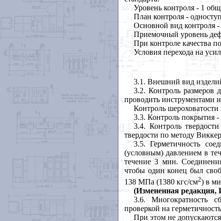
Уровень контроля - 1 общ
План контроля - односту
Основной вид контроля -
Приемочный уровень дефе
При контроле качества по
Условия перехода на уси
3.1
. Внешний вид издели
3.2
. Контроль размеров 
проводить инструментами и
Контроль шероховатости 
3.3
. Контроль покрытия -
3.4
. Контроль твердост
твердости по методу Викке
3.5
. Герметичность со
(условным) давлением в те
течение 3 мин. Соединени
чтобы один конец был своб
2
138 МПа (1380 кгс/см
) в м
(Измененная редакция, И
3.6
. Многократность с
проверкой на герметичность
При этом не допускаютс