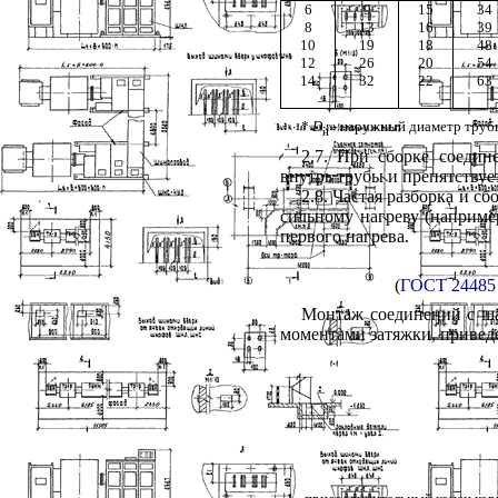
6
9
15
34
8
13
16
39
10
19
18
48
12
26
20
54
14
32
22
63
*
D
- наружный диаметр труб
н
2.7
. При сборке соедине
внутрь трубы и препятствуе
2.8
. Частая разборка и с
сильному нагреву (например
первого нагрева.
(
ГОСТ 24485 
Монтаж соединений с ша
моментами затяжки, привед