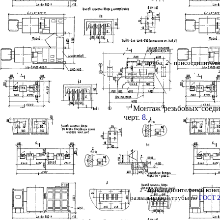
1
- труба;
2
- присоединитель
Монтаж резьбовых соеди
черт.
8
.
1
- присоединительный конец
развальцовкой трубы по
ГОСТ 2