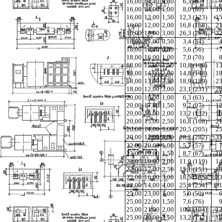
16,00
14,40
0,80
6,3 (63)
7
16,00
14,00
1,00
8,0 (80)
10
16,00
13,00
1,50
12,3 (123)
15
16,00
12,00
2,00
16,8 (168)
21
16,00
10,00
3,00
26,3 (263)
32
18,00
17,00
0,50
3,4 (34)
4
18,00
16,40
0,80
5,6 (56)
7
18,00
16,00
1,00
7,0 (70)
8
18,00
15,00
1,50
10,8 (108)
13
18,00
14,00
2,00
14,8 (148)
18
18,00
13,00
2,50
18,9 (189)
23
18,00
12,00
3,00
23,1 (231)
28
20,00
18,00
1,00
6,3 (63)
7
20,00
17,00
1,50
9,7 (97)
12
20,00
16,00
2,00
13,2 (132)
16
20,00
15,00
2,50
16,8 (168)
21
20,00
14,00
3,00
20,5 (205)
25
20,00
12,00
4,00
28,2 (282)
35
22,00
20,00
1,00
5,7 (57)
7
22,00
19,00
1,50
8,7 (87)
10
22,00
18,00
2,00
11,9 (119)
14
22,00
17,00
2,50
15,1 (151)
18
22,00
16,00
3,00
18,5 (185)
23
22,00
14,00
4,00
25,4 (254)
31
25,00
23,00
1,00
5,0 (50)
6
25,00
22,00
1,50
7,6 (76)
9
25,00
21,00
2,00
10,4 (104)
12
25,00
20,00
2,50
13,2 (132)
16