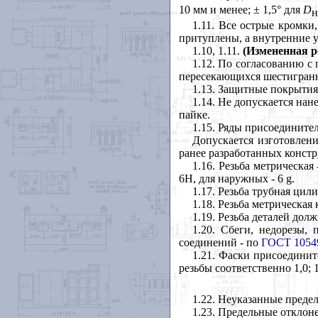
10 мм и менее;
±
1,5
°
для
D
н
1.11
. Все острые кромки
притуплены, а внутренние у
1.10
, 1.11.
(Измененная р
1.12
. По согласованию с 
пересекающихся шестигранн
1.13
. Защитные покрытия
1.14
. Не допускается на
пайке.
1.15
. Ряды присоединител
Допускается изготовлен
ранее разработанных конст
1.16
. Резьба метрическая
6Н, для наружных - 6 g.
1.17
. Резьба трубная цил
1.18
. Резьба метрическая
1.19
. Резьба деталей дол
1.20
. Сбеги, недорезы, 
соединений - по
ГОСТ 1054
1.21
. Фаски присоедините
резьбы соответственно 1,0; 1
1.22
. Неуказанные преде
1.23
. Предельные отклон