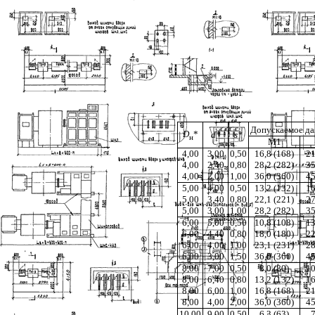
Допускаемое да
D
*
d*
s*
н
M1
4,00
3,00
0,50
16,8 (168)
21
4,00
2,40
0,80
28,2 (282)
35
4,00
2,00
1,00
36,0 (360)
45
5,00
4,00
0,50
13,2 (132)
16
5,00
3,40
0,80
22,1 (221)
27
5,00
3,00
1,00
28,2 (282)
35
6,00
5,00
0,50
10,8 (108)
13
6,00
4,40
0,80
18,0 (180)
22
6,00
4,00
1,00
23,1 (231)
28
6,00
3,00
1,50
36,0 (360)
45
8,00
7,00
0,50
8,0 (80)
10
8,00
6,40
0,80
13,2 (132)
16
8,00
6,00
1,00
16,8 (168)
21
8,00
4,00
2,00
36,0 (360)
45
10,00
9,00
0,50
6,3 (63)
7