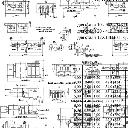
для стали 10 - 353 - 343 
2
для стали 20 - 412 Н/мм
(
для стали 12Х18Н10Т - 5
Допускаемое да
D
*
d*
s*
н
10
4,00
3,00
0,50
25,2 (252)
4,00
2,40
0,80
42,4 (424)
4,00
2,00
1,00
54,0 (540)
5,00
3,40
0,80
33,1 (331)
5,00
3,00
1,00
42,4 (424)
6,00
4,40
0,80
27,1 (271)
6,00
4,00
1,00
34,6 (346)
6,00
3,00
1,50
54,0 (540)
6,00
2,00
2,00
72,0 (720)
8,00
6,00
1,00
25,2 (252)
8,00
5,00
1,50
39,4 (394)