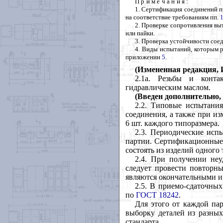
Примечания
:
1
. Сертификация соединений 
на соответствие требованиям пп.
1
2
. Проверке сопротивления вы
или пайки.
3
. Проверка устойчивости сое
4
. Виды испытаний, которым р
приложении
5
.
(Измененная редакция, И
2.1
а. Резьбы и конта
гидравлическим маслом.
(Введен
дополнительно,
2.2
. Типовые испытания
соединения, а также при из
6 шт. каждого типоразмера.
2.3
. Периодические испы
партии. Сертификационные 
состоять из изделий одного
2.4
. При получении неу
следует провести повторны
являются окончательными и
2.5
. В приемо-сдаточных
по
ГОСТ 18242
.
Для этого от каждой па
выборку деталей из разных
стандарта.