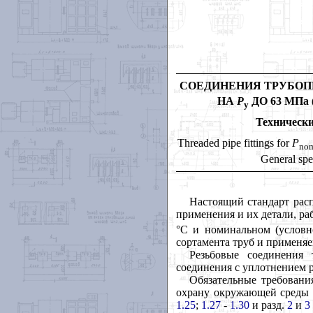
СОЕДИНЕНИЯ ТРУБОП
НА
Р
ДО 63 МПа
у
Техническ
Threaded pipe fittings for
P
no
General spe
Настоящий стандарт рас
применения и их детали, ра
°
С и номинальном (услов
сортамента труб и применяе
Резьбовые соединения
соединения с уплотнением р
Обязательные требовани
охрану окружающей среды 
1.25
;
1.27
-
1.30
и разд.
2
и
3