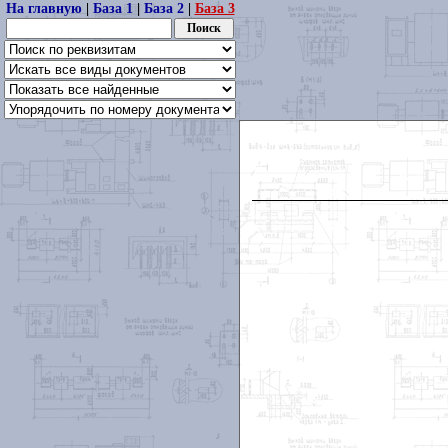
На главную
|
База 1
|
База 2
|
База 3