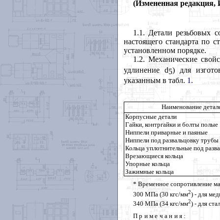
(Измененная редакция, И
1.1
. Детали резьбовых с
настоящего стандарта по с
установленном порядке.
1.2
. Механические свой
удлинение
d
) для изгото
5
указанным в табл.
1
.
Наименование детал
Корпусные детали
Гайки, контргайки и болты полые
Ниппели приварные и паяные
Ниппели под развальцовку трубы
Кольца уплотнительные под разв
Врезающиеся кольца
Упорные кольца
Зажимные кольца
* Временное сопротивление м
2
300
МПа (30 кгс/мм
) - для ме
2
340
МПа (34 кгс/мм
) - для ст
Примечания
: