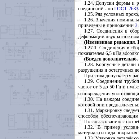
1.24
. Допуски формы и р
соединений - по
ГОСТ 2633
1.25
. Ряд условных прохо
1.26
. Значения номиналь
приведены в приложении
3
.
1.27
. Соединения в сбо
деформаций двукратное ном
(Измененная редакция, И
1.27.1
. Соединения в сбо
показателем 6,5 кПа абсолю
(Введен
дополнительно,
1.28
. Корпусные детали
разрушения и остаточных д
При этом допускается ра
1.29
. Соединения трубо
частот от 5 до 50 Гц и пул
и повреждения уплотняющи
1.30
. На каждом соедине
которой они предназначены
1.31
. Маркировку следуе
способом, обеспечивающим е
По согласованию с потре
1.32
. В пример условно
материала и вида покрытия.
1.33
. Упаковка деталей 