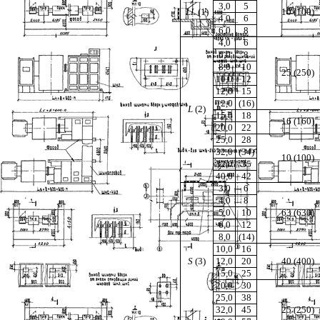
3,0
5
LL
(1)
10 (100)
4,0
6
6,0
8
4,0
6
6,0
8
8,0
10
25 (250)
10,0
12
12,0
15
12,0
(16)
L
(2)
15,0
18
16 (160)
20,0
22
25,0
28
32,0
(34)
10 (100)
32,0
35
40,0
42
3,0
6
4,0
8
5,0
10
63 (630)
6,0
12
8,0
(14)
10,0
16
S
(3)
12,0
20
40 (400)
15,0
25
20,0
30
25,0
38
32,0
45
25 (250)