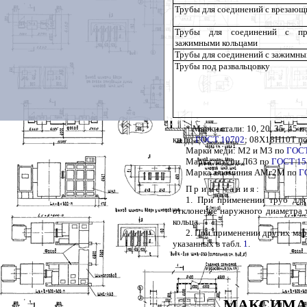
Трубы для соединений с врезающ
Трубы для соединений с пр
зажимными кольцами
Трубы для соединений с зажимны
Трубы под развальцовку
* Марки стали: 10, 20, 35, 45 
кп по
ГОСТ 10702
; 08Х18Н10Т п
Марки меди: М2 и М3 по
ГОСТ
Марка латуни Л63 по
ГОСТ 15
Марка алюминия АМг2М по
Г
Примечания
:
1
. При применении труб для
отклонение наружного диаметра 
кольца.
2
. При применении других мар
указанных в табл.
1
.
МАКСИМА