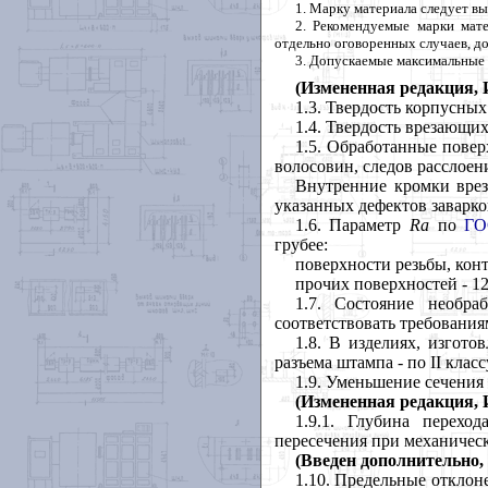
1
. Марку материала следует в
2
. Рекомендуемые марки мат
отдельно оговоренных случаев, до
3
. Допускаемые максимальные 
(Измененная редакция, И
1.3
. Твердость корпусных
1.4
. Твердость врезающих
1.5
. Обработанные повер
волосовин, следов расслоени
Внутренние кромки вре
указанных дефектов заварко
1.6
. Параметр
Ra
по
ГО
грубее:
поверхности резьбы, кон
прочих поверхностей - 12
1.7
. Состояние необра
соответствовать требования
1.8
. В изделиях, изгот
разъема штампа - по II клас
1.9
. Уменьшение сечения 
(Измененная редакция, И
1.9.1
. Глубина переход
пересечения при механичес
(Введен
дополнительно,
1.10
. Предельные отклон