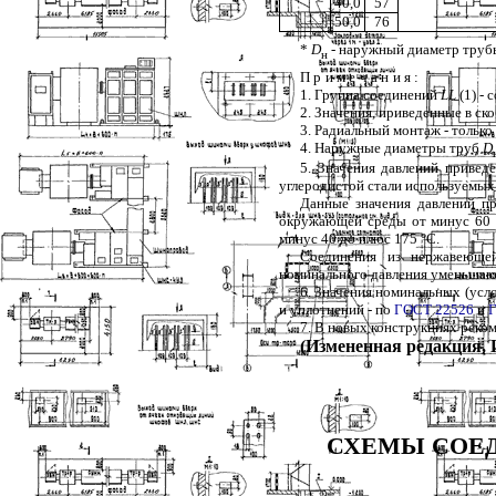
40,0
57
50,0
76
*
D
- наружный диаметр труб
н
Примечания
:
1
. Группа соединений
LL
(1) - 
2
. Значения, приведенные в ск
3
. Радиальный монтаж - только
4
. Наружные диаметры труб
D
5
. Значения давлений привед
углеродистой стали используемы
Данные значения давлений п
окружающей среды от минус 60
минус 40 до плюс 175
°
С.
Соединения из нержавеющей
номинального давления уменьшаю
6
. Значения номинальных (усло
и уплотнений - по
ГОСТ 22526
и
7
. В новых конструкциях реко
(Измененная редакция, И
СХЕМЫ СОЕ