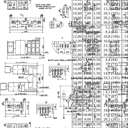
10,00
8,60
0,80
10,1 (101)
12
10,00
8,00
1,00
13,2 (132)
16
10,00
7,00
1,50
20,5 (205)
25
10,00
6,00
2,00
28,2 (282)
35
10,00
5,00
2,50
36,0 (360)
45
12,00
11,00
0,50
5,2 (52)
6
12,00
10,60
0,80
8,4 (84)
10
12,00
10,00
1,00
10,8 (108)
13
12,00
9,00
1,50
16,8 (168)
21
12,00
8,00
2,00
23,1 (231)
28
12,00
7,00
2,50
29,5 (295)
36
12,00
6,00
3,00
36,0 (360)
45
14,00
13,00
0,50
4,4 (44)
5
14,00
12,40
0,80
7,2 (72)
9
14,00
12,00
1,00
9,2 (92)
11
14,00
11,00
1,50
14,2 (142)
17
14,00
10,00
2,00
19,5 (195)
24
14,00
9,00
2,50
24,9 (249)
31
14,00
8,00
3,00
30,5 (305)
38
15,00
14,00
0,50
4,1 (41)
5
15,00
13,40
0,80
6,7 (67)
8
15,00
13,00
1,00
8,5 (85)
10
15,00
12,00
1,50
13,2 (132)
16
15,00
11,00
2,00
18,0 (180)
22
15,00
10,00
2,50
23,1 (231)
28
15,00
9,00
3,00
28,2 (282)
35
16,00
15,00
0,50
3,9 (39)
4