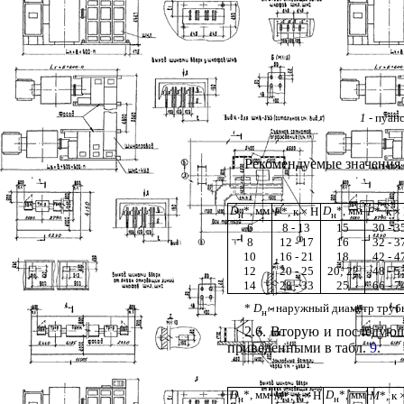
1
- пуан
Рекомендуемые значения о
D
*, мм
D
*, мм
F
*, к
×
Н
F
*, к
×
н
н
6
8 - 13
15
30 - 3
8
12 - 17
16
32 - 3
10
16 - 21
18
42 - 4
12
20 - 25
20; 22
48 - 5
14
28 - 33
25
66 - 7
*
D
- наружный диаметр труб
н
2.6
. Вторую и последующ
приведенными в табл.
9
.
D
*, мм
D
*, мм
М
*, к
×
Н
М
*, к
н
н