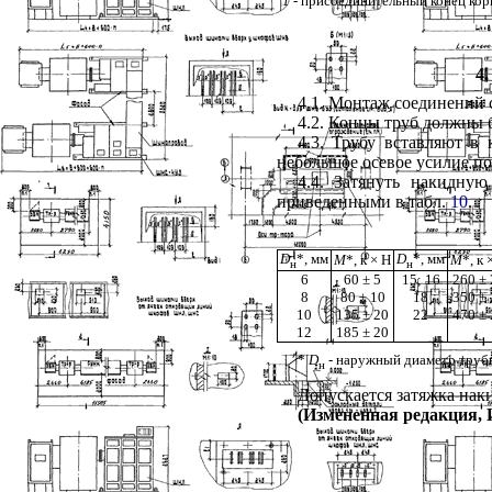
1
- присоединительный конец кор
4
4.1
. Монтаж соединений 
4.2
. Концы труб должны 
4.3
. Трубу вставляют в
небольшое осевое усилие по
4.4
. Затянуть накидну
приведенными в табл.
10
.
D
*, мм
D
*, мм
М
*, к
×
Н
М
*, к
н
н
6
60
±
5
15; 16
260 ± 
8
80 ± 10
18
350
±
10
135 ± 20
22
470
±
12
185 ± 20
*
D
- наружный диаметр труб
н
Допускается затяжка нак
(Измененная редакция, И