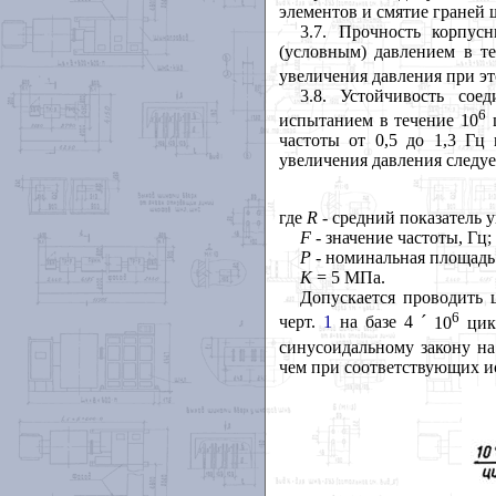
элементов и смятие граней 
3.7
. Прочность корпус
(условным) давлением в т
увеличения давления при э
3.8
. Устойчивость сое
6
испытанием в течение 10
ц
частоты от 0,5 до 1,3 Гц
увеличения давления следуе
где
R
- средний показатель 
F
- значение частоты, Гц;
Р
- номинальная площадь
К
= 5 МПа.
Допускается проводить
6
черт.
1
на базе 4
´
10
цикл
синусоидальному закону на
чем при соответствующих и