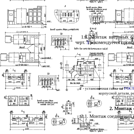
1
- ввертной конец кор
1.3
. Монтаж ввертных со
черт.
3
рекомендуется прово
1
- установочная гайка по
ГОСТ
корпусной детали, 
2
. Монтаж 
2.1
. Монтаж соединений с