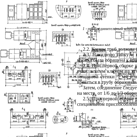
1
- присоединительный конец к
2.2
. Концы труб должны 
2.3
. Накидную гайку и в
кромка была обращена к ко
2.4
. При первой сборке 
руки, а затем ключом на уг
толщиной стенки
³
1 мм и 
врезаться в трубу образовыв
Затем, соединение следуе
на место, от 1/6 до 1/3 обор
2.5
. При первой сборке 
специальном приспособлении