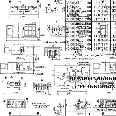
38,00
33,00
2,50
8,4 (84)
10
38,00
32,00
3,00
10,2 (102)
12
38,00
30,00
4,00
13,9 (139)
17
38,00
28,00
5,00
17,8 (178)
22
38,00
26,00
6,00
21,7 (217)
27
42,00
40,00
1,00
2,9 (29)
3
42,00
39,00
1,50
4,4 (44)
5
42,00
38,00
2,00
6,0 (60)
7
42,00
37,00
2,50
11,3 (113)
13
42,00
36,00
3,00
13,8 (138)
16
42,00
34,00
4,00
18,7 (187)
21
42,00
32,00
5,00
23,9 (239)
27
*
D
- наружный диаметр труб
н
НОМИНАЛЬНЫЕ 
РЕЗЬБОВЫХ 
Соединени
DN
*
D
*,
н
Группа
шаровым и ко
(
D
)
мм
y
осевой монт
2,5
4