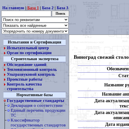
На главную
|
База 1
|
База 2
|
База 3
Испытания и Сертификация
Испытательный центр
Орган по сертификации
Виноград свежий столо
Строительная экспертиза
Обследование зданий
Обозначен
Тепловизионный контроль
Ультразвуковой контроль
Стат
Проектные работы
Контроль качества
Название ру
строительства
Название анг
Нормативные базы
Дата актуализа
Государственные стандарты
Декларация о соответствии
текс
Единый перечень продукции
Дата актуализа
ТС
описан
Классификатор
Дата издан
государственных стандартов