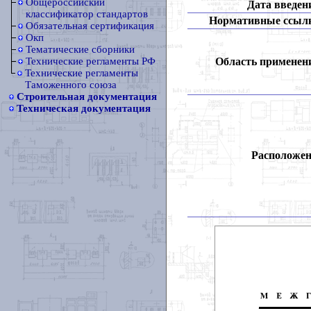
Общероссийский
Дата введен
классификатор стандартов
Нормативные ссыл
Обязательная сертификация
Окп
Тематические сборники
Область применен
Технические регламенты РФ
Технические регламенты
Таможенного союза
Строительная документация
Техническая документация
Расположен