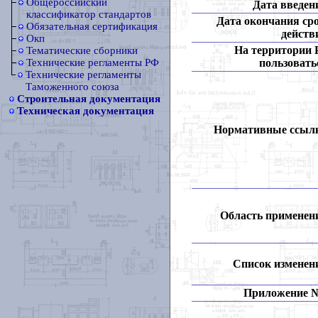
Общероссийский
Дата введен
классификатор стандартов
Дата окончания ср
Обязательная сертификация
действ
Окп
На территории
Тематические сборники
пользовать
Технические регламенты РФ
Технические регламенты
Таможенного союза
Строительная документация
Техническая документация
Нормативные ссыл
Область применен
Список изменен
Приложение 