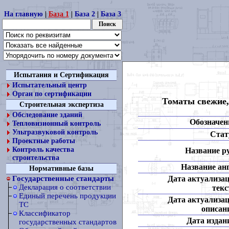
На главную
|
База 1
|
База 2
|
База 3
Испытания и Сертификация
Испытательный центр
Орган по сертификации
Томаты свежие,
Строительная экспертиза
Обследование зданий
Обозначен
Тепловизионный контроль
Ультразвуковой контроль
Стат
Проектные работы
Контроль качества
Название ру
строительства
Название анг
Нормативные базы
Дата актуализа
Государственные стандарты
Декларация о соответствии
текс
Единый перечень продукции
Дата актуализа
ТС
описан
Классификатор
Дата издан
государственных стандартов