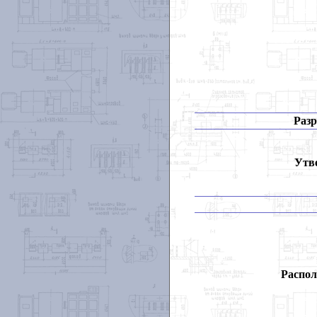
Разр
Утв
Распол