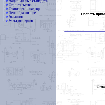
Национальные стандарты
Строительство
Технический надзор
Ценообразование
Область прим
Экология
Электроэнергия
Огла