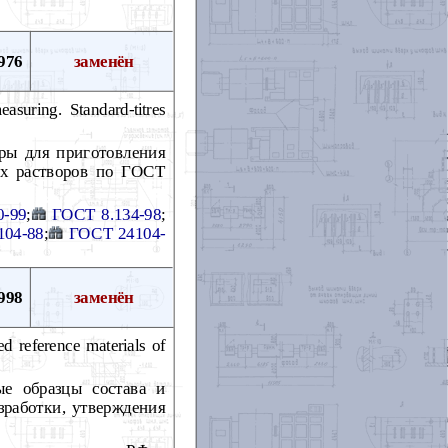
976
заменён
suring. Standard-titres
тры для приготовления
ых растворов по ГОСТ
0-99
;
ГОСТ 8.134-98
;
104-88
;
ГОСТ 24104-
998
заменён
d reference materials of
ые образцы состава и
зработки, утверждения