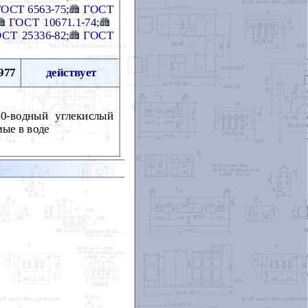
ГОСТ 6563-75
;
ГОСТ
ГОСТ 10671.1-74
;
СТ 25336-82
;
ГОСТ
977
действует
10-водный углекислый
мые в воде