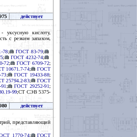
975
действует
- уксусную кислоту,
ть с резким запахом,
1-78
;
ГОСТ 83-79
;
75
;
ГОСТ 4232-74
;
0-72
;
ГОСТ 6709-72
;
Т 10671.7-74
;
ГОСТ
-73
;
ГОСТ 19433-88
;
Т 25794.2-83
;
ГОСТ
-91
;
ГОСТ 29252-91
;
0.19-99
;СТ СЭВ 5375-
980
действует
атрий, представляющий
ОСТ 1770-74
;
ГОСТ