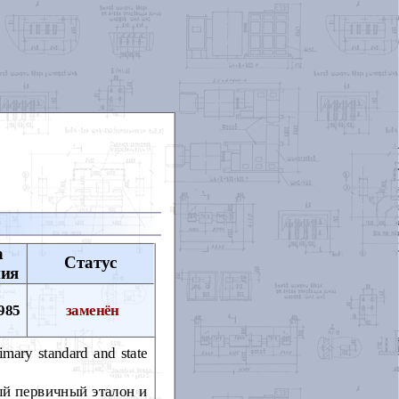
а
Статус
ния
985
заменён
imary standard and state
ый первичный эталон и