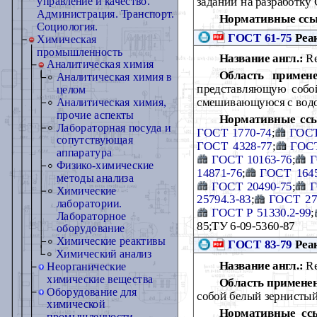
задании на разработку 
управление и качество.
Администрация. Транспорт.
Нормативные ссы
Социология.
ГОСТ 61-75
Реак
Химическая
промышленность
Название англ.:
Re
Аналитическая химия
Область примене
Аналитическая химия в
представляющую собой
целом
смешивающуюся с водо
Аналитическая химия,
прочие аспекты
Нормативные сс
Лабораторная посуда и
ГОСТ 1770-74
;
ГОСТ
сопутствующая
ГОСТ 4328-77
;
ГОСТ
аппаратура
ГОСТ 10163-76
;
Г
Физико-химические
14871-76
;
ГОСТ 1645
методы анализа
ГОСТ 20490-75
;
Г
Химические
25794.3-83
;
ГОСТ 27
лаборатории.
ГОСТ Р 51330.2-99
;
Лабораторное
85;ТУ 6-09-5360-87
оборудование
Химические реактивы
ГОСТ 83-79
Реак
Химический анализ
Название англ.:
Re
Неорганические
химические вещества
Область примене
Оборудование для
собой белый зернистый
химической
Нормативные сс