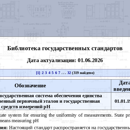
Библиотека государственных стандартов
Дата актуализации: 01.06.2026
[1]
2
3
4
5
6
7
. . .
32
(319 найдено)
Дат
Обозначение
введе
осударственная система обеспечения единства
твенный первичный эталон и государственная
01.01.1
 средств измерений рН
ate system for ensuring the uniformity of measurements. State pr
r means measuring pH
ния:
Настоящий стандарт распространяется на государственн