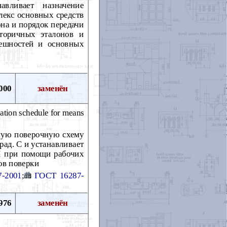
вливает назначение
лекс основных средств
она и порядок передачи
торичных эталонов и
решностей и основных
000
заменён
cation schedule for means
нную поверочную схему
град. С и устанавливает
рН при помощи рабочих
ов поверки
7-2001
;
ГОСТ 16287-
976
заменён