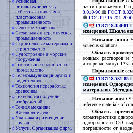
Нормативные сс
Резиновая,
части приложения Г и 
резинотехническая,
8.010-90
;
ГОСТ 8.326
асбесто-техничекая и
пластмассовая
ГОСТ Р 15.201-2000
промышленность
ГОСТ 8.450-81
Г
Сельское хозяйство
измерений. Шкала ок
Стекольная и керамическая
промышленность
Название англ.:
St
Строительные материалы и
aqueous solutions
строительство
Область примене
Судостроение и морские
водных растворов и у
сооружения
интервале минус 133 - 
Текстильное и кожевенное
производство
Нормативные ссы
Телекоммуникации.аудио-и
ГОСТ 8.531-85
Г
видеотехника
измерений. Однородно
Технология переработка
материалов. Методик
древесины
Технология получения
Название англ.:
St
изображений
reference materials of c
Точная механика.
Область примен
Ювелирное дело
характеристики одноро
Упаковка и размещение
однородности СО выр
грузов
погрешности от неодн
Услуги. Организация фирм,