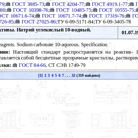
79
;
ГОСТ 3885-73
;
ГОСТ 4204-77
;
ГОСТ 4919.1-77
;
80
;
ГОСТ 10398-76
;
ГОСТ 10485-75
;
ГОСТ 10555-75
;
ОСТ 10671.6-74
;
ГОСТ 10671.7-74
;
ГОСТ 17319-76
;
ГО
726-85
;
ГОСТ 27025-86
;ТУ 6-09-5171-84;ТУ 6-09-3405-78
тивы. Натрий углекислый 10-водный.
01.07.1
agents. Sodium carbonate 10-aqueous. Specification
ния:
Настоящий стандарт распространяется на реактив- 
тавляется собой бесцветные прозрачные кристаллы, раствори
лки:
ГОСТ 84-66
, СТ СЭВ 1749-79
[1]
2
3
4
5
6
7
. . .
32
(319 найдено)