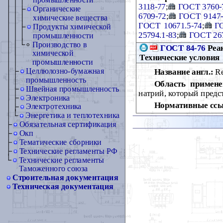
промышленности
3118-77
;
ГОСТ 3760-
Органические
6709-72
;
ГОСТ 9147-
химические вещества
ГОСТ 10671.5-74
;
Г
Продукты химической
25794.1-83
;
ГОСТ 26
промышленности
Производство в
ГОСТ 84-76
Реак
химической
Технические условия
промышленности
Целлюлозно-бумажная
Название англ.:
Re
промышленность
Область примене
Швейная промышленность
натрий, который предс
Электроника
Нормативные ссы
Электротехника
Энергетика и теплотехника
Обязательная сертификация
Окп
Тематические сборники
Технические регламенты РФ
Технические регламенты
Таможенного союза
Строительная документация
Техническая документация