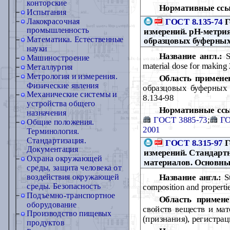
конторские
Нормативные ссы
Испытания
ГОСТ 8.135-74
Г
Лакокрасочная
промышленность
измерений. pH-метри
Математика. Естественные
образцовых буферных 
науки
Название англ.:
St
Машиностроение
material dose for making 
Металлургия
Метрология и измерения.
Область примене
Физические явления
образцовых буферных 
Механические системы и
8.134-98
устройства общего
Нормативные сс
назначения
ГОСТ 3885-73
;
ГО
Общие положения.
2001
Терминология.
Стандартизация.
ГОСТ 8.315-97
Г
Документация
измерений. Стандартн
Охрана окружающей
материалов. Основны
среды, защита человека от
Название англ.:
St
воздействия окружающей
среды. Безопасность
composition and propertie
Подъемно-транспортное
Область примене
оборудование
свойств веществ и мат
Производство пищевых
(признания), регистра
продуктов