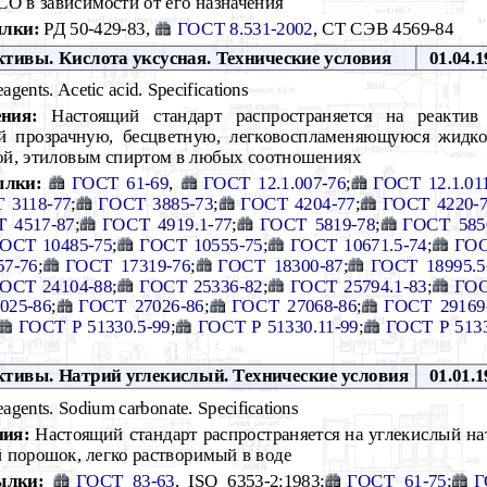
СО в зависимости от его назначения
лки:
РД 50-429-83,
ГОСТ 8.531-2002
, СТ СЭВ 4569-84
тивы. Кислота уксусная. Технические условия
01.04.1
agents. Acetic acid. Specifications
ния:
Настоящий стандарт распространяется на реактив 
 прозрачную, бесцветную, легковоспламеняющуюся жидкос
й, этиловым спиртом в любых соотношениях
ылки:
ГОСТ 61-69
,
ГОСТ 12.1.007-76
;
ГОСТ 12.1.01
 3118-77
;
ГОСТ 3885-73
;
ГОСТ 4204-77
;
ГОСТ 4220-
 4517-87
;
ГОСТ 4919.1-77
;
ГОСТ 5819-78
;
ГОСТ 585
ОСТ 10485-75
;
ГОСТ 10555-75
;
ГОСТ 10671.5-74
;
ГОС
7-76
;
ГОСТ 17319-76
;
ГОСТ 18300-87
;
ГОСТ 18995.5
ОСТ 24104-88
;
ГОСТ 25336-82
;
ГОСТ 25794.1-83
;
ГОС
025-86
;
ГОСТ 27026-86
;
ГОСТ 27068-86
;
ГОСТ 29169
ГОСТ Р 51330.5-99
;
ГОСТ Р 51330.11-99
;
ГОСТ Р 5133
тивы. Натрий углекислый. Технические условия
01.01.1
agents. Sodium carbonate. Specifications
ния:
Настоящий стандарт распространяется на углекислый н
 порошок, легко растворимый в воде
ылки:
ГОСТ 83-63
, ISO 6353-2:1983;
ГОСТ 61-75
;
Г