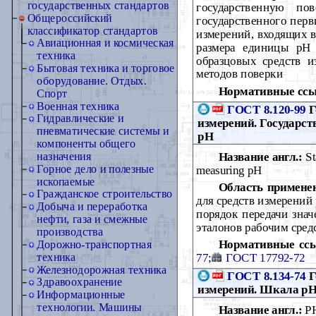
государственных стандартов
государственную по
Общероссийский
государственного перв
классификатор стандартов
измерений, входящих в
Авиационная и космическая
размера единицы pH 
техника
образцовых средств 
Бытовая техника и торговое
методов поверки
оборудование. Отдых.
Нормативные ссы
Спорт
Военная техника
ГОСТ 8.120-99
Г
Гидравлические и
измерений. Государст
пневматические системы и
pH
компоненты общего
Название англ.:
St
назначения
Горное дело и полезные
measuring pH
ископаемые
Область примене
Гражданское строительство
для средств измерений 
Добыча и переработка
порядок передачи зна
нефти, газа и смежные
эталонов рабочим сред
производства
Нормативные сс
Дорожно-транспортная
77
;
ГОСТ 17792-72
техника
Железнодорожная техника
ГОСТ 8.134-74
Г
Здравоохранение
измерений. Шкала pH
Информационные
технологии. Машины
Название англ.:
PH