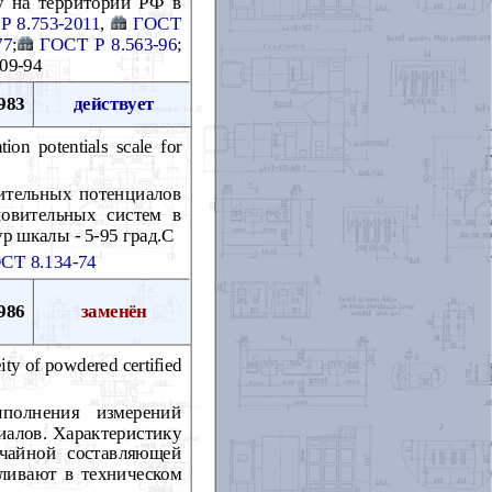
у на территории РФ в
Р 8.753-2011
,
ГОСТ
77
;
ГОСТ Р 8.563-96
;
009-94
983
действует
ion potentials scale for
ительных потенциалов
новительных систем в
р шкалы - 5-95 град.С
СТ 8.134-74
986
заменён
ty of powdered certified
полнения измерений
иалов. Характеристику
чайной составляющей
ливают в техническом