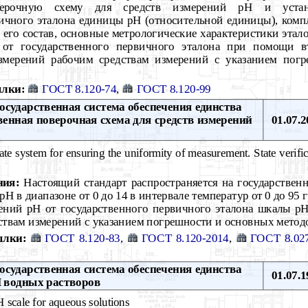
верочную схему для средств измерений pH и устана
ичного эталона единицы pH (относительной единицы), комп
 его состав, основные метрологические характеристики этал
от государственного первичного эталона при помощи в
измерений рабочим средствам измерений с указанием пог
лки:
ГОСТ 8.120-74
,
ГОСТ 8.120-99
осударственная система обеспечения единства
венная поверочная схема для средств измерений
01.07.2
ate system for ensuring the uniformity of measurement. State verifi
ния:
Настоящий стандарт распространяется на государстве
pH в диапазоне от 0 до 14 в интервале температур от 0 до 95 
чений pH от государственного первичного эталона шкалы 
ствам измерений с указанием погрешности и основных метод
ылки:
ГОСТ 8.120-83
,
ГОСТ 8.120-2014
,
ГОСТ 8.02
осударственная система обеспечения единства
01.07.1
 водных растворов
 scale for aqueous solutions