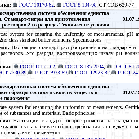
лки:
ГОСТ 10170-62
,
ГОСТ 8.134-98
, СТ СЭВ 629-77
осударственная система обеспечения единства
я. Стандарт-титры для приготовления
01.07.1
растворов 2-го разряда. Технические условия
ate system for ensuring the uniformity of measurements. pH mea
2nd class standard buffer solutions. Specifications
ния:
Настоящий стандарт распространяется на стандарт-ти
растворов 2-го разряда, воспроизводящих шкалу рН водн
ылки:
ГОСТ 10171-62
,
ГОСТ 8.135-2004
,
ГОСТ 8.12
СТ 7730-89
;
ГОСТ 7933-89
;
ГОСТ 12923-82
;
ГОСТ 24
осударственная система обеспечения единства
ые образцы состава и свойств веществ и
01.07.1
е положения
ate system for enshuring the uniformity of measurements. Certifie
s of substances and materials. Basic principles
ния:
Настоящий стандарт распространяется на стандартн
ериалов и устанавливает общие требования к порядку их ра
ции, выпуска и применения