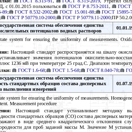
ылки:
ГОСТ 8.315-91
,
ГОСТ 8.315-2019
, Утратил сил
Д, с 01.01.2015 пользоваться
ГОСТ Р 8.753-2011
,
ГОСТ 
-89
;
ГОСТ 8.532-2002
;
ГОСТ 15.001-88
;
ГОСТ 15895-
;
ГОСТ Р 50779.10-2000
;
ГОСТ Р 50779.11-2000
;ПР 50.2.
осударственная система обеспечения единства
01.01.1
ислительных потенциалов водных растворов
ate system for ensuring the uniformity of measurements. Oxidat
ния:
Настоящий стандарт распространяется на шкалу окисл
станавливает значения потенциалов окислительно-восста
плюс 1236 мВ при температуре 25 град.С. Диапазон температу
лки:
ГОСТ 1.6-68
;
ГОСТ 1.5-68
;
ГОСТ 8.040-78
;
ГО
осударственная система обеспечения единства
сть стандартных образцов состава дисперсных
01.07.1
а выполнения измерений
ate system for ensuring the uniformity of measurements. Homogenei
ontent. Measurement procedure
ения:
Настоящий стандарт устанавливает методику вы
дности стандартных образцов (СО) состава дисперных матер
ажают в виде среднего квадратического отклонения слу
ородности для проб заданий массы М. Значение М устанав