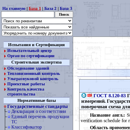
На главную
|
База 1
|
База 2
|
База 3
Испытания и Сертификация
Испытательный центр
Орган по сертификации
Строительная экспертиза
Обследование зданий
Тепловизионный контроль
Ультразвуковой контроль
Проектные работы
Контроль качества
строительства
ГОСТ 8.120-83
Г
Нормативные базы
измерений. Государс
поверочная схема для
Государственные стандарты
Декларация о соответствии
Название англ.:
St
Единый перечень продукции
verification schedule fo
ТС
Классификатор
Область примене