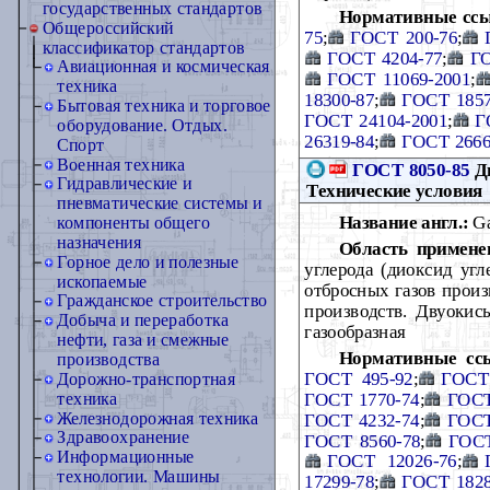
государственных стандартов
Нормативные ссы
Общероссийский
75
;
ГОСТ 200-76
;
классификатор стандартов
ГОСТ 4204-77
;
ГО
Авиационная и космическая
ГОСТ 11069-2001
;
техника
18300-87
;
ГОСТ 1857
Бытовая техника и торговое
ГОСТ 24104-2001
;
Г
оборудование. Отдых.
26319-84
;
ГОСТ 2666
Спорт
Военная техника
ГОСТ 8050-85
Дв
Гидравлические и
Технические условия
пневматические системы и
Название англ.:
Ga
компоненты общего
назначения
Область примене
Горное дело и полезные
углерода (диоксид угл
ископаемые
отбросных газов произ
Гражданское строительство
производств. Двуокис
Добыча и переработка
газообразная
нефти, газа и смежные
Нормативные сс
производства
ГОСТ 495-92
;
ГОСТ
Дорожно-транспортная
ГОСТ 1770-74
;
ГОСТ
техника
Железнодорожная техника
ГОСТ 4232-74
;
ГОСТ
Здравоохранение
ГОСТ 8560-78
;
ГОСТ
Информационные
ГОСТ 12026-76
;
технологии. Машины
17299-78
;
ГОСТ 1828