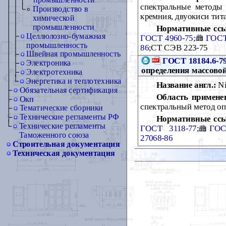
промышленности
спектральные методы 
Производство в
кремния, двуокиси тит
химической
промышленности
Нормативные сс
Целлюлозно-бумажная
ГОСТ 4960-75
;
ГОСТ
промышленность
86
;СТ СЭВ 223-75
Швейная промышленность
ГОСТ 18184.6-7
Электроника
определения массовой
Электротехника
Энергетика и теплотехника
Название англ.:
Ni
Обязательная сертификация
Область примене
Окп
спектральный метод оп
Тематические сборники
Технические регламенты РФ
Нормативные сс
Технические регламенты
ГОСТ 3118-77
;
ГОС
Таможенного союза
27068-86
Строительная документация
Техническая документация