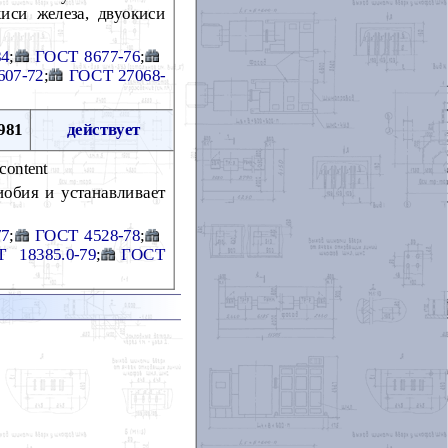
иси железа, двуокиси
84
;
ГОСТ 8677-76
;
607-72
;
ГОСТ 27068-
981
действует
content
иобия и устанавливает
77
;
ГОСТ 4528-78
;
 18385.0-79
;
ГОСТ