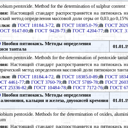
obium pentoxide. Method for the determination of sulphur content
ния:
Настоящий стандарт распространяется на пятиокись н
кий метод определения массовой доли серы от 0,03 до 0,15
лки:
ГОСТ 18184.3-72
,
ГОСТ 18385.0-79
;
ГОСТ 2029
ОСТ 9147-80
;
ГОСТ 9428-73
;
ГОСТ 4204-77
;
ГОСТ 31
9
Ниобия пятиокись. Методы определения
01.01.1
киси тантала
obium pentoxide. Methods for the determination of pentoxide tanta
ния:
Настоящий стандарт распространяется на пятиокись н
рический метод определения массовой доли пятиокиси тантал
лки:
ГОСТ 18184.4-72
,
ГОСТ 18385.0-89
;
ГОСТ 1834
СТ 4461-77
;
ГОСТ 3760-79
;
ГОСТ 5789-78
;
ГОСТ 2603
СТ 25336-82
;
ГОСТ 10484-78
;
ГОСТ 7172-76
;
ГОСТ 67
9
Ниобия пятиокись. Методы определения
 алюминия, кальция и железа, двуокисей кремния
01.01.1
obium pentoxide. Methods for the determination of oxides, alumini
ium
ния:
Настоящий стандарт распространяется на пятиокись н