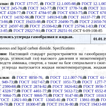
лки:
ГОСТ 177-77
,
ГОСТ 12.1.005-88
;
ГОСТ 12.1.00
ГОСТ 245-76
;
ГОСТ 342-77
;
ГОСТ 1770-74
;
ГОСТ 311
СТ 4328-77
;
ГОСТ 4784-97
;
ГОСТ 6563-75
;
ГОСТ 670
ГОСТ 14192-96
;
ГОСТ 14919-83
;
ГОСТ 16337-77
;
ГО
3-86
;
ГОСТ 19433-88
;
ГОСТ 20490-75
;
ГОСТ 21650-7
ОСТ 24597-81
;
ГОСТ 25336-82
;
ГОСТ 25794.1-83
;
ГОС
3-85
;
ГОСТ 29227-91
;
ГОСТ 29251-91
;ОСТ 6-09-108-85
уокись углерода газообразная и жидкая.
01.01.1
seous and liquid carbon dioxide. Specifications
ния:
Настоящий стандарт распространяется на газообразн
ерода, углекислый газ) высокого давления и низкотемпера
водств аммиака, спиртов, а также на базе специального сжи
ь углерода выпускается жидкая низкотемпературная, жидка
ылки:
ГОСТ 8050-76
,
ГОСТ 12.1.007-76
;
ГОСТ 61-
 949-73
;
ГОСТ 1027-67
;
ГОСТ 1051-73
;
ГОСТ 1277-7
 2590-88
;
ГОСТ 2874-82
;
ГОСТ 3826-82
;
ГОСТ 3956-
 4328-77
;
ГОСТ 4461-77
;
ГОСТ 5632-72
;
ГОСТ 6552-
 9064-75
;
ГОСТ 9066-75
;
ГОСТ 9147-80
;
ГОСТ 10163
ГОСТ 12821-80
;
ГОСТ 13045-81
;
ГОСТ 13861-89
;
ГО
9-78
;
ГОСТ 18300-87
;
ГОСТ 19136-80
;
ГОСТ 19433-8