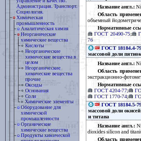
управление и качество.
Администрация. Транспорт.
Название англ.:
Ni
Социология.
Область примене
Химическая
объемный йодометричес
промышленность
Нормативные ссы
Аналитическая химия
ГОСТ 20490-75
;
Г
Неорганические
76
химические вещества
Кислоты
ГОСТ 18184.4-7
Неорганические
массовой доли пятио
химические вещества в
целом
Название англ.:
Ni
Неорганические
Область примене
химические вещества
экстракционно-фотомет
прочие
Нормативные ссы
Оксиды
ГОСТ 4204-77
;
ГО
Основания
ГОСТ 1770-74
;
ГО
Соли
Химические элементы
ГОСТ 18184.5-7
Оборудование для
массовой доли окисей
химической
и титана
промышленности
Органические
Название англ.:
Ni
химические вещества
dioxides silicon and titan
Продукты химической
Область примене