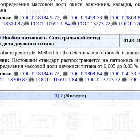
определения массовой доли окиси алюминия, кальция, ок
ана
ылки:
ГОСТ 18184.5-72
,
ГОСТ 9428-73
;
ГОСТ 9808-
 18300-87
;
ГОСТ 10691.1-84
;
ГОСТ 3773-72
;
ГОСТ 17
9
Ниобия пятиокись. Спектральный метод
01.01.1
 доли двуокиси титана
obium pentoxide. Method for the determination of dioxide titanium 
ния:
Настоящий стандарт распространяется на пятиокись н
ределения массовой доли двуокиси титана от 0.005 до 0.03 %
ылки:
ГОСТ 18184.6-72
,
ГОСТ 9808-84
;
ГОСТ 4233-
Т 18300-87
;
ГОСТ 10691.1-84
;
ГОСТ 3773-72
;
ГОСТ
[1]
2
(20 найдено)