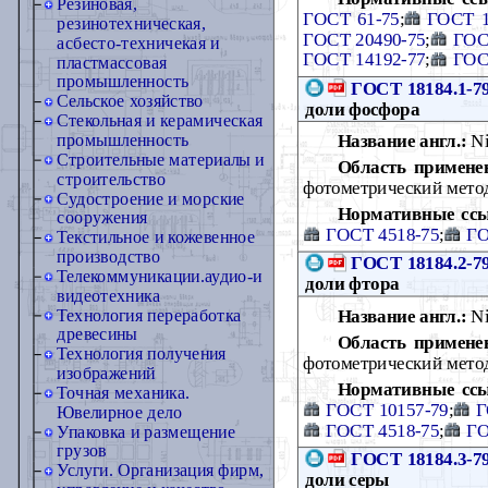
Резиновая,
ГОСТ 61-75
;
ГОСТ 1
резинотехническая,
ГОСТ 20490-75
;
ГОС
асбесто-техничекая и
ГОСТ 14192-77
;
ГОС
пластмассовая
промышленность
ГОСТ 18184.1-7
Сельское хозяйство
доли фосфора
Стекольная и керамическая
Название англ.:
Ni
промышленность
Строительные материалы и
Область примене
строительство
фотометрический метод
Судостроение и морские
Нормативные сс
сооружения
ГОСТ 4518-75
;
ГО
Текстильное и кожевенное
производство
ГОСТ 18184.2-7
Телекоммуникации.аудио-и
доли фтора
видеотехника
Название англ.:
Ni
Технология переработка
древесины
Область примене
Технология получения
фотометрический метод
изображений
Нормативные сс
Точная механика.
ГОСТ 10157-79
;
Г
Ювелирное дело
ГОСТ 4518-75
;
ГО
Упаковка и размещение
грузов
ГОСТ 18184.3-7
Услуги. Организация фирм,
доли серы