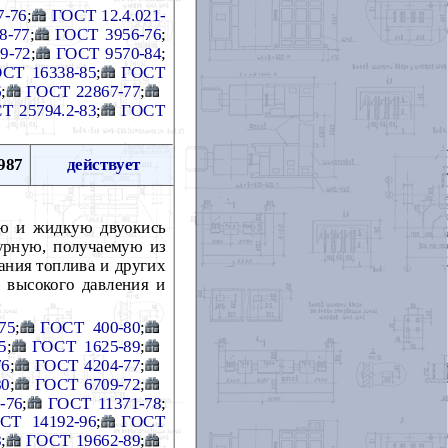
7-76
;
ГОСТ 12.4.021-
8-77
;
ГОСТ 3956-76
;
9-72
;
ГОСТ 9570-84
;
СТ 16338-85
;
ГОСТ
6
;
ГОСТ 22867-77
;
Т 25794.2-83
;
ГОСТ
987
действует
ую и жидкую двуокись
турную, получаемую из
гания топлива и других
я высокого давления и
75
;
ГОСТ 400-80
;
5
;
ГОСТ 1625-89
;
76
;
ГОСТ 4204-77
;
80
;
ГОСТ 6709-72
;
-76
;
ГОСТ 11371-78
;
СТ 14192-96
;
ГОСТ
8
;
ГОСТ 19662-89
;