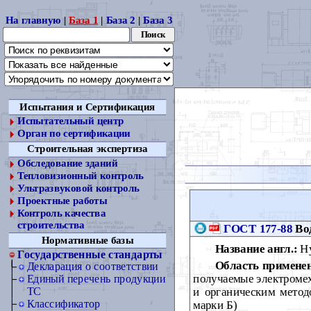
На главную
|
База 1
|
База 2
|
База 3
Испытания и Сертификация
Испытательный центр
Орган по сертификации
Строительная экспертиза
Обследование зданий
Тепловизионный контроль
Ультразвуковой контроль
Проектные работы
Контроль качества
строительства
ГОСТ 177-88
Вод
Нормативные базы
Название англ.:
Hy
Государственные стандарты
Область примене
Декларация о соответствии
получаемые электромех
Единый перечень продукции
и органическим метод
ТС
Классификатор
марки Б)