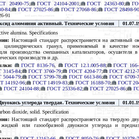
СТ 20490-75
;
ГОСТ 24104-2001
;
ГОСТ 24363-80
;
ГО
0-84
;
ГОСТ 27025-86
;
ГОСТ 27068-86
;
ГОСТ 28498-9
26-91
сид алюминия активный. Технические условия
01.07.1
tive alumina. Specifications
ния:
Настоящий стандарт распространяется на активный о
цилиндрических гранул, применяемый в качестве носи
 для производства смешанных катализаторов, осушителя в
ческих производств и др.
ылки:
ГОСТ 8136-76
,
ГОСТ 12.1.005-88
;
ГОСТ 166-
 3145-84
;
ГОСТ 3760-79
;
ГОСТ 4204-77
;
ГОСТ 4212-
 5044-79
;
ГОСТ 5799-78
;
ГОСТ 6613-86
;
ГОСТ 6709-
Т 14192-96
;
ГОСТ 14919-83
;
ГОСТ 16188-70
;
ГОСТ 20
ГОСТ 24104-88
;
ГОСТ 25336-82
;
ГОСТ 27025-86
;
ГО
вуокись углерода твердая. Технические условия
01.01.1
rbon dioxide, solid. Specification
ния:
Настоящий стандарт распространяется на твердую дву
 жидкой или газообразной двуокиси углерода и предназ
а
ылки:
ГОСТ 12162-66
,
ГОСТ 8050-76
;
ГОСТ 10378-