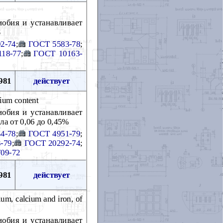
иобия и устанавливает
%
2-74
;
ГОСТ 5583-78
;
18-77
;
ГОСТ 10163-
981
действует
lium content
иобия и устанавливает
а от 0,06 до 0,45%
4-78
;
ГОСТ 4951-79
;
-79
;
ГОСТ 20292-74
;
09-72
981
действует
um, calcium and iron, of
иобия и устанавливает