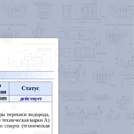
а
Статус
ния
989
действует
ры перекиси водорода,
 техническая марки А)
 спирта (техническая