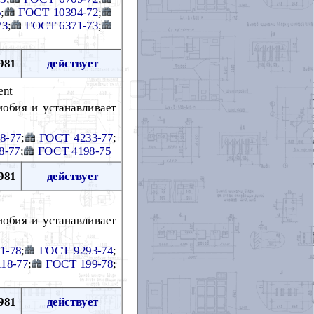
5
;
ГОСТ 10394-72
;
73
;
ГОСТ 6371-73
;
981
действует
ent
иобия и устанавливает
8-77
;
ГОСТ 4233-77
;
8-77
;
ГОСТ 4198-75
981
действует
иобия и устанавливает
1-78
;
ГОСТ 9293-74
;
18-77
;
ГОСТ 199-78
;
981
действует