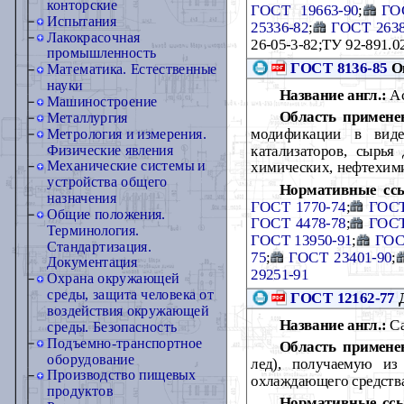
конторские
ГОСТ 19663-90
;
ГО
Испытания
25336-82
;
ГОСТ 2638
Лакокрасочная
26-05-3-82;ТУ 92-891.0
промышленность
ГОСТ 8136-85
Ок
Математика. Естественные
науки
Название англ.:
Ac
Машиностроение
Область примене
Металлургия
модификации в виде 
Метрология и измерения.
катализаторов, сырья
Физические явления
Механические системы и
химических, нефтехими
устройства общего
Нормативные сс
назначения
ГОСТ 1770-74
;
ГОСТ
Общие положения.
ГОСТ 4478-78
;
ГОСТ
Терминология.
ГОСТ 13950-91
;
ГОС
Стандартизация.
75
;
ГОСТ 23401-90
;
Документация
29251-91
Охрана окружающей
среды, защита человека от
ГОСТ 12162-77
Д
воздействия окружающей
Название англ.:
Ca
среды. Безопасность
Подъемно-транспортное
Область примене
оборудование
лед), получаемую из
Производство пищевых
охлаждающего средств
продуктов
Нормативные сс