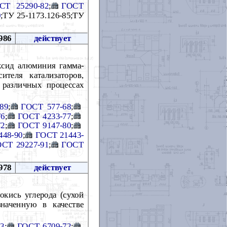
СТ 25290-82
;
ГОСТ
0
;ТУ 25-1173.126-85;ТУ
986
действует
ксид алюминия гамма-
теля катализаторов,
 различных процессах
89
;
ГОСТ 577-68
;
76
;
ГОСТ 4233-77
;
72
;
ГОСТ 9147-80
;
448-90
;
ГОСТ 21443-
СТ 29227-91
;
ГОСТ
978
действует
окись углерода (сухой
наченную в качестве
73
;
ГОСТ 6709-72
;