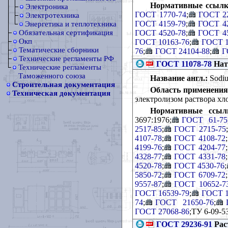
Нормативные ссылк
Электроника
ГОСТ 1770-74
;
ГОСТ 2
Электротехника
ГОСТ 4159-79
;
ГОСТ 42
Энергетика и теплотехника
ГОСТ 4520-78
;
ГОСТ 45
Обязательная сертификация
Окп
ГОСТ 10163-76
;
ГОСТ 1
Тематические сборники
76
;
ГОСТ 24104-88
;
Г
Технические регламенты РФ
ГОСТ 11078-78
Нат
Технические регламенты
Таможенного союза
Название англ.:
Sodium
Строительная документация
Область применения
Техническая документация
электролизом раствора хл
Нормативные ссыл
3697:1976;
ГОСТ 61-75
2517-85
;
ГОСТ 2715-75
;
4107-78
;
ГОСТ 4108-72
;
4199-76
;
ГОСТ 4204-77
;
4328-77
;
ГОСТ 4331-78
;
4520-78
;
ГОСТ 4530-76
;
5850-72
;
ГОСТ 6709-72
;
9557-87
;
ГОСТ 10652-7
ГОСТ 16539-79
;
ГОСТ 1
74
;
ГОСТ 21650-76
;
ГОСТ 27068-86
;ТУ 6-09-5
ГОСТ 29236-91
Рас