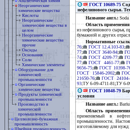
Аналитическая химия
ГОСТ 10689-75
Сод
Неорганические
нефелинового сырья. Те
химические вещества
Кислоты
Название англ.:
Soda a
Неорганические
Область применения
химические вещества в
из нефелинового сырья, п
целом
бумажной и других отрас
Неорганические
химические вещества
Нормативные ссылк
прочие
76
;
ГОСТ 12.4.103-83
;
Оксиды
77
;
ГОСТ 3640-94
;
ГО
Основания
74
;
ГОСТ 4209-77
;
ГО
Соли
77
;
ГОСТ 4461-77
;
Г
Химические элементы
9656-75
;
ГОСТ 10398-7
Оборудование для
ГОСТ 15846-2002
;
ГОС
химической
21650-76
;
ГОСТ 24104-
промышленности
93
;ТУ 6-09-4711-81;ТУ 6-
Органические
химические вещества
ГОСТ 10848-79
Бар
Продукты химической
условия
промышленности
Название англ.:
Barium
Производство в
химической
Область применения
промышленности
применяемый в нефтеп
Целлюлозно-бумажная
промышленности. Настоящ
промышленность
изготовляемому для нужд 
Швейная промышленность