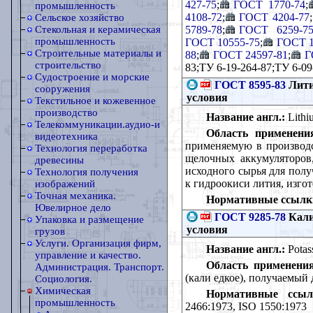
427-75
;
ГОСТ 1770-74
;
промышленность
4108-72
;
ГОСТ 4204-77
;
Сельское хозяйство
5789-78
;
ГОСТ 6259-7
Стекольная и керамическая
промышленность
ГОСТ 10555-75
;
ГОСТ 1
Строительные материалы и
88
;
ГОСТ 24597-81
;
Г
строительство
83;ТУ 6-19-264-87;ТУ 6-09
Судостроение и морские
ГОСТ 8595-83
Лити
сооружения
условия
Текстильное и кожевенное
производство
Название англ.:
Lithiu
Телекоммуникации.аудио-и
Область применени
видеотехника
применяемую в производс
Технология переработка
щелочных аккумуляторов,
древесины
исходного сырья для полу
Технология получения
к гидроокиси лития, изго
изображений
Точная механика.
Нормативные ссылк
Ювелирное дело
ГОСТ 9285-78
Кали
Упаковка и размещение
условия
грузов
Услуги. Организация фирм,
Название англ.:
Potass
управление и качество.
Область применения
Администрация. Транспорт.
(кали едкое), получаемый
Социология.
Химическая
Нормативные ссыл
промышленность
2466:1973, ISO 1550:1973