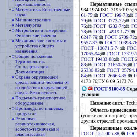
Нормативные ссылк
промышленность
984:1974;ISO 3195:1975;I
Математика. Естественные
науки
61-75
;
ГОСТ 199-78
;
Машиностроение
79
;
ГОСТ 3773-72
;
ГО
Металлургия
76
;
ГОСТ 4232-74
;
ГО
Метрология и измерения.
78
;
ГОСТ 4919.1-77
;
Физические явления
6247-79
;
ГОСТ 6709-72
;
Механические системы и
9557-87
;
ГОСТ 10398-7
устройства общего
ГОСТ 10671.5-74
;
ГОС
назначения
17065-94
;
ГОСТ 17319-
Общие положения.
ГОСТ 19433-88
;
ГОСТ 2
Терминология.
88
;
ГОСТ 21650-76
;
Г
Стандартизация.
25336-82
;
ГОСТ 25794.1
Документация
84
;
ГОСТ 26663-85
;
Г
Охрана окружающей
4173-76;ТУ 6-09-5173-76
среды, защита человека от
воздействия окружающей
ГОСТ 5100-85
Сода
среды. Безопасность
условия
Подъемно-транспортное
Название англ.:
Techni
оборудование
Производство пищевых
Область применения
продуктов
(углекислый натрий), пре
Резиновая,
других отраслей промышл
резинотехническая,
Нормативные ссылк
асбесто-техничекая и
ГОСТ 12.1.005-88
;
ГОСТ
пластмассовая