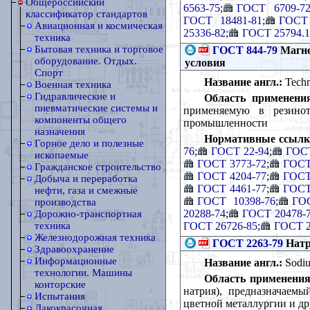
Общероссийский
6563-75
;
ГОСТ 6709-7
классификатор стандартов
ГОСТ 18481-81
;
ГОСТ 
Авиационная и космическая
25336-82
;
ГОСТ 25794.1
техника
Бытовая техника и торговое
ГОСТ 844-79
Магне
оборудование. Отдых.
условия
Спорт
Название англ.:
Techni
Военная техника
Гидравлические и
Область применени
пневматические системы и
применяемую в резинот
компоненты общего
промышленности
назначения
Нормативные ссылк
Горное дело и полезные
76
;
ГОСТ 22-94
;
ГОСТ
ископаемые
ГОСТ 3773-72
;
ГОСТ
Гражданское строительство
ГОСТ 4204-77
;
ГОСТ
Добыча и переработка
ГОСТ 4461-77
;
ГОСТ
нефти, газа и смежные
ГОСТ 10398-76
;
ГО
производства
20288-74
;
ГОСТ 20478-
Дорожно-транспортная
ГОСТ 26726-85
;
ГОСТ 2
техника
Железнодорожная техника
ГОСТ 2263-79
Натр
Здравоохранение
Информационные
Название англ.:
Sodium
технологии. Машины
Область применения
конторские
натрия), предназначаем
Испытания
цветной металлургии и др
Лакокрасочная