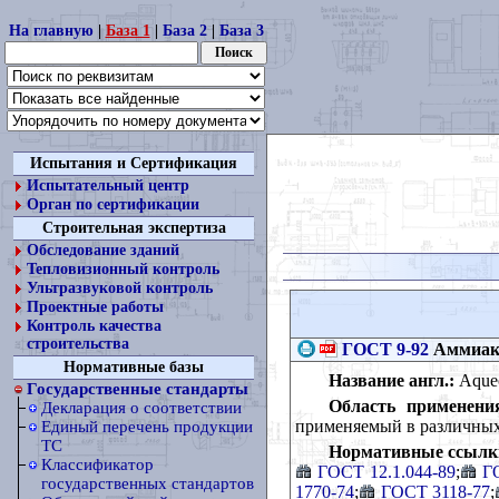
На главную
|
База 1
|
База 2
|
База 3
Испытания и Сертификация
Испытательный центр
Орган по сертификации
Строительная экспертиза
Обследование зданий
Тепловизионный контроль
Ультразвуковой контроль
Проектные работы
Контроль качества
строительства
ГОСТ 9-92
Аммиак 
Нормативные базы
Название англ.:
Aqueou
Государственные стандарты
Область применени
Декларация о соответствии
применяемый в различных
Единый перечень продукции
ТС
Нормативные ссылк
Классификатор
ГОСТ 12.1.044-89
;
Г
государственных стандартов
1770-74
;
ГОСТ 3118-77
;