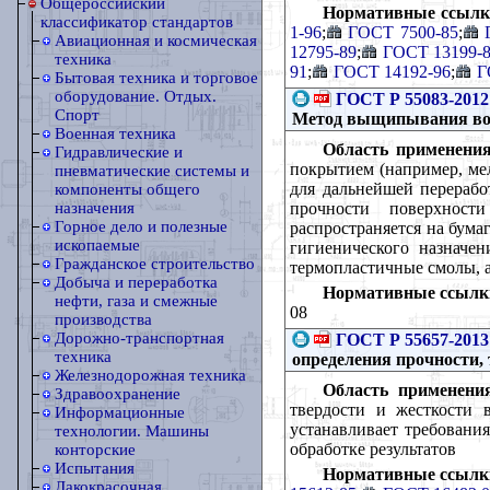
Общероссийский
Нормативные ссылк
классификатор стандартов
1-96
;
ГОСТ 7500-85
;
Авиационная и космическая
12795-89
;
ГОСТ 13199-
техника
91
;
ГОСТ 14192-96
;
Г
Бытовая техника и торговое
оборудование. Отдых.
ГОСТ Р 55083-2012
Спорт
Метод выщипывания во
Военная техника
Область применения
Гидравлические и
покрытием (например, ме
пневматические системы и
для дальнейшей переработ
компоненты общего
прочности поверхнос
назначения
Горное дело и полезные
распространяется на бумаг
ископаемые
гигиенического назначен
Гражданское строительство
термопластичные смолы, а
Добыча и переработка
Нормативные ссылк
нефти, газа и смежные
08
производства
Дорожно-транспортная
ГОСТ Р 55657-2013
техника
определения прочности, 
Железнодорожная техника
Область применени
Здравоохранение
твердости и жесткости 
Информационные
устанавливает требовани
технологии. Машины
обработке результатов
конторские
Испытания
Нормативные ссылк
Лакокрасочная