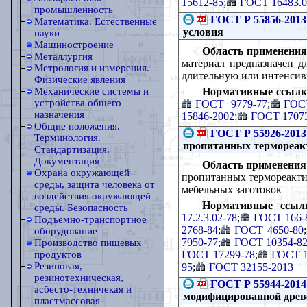
15612-85
;
ГОСТ 16483.0
промышленность
ГОСТ Р 55856-2013
Математика. Естественные
условия
науки
Машиностроение
Область применения
Металлургия
материал предназначен д
Метрология и измерения.
длительную или интенси
Физические явления
Нормативные ссылк
Механические системы и
устройства общего
ГОСТ 9779-77
;
ГОС
назначения
15846-2002
;
ГОСТ 1707
Общие положения.
ГОСТ Р 55926-2013
Терминология.
пропитанных термореак
Стандартизация.
Документация
Область применения
Охрана окружающей
пропитанных термореакти
среды, защита человека от
мебельных заготовок
воздействия окружающей
Нормативные ссыл
среды. Безопасность
17.2.3.02-78
;
ГОСТ 166-
Подъемно-транспортное
2768-84
;
ГОСТ 4650-80
;
оборудование
7950-77
;
ГОСТ 10354-8
Производство пищевых
ГОСТ 17299-78
;
ГОСТ 1
продуктов
Резиновая,
95
;
ГОСТ 32155-2013
резинотехническая,
ГОСТ Р 55944-2014
асбесто-техничекая и
модифицированной древе
пластмассовая