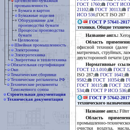
Целлюлозно-бумажная
ГОСТ 1760
;
ГОСТ ИСО 
промышленность
21102
;
ГОСТ 30113
;
Г
Бумага и картон
ИСО 536
;ГОСТ ISO 287
Бумажные изделия
Оборудование для
ГОСТ Р 57641-2017
производства бумаги
техники. Общие техниче
Процессы производства
Название англ.:
Xerogr
бумаги
Целлюлоза
Область применени
Швейная промышленность
офисной техники (далее 
Электроника
матричных, струйных, лаз
Электротехника
двухсторонней печати (ду
Энергетика и теплотехника
Нормативные ссылк
Обязательная сертификация
ГОСТ 12.1.010
;
ГОСТ 12
Окп
ISO 287;
ГОСТ 1641
;
Тематические сборники
Технические регламенты РФ
9582
;
ГОСТ 10354
;
Г
Технические регламенты
ГОСТ 30115
;
ГОСТ 325
Таможенного союза
534
;
ГОСТ Р ИСО 536
;
Строительная документация
ГОСТ Р 57642-2017
Техническая документация
технического назначени
Название англ.:
Filter
Область применен
промышленно-техническог
очистки воздуха, масл