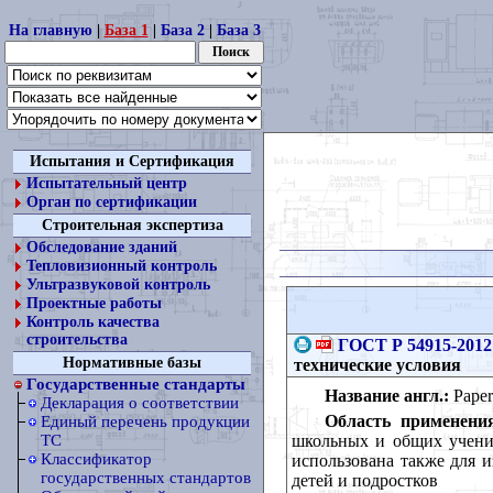
На главную
|
База 1
|
База 2
|
База 3
Испытания и Сертификация
Испытательный центр
Орган по сертификации
Строительная экспертиза
Обследование зданий
Тепловизионный контроль
Ультразвуковой контроль
Проектные работы
Контроль качества
строительства
ГОСТ Р 54915-2012
Нормативные базы
технические условия
Государственные стандарты
Название англ.:
Рaper 
Декларация о соответствии
Область применени
Единый перечень продукции
школьных и общих ученич
ТС
Классификатор
использована также для 
государственных стандартов
детей и подростков