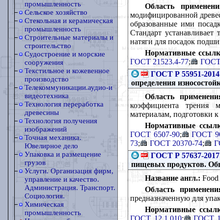
промышленность
Область применени
Сельское хозяйство
модифицированной древес
Стекольная и керамическая
образованные ими посадк
промышленность
Стандарт устанавливает 
Строительные материалы и
натяги для посадок подш
строительство
Нормативные ссылк
Судостроение и морские
ГОСТ 21523.4-77
;
ГОСТ
сооружения
Текстильное и кожевенное
ГОСТ Р 55951-2014
производство
определения износостой
Телекоммуникации.аудио-и
видеотехника
Область применени
Технология переработка
коэффициента трения м
древесины
материалам, подготовки к
Технология получения
Нормативные ссылк
изображений
ГОСТ 6507-90
;
ГОСТ 9
Точная механика.
73
;
ГОСТ 20370-74
;
Г
Ювелирное дело
Упаковка и размещение
ГОСТ Р 57637-2017
грузов
пищевых продуктов. Об
Услуги. Организация фирм,
Название англ.:
Food p
управление и качество.
Администрация. Транспорт.
Область применени
Социология.
предназначенную для упа
Химическая
Нормативные ссылк
промышленность
ГОСТ 12.1.010
;
ГОСТ 1