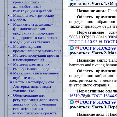
кроме сборных
рукоятках. Часть 1. Об
железобетонных
Название англ.:
Hand-h
конструкций и деталей
Машины электрические
Область применени
Мебель
определению вибрационны
Медикаменты, химико-
также с приводом от двиг
фармацевтическая
Нормативные ссыл
продукция и продукция
5805:1997;ISO 8041:1990;
медицинского назначения
ГОСТ Р 1.10-95
;
ГОСТ И
Медицинская техника
Металлоизделия
ГОСТ Р 51376.2-99
промышленного назначения
рукоятках. Часть 2. Мо
Металлопродукция прочая
и некондиционная
Название англ.:
Hand-
Металлы цветные, их
hammers and riveting hamme
сырье, сплавы и соединения
Область применени
Меха, меховые и овчинно-
определению вибрационны
шубные изделия
электрическим, пневма
Нефть. Нефтепродукты.
внутренного сгорания
Альтернативные виды
Нормативные ссылк
топлива. Газ
Оборудование для
16519-78
;
ГОСТ 16844-
регулирования дорожного
ГОСТ Р 51376.3-99
движения, обслуживания
рукоятках. Часть 3. Пе
сельхозтехники и
вспомогательное средств
Название англ.:
Hand-