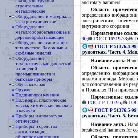
связи, конструкции
and rotary hammers
строительные
Область применени
металлические
определению вибрационны
Оборудование и материалы
электрическим, пневма
электротехнические
внутренного сгорания
Оборудование
металлообрабатывающее и
Нормативные ссылк
деревообрабатывающее
90
;
ГОСТ 16519-78
;
Г
Оборудование санитарно-
ГОСТ Р 51376.4-99
техническое. Замочные и
рукоятках. Часть 4. М
скобяные изделия
Оборудование
Название англ.:
Hand-h
технологическое для легкой
Область применени
и пищевой
определению вибрациоо
промышленности и
видами привода. Методы и
бытовые приборы
для сопоставления их ре
Обувь кожаная
и Правилах [1] и привед
Оружие
Подшипники качения
Нормативные ссылк
Полимеры, пластические
ГОСТ Р 1.10-95
;
ГОС
массы, химические волокна
ГОСТ Р 51376.5-99
и каучуки
рукоятках. Часть 5. Бе
Приборы и аппаратура
оптические
Название англ.:
Hand 
Приборы и средства
breakers and hammers for co
автоматизации
Область применени
общепромышленного