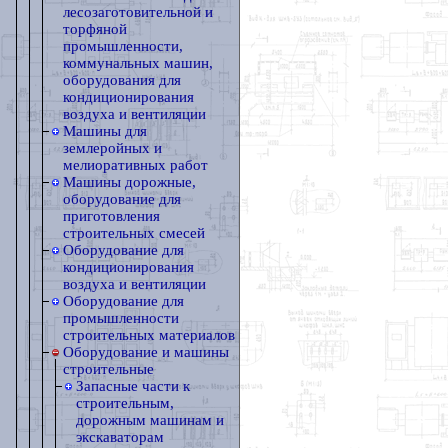
лесозаготовительной и
торфяной
промышленности,
коммунальных машин,
оборудования для
кондиционирования
воздуха и вентиляции
Машины для
землеройных и
мелиоративных работ
Машины дорожные,
оборудование для
приготовления
строительных смесей
Оборудование для
кондиционирования
воздуха и вентиляции
Оборудование для
промышленности
строительных материалов
Оборудование и машины
строительные
Запасные части к
строительным,
дорожным машинам и
экскаваторам