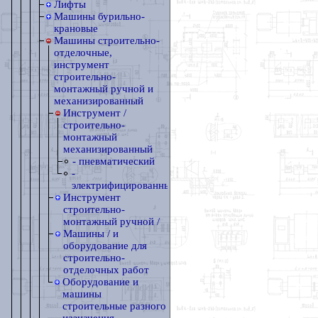
Лифты
Машины бурильно-
крановые
Машины строительно-
отделочные,
инструмент
строительно-
монтажный ручной и
механизированный
Инструмент /
строительно-
монтажный
механизированный
- пневматический
-
электрифицированный
Инструмент
строительно-
монтажный ручной /
Машины / и
оборудование для
строительно-
отделочных работ
Оборудование и
машины
строительные разного