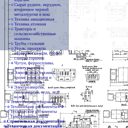
Сырье рудное, нерудное,
вторичное черной
металлургии и кокс
Техника авиационная
Техника атомная
Тракторы и
сельскохозяйственные
машины
Трубы стальные
Уголь, продукты
переработки угля, торф и
сланцы горючие
Чугун, ферросплавы,
лигатуры, сталь
Электронная техника,
кроме резисторов и
конденсаторов
Электроэнергия,
теплоэнергия, вода, лед,
холод
Тематические сборники
Технические регламенты РФ
Технические регламенты
Таможенного союза
Строительная документация
Техническая документация