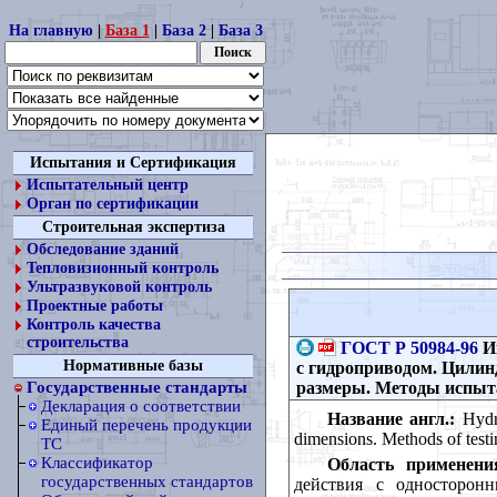
На главную
|
База 1
|
База 2
|
База 3
Испытания и Сертификация
Испытательный центр
Орган по сертификации
Строительная экспертиза
Обследование зданий
Тепловизионный контроль
Ультразвуковой контроль
Проектные работы
Контроль качества
строительства
ГОСТ Р 50984-96
Ин
Нормативные базы
с гидроприводом. Цилин
размеры. Методы испыт
Государственные стандарты
Декларация о соответствии
Название англ.:
Hydra
Единый перечень продукции
dimensions. Methods of testi
ТС
Классификатор
Область применени
государственных стандартов
действия с односторон