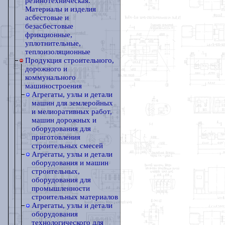
резинотехническая.
Материалы и изделия
асбестовые и
безасбестовые
фрикционные,
уплотнительные,
теплоизоляционные
Продукция строительного,
дорожного и
коммунального
машиностроения
Агрегаты, узлы и детали
машин для землеройных
и мелиоративных работ,
машин дорожных и
оборудования для
приготовления
строительных смесей
Агрегаты, узлы и детали
оборудования и машин
строительных,
оборудования для
промышленности
строительных материалов
Агрегаты, узлы и детали
оборудования
технологического для