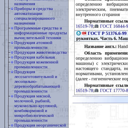
назначения
определению вибрацио
Приборы и средства
электрическим, пневма
автоматизации
внутренного сгорания
специализированного
Нормативные ссылк
назначения
16519-78
;
ГОСТ 16844-
Программные средства и
информационные продукты
ГОСТ Р 51376.6-99
вычислительной техники
рукоятках. Часть 6. М
Продукция атомной
Название англ.:
Hand-h
промышленности
Продукция животноводства
Область применени
Продукция кабельная
определению вибрационн
Продукция кожевенной
машины) с электрически
промышленности
настоящего стандарта, н
Продукция
нормативами, установле
лесозаготовительной и
(далее - гигиенические н
лесопильно-
Нормативные ссылк
деревообрабатывающей
16519-78
;
ГОСТ 17770-
промышленности
Продукция мясной,
молочной, рыбной,
мукомольно-крупяной,
комбикормовой и
микробиологической
промышленности
Продукция неорганической