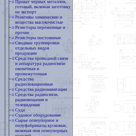
Прокат черных металлов,
готовый, включая заготовку
на экспорт
Реактивы химические и
вещества высокочистые
Резисторы переменные и
прочие
Резисторы постоянные
Сводные группировки
отдельных видов
продукции
Средства проводной связи
и аппаратура радиосвязи
оконечная и
промежуточная
Средства
радиолокационные
Средства радионавигации
Средства радиосвязи,
радиовещания и
телевидения
Суда
Судовое оборудование
Сырье огнеупорное и
полуфабрикаты кусковые,
включая лом огнеупорных
изделий