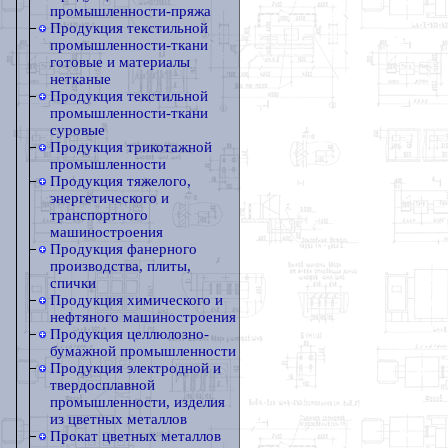
промышленности-пряжа
Продукция текстильной
промышленности-ткани
готовые и материалы
нетканые
Продукция текстильной
промышленности-ткани
суровые
Продукция трикотажной
промышленности
Продукция тяжелого,
энергетического и
транспортного
машиностроения
Продукция фанерного
производства, плиты,
спички
Продукция химического и
нефтяного машиностроения
Продукция целлюлозно-
бумажной промышленности
Продукция электродной и
твердосплавной
промышленности, изделия
из цветных металлов
Прокат цветных металлов