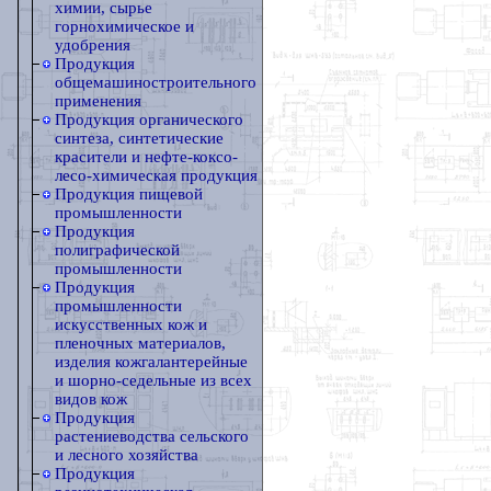
химии, сырье
горнохимическое и
удобрения
Продукция
общемашиностроительного
применения
Продукция органического
синтеза, синтетические
красители и нефте-коксо-
лесо-химическая продукция
Продукция пищевой
промышленности
Продукция
полиграфической
промышленности
Продукция
промышленности
искусственных кож и
пленочных материалов,
изделия кожгалантерейные
и шорно-седельные из всех
видов кож
Продукция
растениеводства сельского
и лесного хозяйства
Продукция