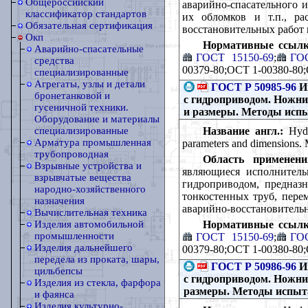
Общероссийский
аварийно-спасательного 
классификатор стандартов
их обломков и т.п., ра
Обязательная сертификация
восстановительных работ 
Окп
Нормативные ссылк
Аварийно-спасательные
ГОСТ 15150-69
;
ГО
средства
00379-80;ОСТ 1-00380-80
специализированные
Агрегаты, узлы и детали
ГОСТ Р 50985-96
Ин
бронетанковой и
с гидроприводом. Ножн
гусеничной техники.
и размеры. Методы исп
Оборудование и материалы
Название англ.:
Hydra
специализированные
Арматура промышленная
parameters and dimensions. 
трубопроводная
Область применени
Взрывные устройства и
являющиеся исполнитель
взрывчатые вещества
гидроприводом, предназн
народно-хозяйственного
тонкостенных труб, пере
назначения
аварийно-восстановитель
Вычислительная техника
Нормативные ссылк
Изделия автомобильной
промышленности
ГОСТ 15150-69
;
ГО
Изделия дальнейшего
00379-80;ОСТ 1-00380-80
передела из проката, шары,
ГОСТ Р 50986-96
Ин
цильбепсы
с гидроприводом. Ножн
Изделия из стекла, фарфора
размеры. Методы испыт
и фаянса
Изделия культурно-