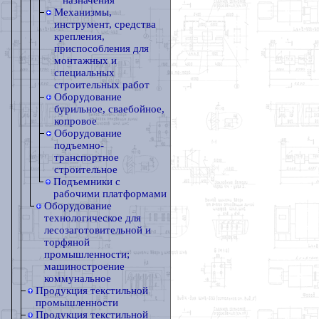
назначения
Механизмы,
инструмент, средства
крепления,
приспособления для
монтажных и
специальных
строительных работ
Оборудование
бурильное, сваебойное,
копровое
Оборудование
подъемно-
транспортное
строительное
Подъемники с
рабочими платформами
Оборудование
технологическое для
лесозаготовительной и
торфяной
промышленности;
машиностроение
коммунальное
Продукция текстильной
промышленности
Продукция текстильной