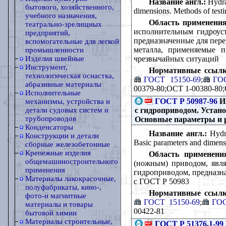
Название англ.:
Hydrau
бытового, хозяйственного,
dimensions. Methods of testi
учебного назначения,
Область применения
театрально-зрелищных
исполнительным гидроуст
предприятий,
предназначенные для перер
вспомогательные для легкой
металла, применяемые п
промышленности
чрезвычайных ситуаций
Изделия швейные
Инструмент,
Нормативные ссылк
технологическая оснастка,
ГОСТ 15150-69
;
ГО
абразивные материалы
00379-80;ОСТ 1-00380-80
Исполнительные
ГОСТ Р 50987-96
Ин
механизмы, устройства и
с гидроприводом. Устан
детали судовых систем и
трубопроводов
Основные параметры и 
Конденсаторы
Название англ.:
Hydra
Конструкции и детали
Basic parameters and dimens
сборные железобетонные
Крепежные изделия
Область применени
общемашиностроительного
(ножным) приводом, явля
применения
гидроприводом, предназна
Материалы лакокрасочные,
с ГОСТ Р 50983
полуфабрикаты, кино-,
Нормативные ссылк
фото-и магнитные
ГОСТ 15150-69
;
ГОС
материалы и товары
00422-81
бытовой химии
Материалы строительные,
ГОСТ Р 51376.1-99