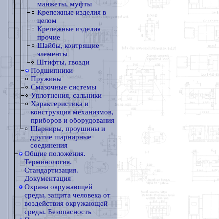
манжеты, муфты
Крепежные изделия в
целом
Крепежные изделия
прочие
Шайбы, контрящие
элементы
Штифты, гвозди
Подшипники
Пружины
Смазочные системы
Уплотнения, сальники
Характеристика и
конструкция механизмов,
приборов и оборудования
Шарниры, проушины и
другие шарнирные
соединения
Общие положения.
Терминология.
Стандартизация.
Документация
Охрана окружающей
среды, защита человека от
воздействия окружающей
среды. Безопасность