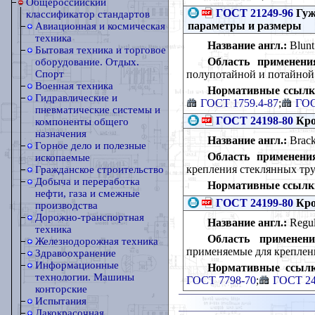
Общероссийский
ГОСТ 21249-96
Гуж
классификатор стандартов
параметры и размеры
Авиационная и космическая
техника
Название англ.:
Blunt 
Бытовая техника и торговое
Область применени
оборудование. Отдых.
полупотайной и потайной г
Спорт
Военная техника
Нормативные ссылк
Гидравлические и
ГОСТ 1759.4-87
;
ГОС
пневматические системы и
ГОСТ 24198-80
Кро
компоненты общего
назначения
Название англ.:
Brack
Горное дело и полезные
Область применени
ископаемые
крепления стеклянных тр
Гражданское строительство
Добыча и переработка
Нормативные ссылк
нефти, газа и смежные
ГОСТ 24199-80
Кро
производства
Дорожно-транспортная
Название англ.:
Regul
техника
Область применени
Железнодорожная техника
применяемые для креплен
Здравоохранение
Информационные
Нормативные ссылк
технологии. Машины
ГОСТ 7798-70
;
ГОСТ 24
конторские
Испытания
Лакокрасочная