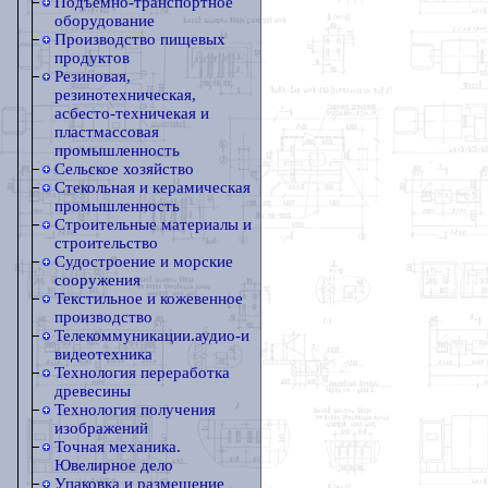
Подъемно-транспортное
оборудование
Производство пищевых
продуктов
Резиновая,
резинотехническая,
асбесто-техничекая и
пластмассовая
промышленность
Сельское хозяйство
Стекольная и керамическая
промышленность
Строительные материалы и
строительство
Судостроение и морские
сооружения
Текстильное и кожевенное
производство
Телекоммуникации.аудио-и
видеотехника
Технология переработка
древесины
Технология получения
изображений
Точная механика.
Ювелирное дело
Упаковка и размещение