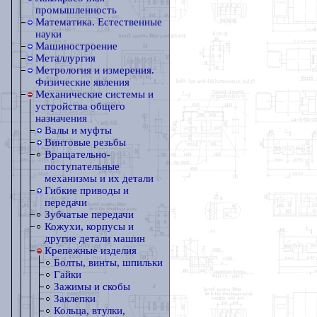
промышленность
Математика. Естественные
науки
Машиностроение
Металлургия
Метрология и измерения.
Физические явления
Механические системы и
устройства общего
назначения
Валы и муфты
Винтовые резьбы
Вращательно-
поступательные
механизмы и их детали
Гибкие приводы и
передачи
Зубчатые передачи
Кожухи, корпусы и
другие детали машин
Крепежные изделия
Болты, винты, шпильки
Гайки
Зажимы и скобы
Заклепки
Кольца, втулки,