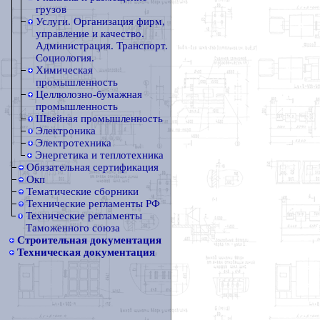
грузов
Услуги. Организация фирм,
управление и качество.
Администрация. Транспорт.
Социология.
Химическая
промышленность
Целлюлозно-бумажная
промышленность
Швейная промышленность
Электроника
Электротехника
Энергетика и теплотехника
Обязательная сертификация
Окп
Тематические сборники
Технические регламенты РФ
Технические регламенты
Таможенного союза
Строительная документация
Техническая документация