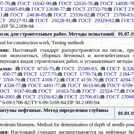
7-70
;
ГОСТ 11042-90
;
ГОСТ 12026-76
;
ГОСТ 14838-7
Т 22685-89
;
ГОСТ 22698-77
;
ГОСТ 23732-79
;
ГОСТ 23
1
;
ГОСТ 24638-85
;
ГОСТ 25336-82
;
ГОСТ 25706-83
;
СТ 29227-91
;
ГОСТ 29228-91
;
ГОСТ 29329-92
;
ГОСТ
4;ПР 50.2.009-94
сок для строительных работ. Методы испытаний
01.07.1
nd for construction work. Testing methods
ния:
Настоящий стандарт распространяется на песок, пр
онов монолитных, сборных бетонных и железобетонных к
ствующих видов строительных работ, и устанавливает метод
ылки:
ГОСТ 8735-75
;
ГОСТ 25589-83
,
ГОСТ 8.326
 450-77
;
ГОСТ 1277-75
;
ГОСТ 1770-74
;
ГОСТ 2184-7
 3760-79
;
ГОСТ 4108-72
;
ГОСТ 4159-79
;
ГОСТ 4204-
 4328-77
;
ГОСТ 4461-77
;
ГОСТ 6613-86
;
ГОСТ 6709-
ОСТ 9147-80
;
ГОСТ 10163-76
;
ГОСТ 22524-77
;
ГО
4-2001
;
ГОСТ 25336-82
;
ГОСТ 25706-83
;
ГОСТ 27068
 6-09-1706-82;ТУ 6-09-5169-84;ПР 50.2.009-94
итумы нефтяные. Метод определения глубины
01.01.1
troleum bitumens. Method for determination of depth of needle pene
ния:
Настоящий стандарт распространяется на нефтяные би