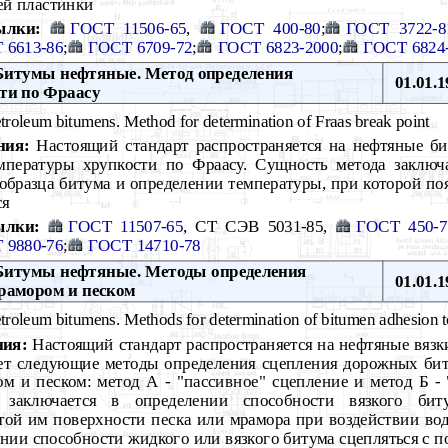
ей пластинки
ылки:
ГОСТ 11506-65
,
ГОСТ 400-80
;
ГОСТ 3722-8
 6613-86
;
ГОСТ 6709-72
;
ГОСТ 6823-2000
;
ГОСТ 6824
итумы нефтяные. Метод определения
01.01.1
ти по Фраасу
troleum bitumens. Method for determination of Fraas break point
ния:
Настоящий стандарт распространяется на нефтяные би
мпературы хрупкости по Фраасу. Сущность метода заключ
образца битума и определении температуры, при которой п
ся
ылки:
ГОСТ 11507-65
, СТ СЭВ 5031-85,
ГОСТ 450-7
 9880-76
;
ГОСТ 14710-78
итумы нефтяные. Методы определения
01.01.1
мрамором и песком
troleum bitumens. Methods for determination of bitumen adhesion 
ния:
Настоящий стандарт распространяется на нефтяные вяз
ет следующие методы определения сцепления дорожных би
м и песком: метод А - "пассивное" сцепление и метод Б - 
заключается в определении способности вязкого бит
той им поверхности песка или мрамора при воздействии во
ении способности жидкого или вязкого битума сцепляться с 