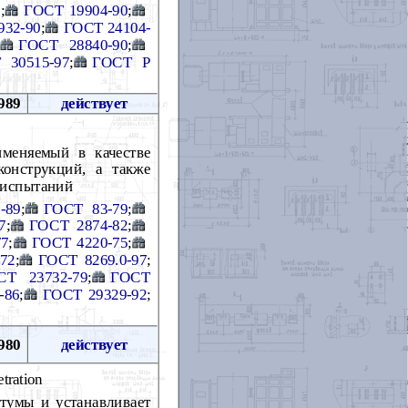
8
;
ГОСТ 19904-90
;
932-90
;
ГОСТ 24104-
ГОСТ 28840-90
;
 30515-97
;
ГОСТ Р
989
действует
именяемый в качестве
онструкций, а также
ы испытаний
-89
;
ГОСТ 83-79
;
7
;
ГОСТ 2874-82
;
77
;
ГОСТ 4220-75
;
72
;
ГОСТ 8269.0-97
;
СТ 23732-79
;
ГОСТ
-86
;
ГОСТ 29329-92
;
980
действует
tration
тумы и устанавливает