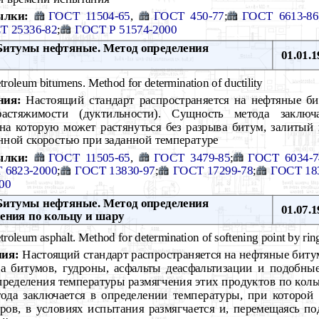
ылки:
ГОСТ 11504-65
,
ГОСТ 450-77
;
ГОСТ 6613-86
Т 25336-82
;
ГОСТ Р 51574-2000
итумы нефтяные. Метод определения
01.01.1
troleum bitumens. Method for determination of ductility
ния:
Настоящий стандарт распространяется на нефтяные би
астяжимости (дуктильности). Сущность метода заключ
на которую может растянуться без разрыва битум, залитый
нной скоростью при заданной температуре
ылки:
ГОСТ 11505-65
,
ГОСТ 3479-85
;
ГОСТ 6034-7
 6823-2000
;
ГОСТ 13830-97
;
ГОСТ 17299-78
;
ГОСТ 18
00
итумы нефтяные. Метод определения
01.07.1
ения по кольцу и шару
troleum asphalt. Method for determination of softening point by rin
ния:
Настоящий стандарт распространяется на нефтяные биту
ва битумов, гудроны, асфальты деасфальтизации и подобн
пределения температуры размягчения этих продуктов по коль
тода заключается в определении температуры, при которой
ров, в условиях испытания размягчается и, перемещаясь по