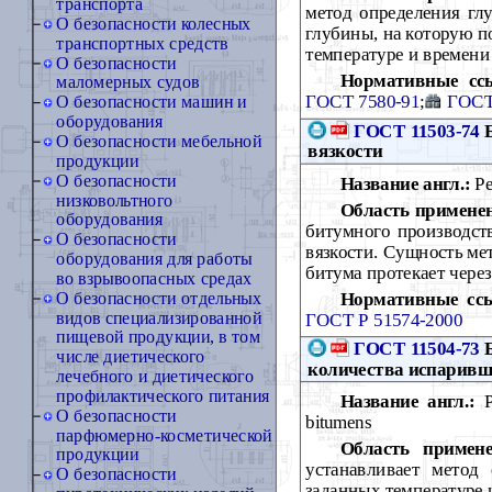
транспорта
метод определения гл
О безопасности колесных
глубины, на которую п
транспортных средств
температуре и времени
О безопасности
Нормативные сс
маломерных судов
ГОСТ 7580-91
;
ГОСТ
О безопасности машин и
оборудования
ГОСТ 11503-74
Б
О безопасности мебельной
вязкости
продукции
О безопасности
Название англ.:
Pe
низковольтного
Область примене
оборудования
битумного производст
О безопасности
вязкости. Сущность ме
оборудования для работы
битума протекает чере
во взрывоопасных средах
Нормативные сс
О безопасности отдельных
видов специализированной
ГОСТ Р 51574-2000
пищевой продукции, в том
ГОСТ 11504-73
Б
числе диетического
количества испаривш
лечебного и диетического
профилактического питания
Название англ.:
Pe
О безопасности
bitumens
парфюмерно-косметической
Область примене
продукции
устанавливает метод
О безопасности
заданных температуре 