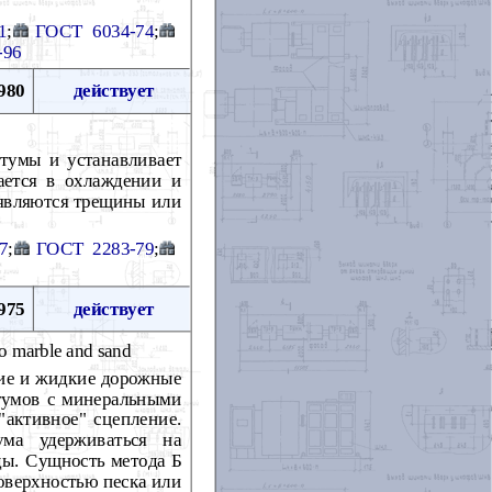
1
;
ГОСТ 6034-74
;
-96
980
действует
тумы и устанавливает
ается в охлаждении и
оявляются трещины или
7
;
ГОСТ 2283-79
;
975
действует
to marble and sand
кие и жидкие дорожные
тумов с минеральными
"активное" сцепление.
ума удерживаться на
ды. Сущность метода Б
поверхностью песка или