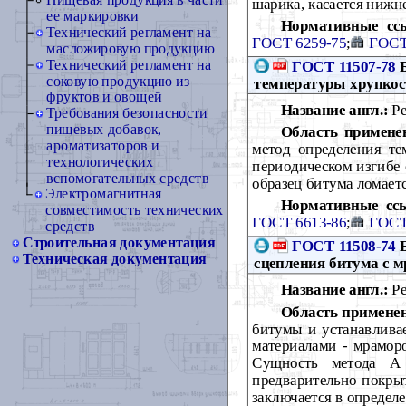
Пищевая продукция в части
шарика, касается нижн
ее маркировки
Нормативные сс
Технический регламент на
ГОСТ 6259-75
;
ГОСТ
масложировую продукцию
Технический регламент на
ГОСТ 11507-78
Б
соковую продукцию из
температуры хрупкос
фруктов и овощей
Название англ.:
Pe
Требования безопасности
пищевых добавок,
Область примене
ароматизаторов и
метод определения те
технологических
периодическом изгибе 
вспомогательных средств
образец битума ломает
Электромагнитная
Нормативные сс
совместимость технических
ГОСТ 6613-86
;
ГОСТ
средств
Строительная документация
ГОСТ 11508-74
Б
Техническая документация
сцепления битума с 
Название англ.:
Pe
Область примене
битумы и устанавлива
материалами - мраморо
Сущность метода А 
предварительно покры
заключается в определ