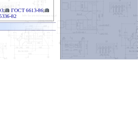
03
;
ГОСТ 6613-86
;
5336-82