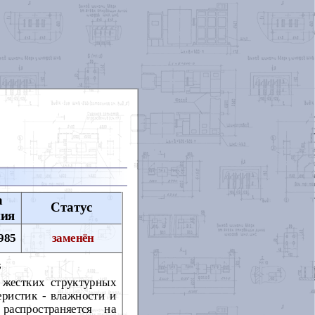
а
Статус
ния
985
заменён
s
 жестких структурных
еристик - влажности и
распространяется на