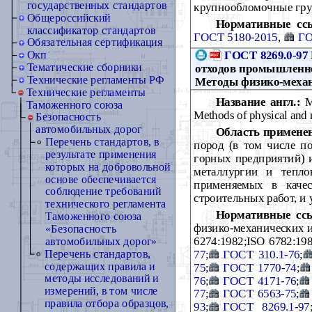
государственных стандартов
крупнообломочные гр
Общероссийский
Нормативные сс
классификатор стандартов
ГОСТ 5180-2015
,
ГО
Обязательная сертификация
ГОСТ 8269.0-97
Окп
Тематические сборники
отходов промышленно
Технические регламенты РФ
Методы физико-меха
Технические регламенты
Название англ.:
Ma
Таможенного союза
Methods of physical and 
Безопасность
автомобильных дорог
Область примене
Перечень стандартов, в
пород (в том числе 
результате применения
горных предприятий) 
которых на добровольной
металлургии и тепло
основе обеспечивается
применяемых в качес
соблюдение требований
строительных работ, и
технического регламента
Нормативные сс
Таможенного союза
физико-механических 
«Безопасность
6274:1982;ISO 6782:198
автомобильных дорог»
77
;
ГОСТ 310.1-76
;
Перечень стандартов,
содержащих правила и
75
;
ГОСТ 1770-74
;
методы исследований и
76
;
ГОСТ 4171-76
;
измерений, в том числе
77
;
ГОСТ 6563-75
;
правила отбора образцов,
93
;
ГОСТ 8269.1-97