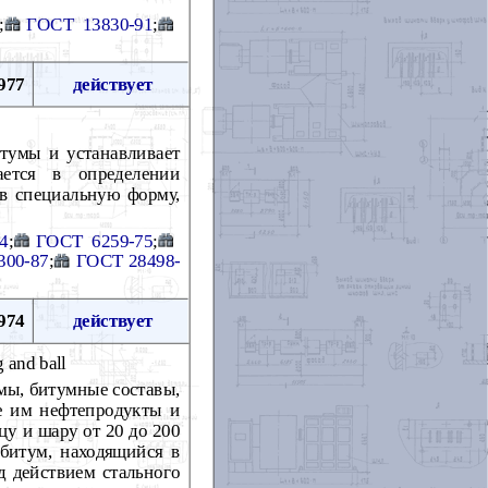
;
ГОСТ 13830-91
;
977
действует
тумы и устанавливает
ается в определении
 в специальную форму,
4
;
ГОСТ 6259-75
;
300-87
;
ГОСТ 28498-
974
действует
g and ball
мы, битумные составы,
ые им нефтепродукты и
цу и шару от 20 до 200
 битум, находящийся в
д действием стального