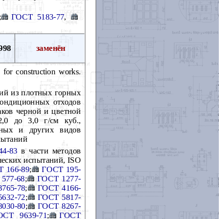
;
ГОСТ 5183-77
,
998
заменён
 for construction works.
вий из плотных горных
ондиционных отходов
аков черной и цветной
,0 до 3,0 г/см куб.,
жных и других видов
пытаний
44-83
в части методов
ческих испытаний, ISO
 166-89
;
ГОСТ 195-
577-68
;
ГОСТ 1277-
765-78
;
ГОСТ 4166-
632-72
;
ГОСТ 5817-
030-80
;
ГОСТ 8267-
ОСТ 9639-71
;
ГОСТ