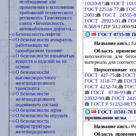
необходимые для
10110-87
;
ГОСТ 1019
применения и исполнения
ГОСТ 22524-77
;
ГОС
требований технического
2001
;
ГОСТ 24555-8
регламента Таможенного
ГОСТ 28923-91
;
ГО
союза «Безопасность
8.568-97
;ПР 50.2.006-9
автомобильных дорог»и...
ГОСТ 8735-88
Пе
Безопасность лифтов
О безопасности аппаратов,
Название англ.:
Sa
работающих на
Область примене
газообразном топливе
О безопасности взрывчатых
заполнителя для бет
веществ и изделий на их
материала для соответ
основе
Нормативные сс
О безопасности
ГОСТ 427-75
;
ГОСТ
высокоскоростного
ГОСТ 3118-77
;
ГОСТ
железнодорожного
ГОСТ 4232-74
;
ГОСТ
транспорта
ГОСТ 8736-93
;
Г
О безопасности
23932-90
;
ГОСТ 2410
железнодорожного
ГОСТ Р 51232-98
;ТУ
подвижного состава
О безопасности зерна
ГОСТ 11501-78
Б
О безопасности игрушек
проникания иглы
О безопасности
Название англ.:
Pe
инфраструктуры
железнодорожного
Область примене