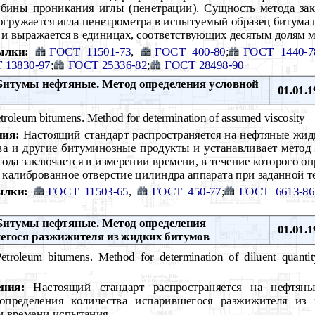
убины проникания иглы (пенетрации). Сущность метода за
огружается игла пенетрометра в испытуемый образец битума 
 и выражается в единицах, соответствующих десятым долям м
ылки:
ГОСТ 11501-73
,
ГОСТ 400-80
;
ГОСТ 1440-7
 13830-97
;
ГОСТ 25336-82
;
ГОСТ 28498-90
итумы нефтяные. Метод определения условной
01.01.1
troleum bitumens. Method for determination of assumed viscosity
ния:
Настоящий стандарт распространяется на нефтяные жид
ва и другие битуминозные продукты и устанавливает метод
тода заключается в измерении времени, в течение которого о
з калиброванное отверстие цилиндра аппарата при заданной т
ылки:
ГОСТ 11503-65
,
ГОСТ 450-77
;
ГОСТ 6613-86
итумы нефтяные. Метод определения
01.01.1
егося разжижителя из жидких битумов
troleum bitumens. Method for determination of diluent quantit
ния:
Настоящий стандарт распространяется на нефтян
 определения количества испарившегося разжижителя из
и времени испытания