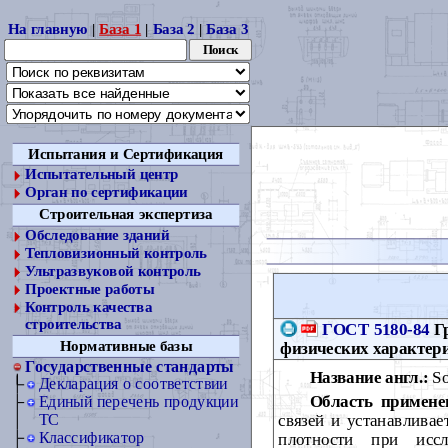
На главную
|
База 1
|
База 2
|
База 3
Испытания и Сертификация
Испытательный центр
Орган по сертификации
Строительная экспертиза
Обследование зданий
Тепловизионный контроль
Ультразвуковой контроль
Проектные работы
Контроль качества
строительства
ГОСТ 5180-84
Гр
Нормативные базы
физических характер
Государственные стандарты
Название англ.:
So
Декларация о соответствии
Область примене
Единый перечень продукции
связей и устанавливае
ТС
Классификатор
плотности при иссл