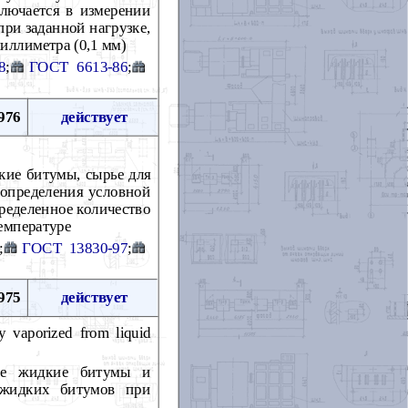
ключается в измерении
при заданной нагрузке,
иллиметра (0,1 мм)
8
;
ГОСТ 6613-86
;
976
действует
кие битумы, сырье для
 определения условной
пределенное количество
емпературе
;
ГОСТ 13830-97
;
975
действует
y vaporized from liquid
ые жидкие битумы и
 жидких битумов при