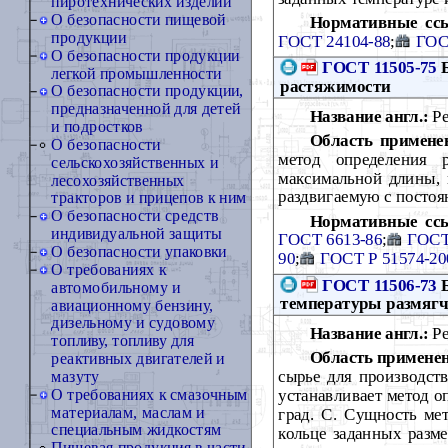
пиротехнических изделий
О безопасности пищевой
Нормативные сс
продукции
ГОСТ 24104-88
;
ГОС
О безопасности продукции
ГОСТ 11505-75
Б
легкой промышленности
растяжимости
О безопасности продукции,
предназначенной для детей
Название англ.:
Pe
и подростков
Область примене
О безопасности
метод определения р
сельскохозяйственных и
максимальной длины, 
лесохозяйственных
раздвигаемую с постоя
тракторов и прицепов к ним
О безопасности средств
Нормативные сс
индивидуальной защиты
ГОСТ 6613-86
;
ГОСТ
О безопасности упаковки
90
;
ГОСТ Р 51574-20
О требованиях к
ГОСТ 11506-73
Б
автомобильному и
температуры размягч
авиационному бензину,
дизельному и судовому
Название англ.:
Pe
топливу, топливу для
Область примене
реактивных двигателей и
сырье для производст
мазуту
устанавливает метод о
О требованиях к смазочным
материалам, маслам и
град. С. Сущность ме
специальным жидкостям
кольце заданных разме