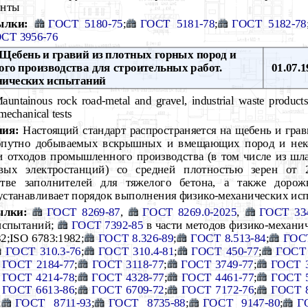
унты
ылки:
ГОСТ 5180-75
;
ГОСТ 5181-78
;
ГОСТ 5182-78
СТ 3956-76
Щебень и гравий из плотных горных пород и
го производства для строительных работ.
01.07.1
нических испытаний
untainous rock road-metal and gravel, industrial waste products
mechanical tests
ния:
Настоящий стандарт распространяется на щебень и гра
попутно добываемых вскрышных и вмещающих пород и нек
и отходов промышленного производства (в том числе из шл
вых электростанций) со средней плотностью зерен от 2
тве заполнителей для тяжелого бетона, а также доро
 устанавливает порядок выполнения физико-механических ис
ылки:
ГОСТ 8269-87
,
ГОСТ 8269.0-2025
,
ГОСТ 33
испытаний;
ГОСТ 7392-85
в части методов физико-механи
2;ISO 6783:1982;
ГОСТ 8.326-89
;
ГОСТ 8.513-84
;
ГОСТ
ГОСТ 310.3-76
;
ГОСТ 310.4-81
;
ГОСТ 450-77
;
ГОСТ 
ГОСТ 2184-77
;
ГОСТ 3118-77
;
ГОСТ 3749-77
;
ГОСТ 3
ГОСТ 4214-78
;
ГОСТ 4328-77
;
ГОСТ 4461-77
;
ГОСТ 5
ГОСТ 6613-86
;
ГОСТ 6709-72
;
ГОСТ 7172-76
;
ГОСТ 8
;
ГОСТ 8711-93
;
ГОСТ 8735-88
;
ГОСТ 9147-80
;
Г