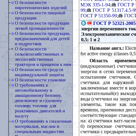
О безопасности
МЭК 335-1-94
;
ГОСТ Р 
пиротехнических изделий
99
;
ГОСТ Р 51317.4.5-9
О безопасности пищевой
ГОСТ Р 51350-99
;
ГОСТ
продукции
ГОСТ Р 52321-2005
О безопасности продукции
легкой промышленности
энергии переменного ток
О безопасности продукции,
Электромеханические сч
предназначенной для детей
0,5; 1 и 2
и подростков
Название англ.:
Electr
О безопасности
for active energy (classes 0,5
сельскохозяйственных и
лесохозяйственных
Область применен
тракторов и прицепов к ним
(индукционные) счетчики 
О безопасности средств
энергии в сетях переменн
индивидуальной защиты
испытаниям счетчиков. 
О безопасности упаковки
счетчики для наружной 
О требованиях к
заключенные вместе в кор
автомобильному и
испытательный(е) выход(
авиационному бензину,
вида (счетчики на энерги
дизельному и судовому
элементы, такие как по
топливу, топливу для
времени, приемники диста
реактивных двигателей и
соответствующие стандар
мазуту
на: а) счетчики ватт-час
О требованиях к смазочным
б) переносные счетчики;
материалам, маслам и
счетчики с предварительн
специальным жидкостям