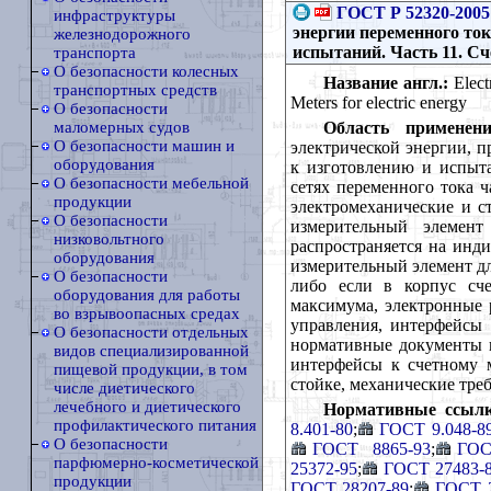
ГОСТ Р 52320-2005
инфраструктуры
энергии переменного то
железнодорожного
испытаний. Часть 11. С
транспорта
О безопасности колесных
Название англ.:
Electr
транспортных средств
Meters for electric energy
О безопасности
Область применени
маломерных судов
О безопасности машин и
электрической энергии, п
оборудования
к изготовлению и испыта
О безопасности мебельной
сетях переменного тока ч
продукции
электромеханические и с
О безопасности
измерительный элемент
низковольтного
распространяется на инд
оборудования
измерительный элемент дл
О безопасности
либо если в корпус сче
оборудования для работы
максимума, электронные 
во взрывоопасных средах
управления, интерфейсы 
О безопасности отдельных
нормативные документы на
видов специализированной
интерфейсы к счетному м
пищевой продукции, в том
стойке, механические тре
числе диетического
лечебного и диетического
Нормативные ссылк
профилактического питания
8.401-80
;
ГОСТ 9.048-8
О безопасности
ГОСТ 8865-93
;
ГОС
парфюмерно-косметической
25372-95
;
ГОСТ 27483-
продукции
ГОСТ 28207-89
;
ГОСТ 2