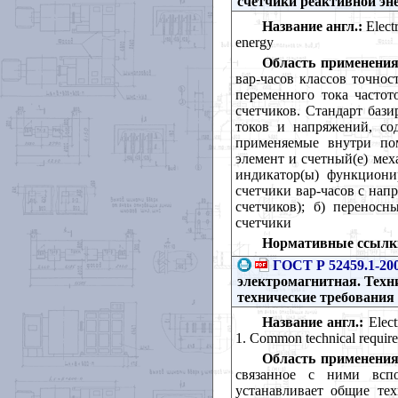
счетчики реактивной эн
Название англ.:
Electr
energy
Область применения
вар-часов классов точнос
переменного тока частот
счетчиков. Стандарт баз
токов и напряжений, сод
применяемые внутри по
элемент и счетный(е) мех
индикатор(ы) функционир
счетчики вар-часов с на
счетчиков); б) переносн
счетчики
Нормативные ссылк
ГОСТ Р 52459.1-20
электромагнитная. Техни
технические требования
Название англ.:
Еlect
1. Common technical require
Область применения
связанное с ними вспо
устанавливает общие те