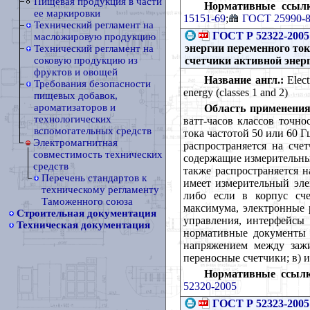
Пищевая продукция в части
Нормативные ссылк
ее маркировки
15151-69
;
ГОСТ 25990-
Технический регламент на
ГОСТ Р 52322-2005
масложировую продукцию
энергии переменного ток
Технический регламент на
счетчики активной энерг
соковую продукцию из
фруктов и овощей
Название англ.:
Electr
Требования безопасности
energy (classes 1 and 2)
пищевых добавок,
ароматизаторов и
Область применения
технологических
ватт-часов классов точно
вспомогательных средств
тока частотой 50 или 60 
Электромагнитная
распространяется на сче
совместимость технических
содержащие измерительный
средств
также распространяется 
Перечень стандартов к
имеет измерительный эле
техническому регламенту
либо если в корпус сче
Таможенного союза
максимума, электронные 
Строительная документация
управления, интерфейсы 
Техническая документация
нормативные документы н
напряжением между зажи
переносные счетчики; в) 
Нормативные ссылк
52320-2005
ГОСТ Р 52323-2005