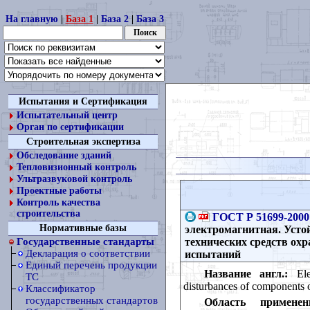
На главную
|
База 1
|
База 2
|
База 3
Испытания и Сертификация
Испытательный центр
Орган по сертификации
Строительная экспертиза
Обследование зданий
Тепловизионный контроль
Ультразвуковой контроль
Проектные работы
Контроль качества
строительства
ГОСТ Р 51699-2000
Нормативные базы
электромагнитная. Усто
технических средств ох
Государственные стандарты
Декларация о соответствии
испытаний
Единый перечень продукции
Название англ.:
Elec
ТС
disturbances of components o
Классификатор
государственных стандартов
Область применен