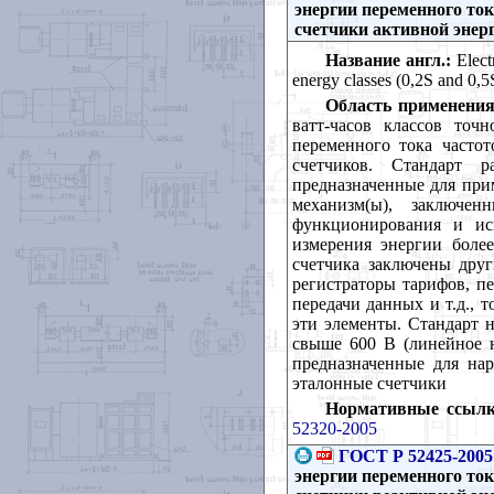
энергии переменного ток
счетчики активной энерг
Название англ.:
Electr
energy classes (0,2S and 0,5
Область применения
ватт-часов классов точ
переменного тока часто
счетчиков. Стандарт р
предназначенные для при
механизм(ы), заключе
функционирования и исп
измерения энергии боле
счетчика заключены друг
регистраторы тарифов, п
передачи данных и т.д.,
эти элементы. Стандарт н
свыше 600 В (линейное н
предназначенные для нар
эталонные счетчики
Нормативные ссылк
52320-2005
ГОСТ Р 52425-2005
энергии переменного ток