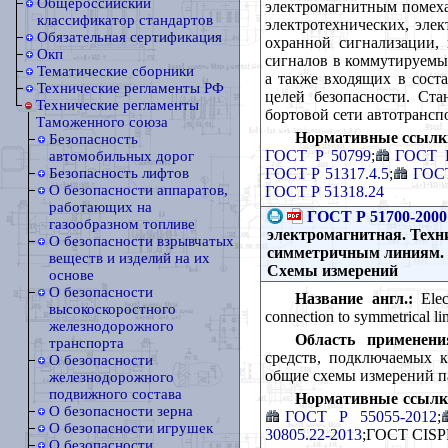
Общероссийский
электромагнитным помеха
классификатор стандартов
электротехнических, эле
Обязательная сертификация
охранной сигнализации, 
Окп
сигналов в коммутируемы
Тематические сборники
а также входящих в сост
Технические регламенты РФ
целей безопасности. Ста
Технические регламенты
бортовой сети автотрансп
Таможенного союза
Нормативные ссылк
Безопасность
ГОСТ Р 50799
;
ГОСТ Р
автомобильных дорог
ГОСТ Р 51317.4.5
;
ГОСТ
Безопасность лифтов
О безопасности аппаратов,
ГОСТ Р 51318.24
работающих на
ГОСТ Р 51700-2000
газообразном топливе
электромагнитная. Техн
О безопасности взрывчатых
симметричным линиям. 
веществ и изделий на их
Схемы измерений
основе
О безопасности
Название англ.:
Elecr
высокоскоростного
connection to symmetrical li
железнодорожного
Область применени
транспорта
средств, подключаемых 
О безопасности
общие схемы измерений п
железнодорожного
подвижного состава
Нормативные ссылк
О безопасности зерна
ГОСТ Р 55055-2012
;
О безопасности игрушек
30805.22-2013
;ГОСТ CISP
О безопасности