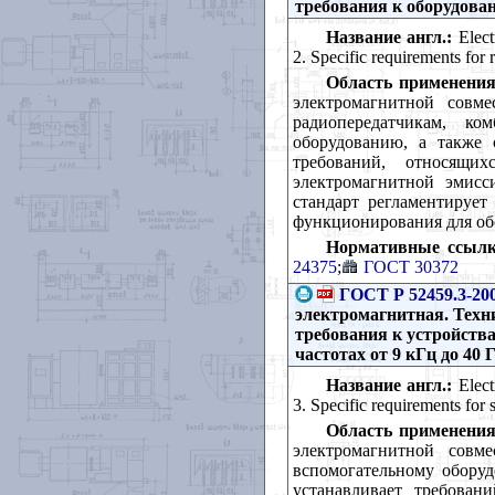
требования к оборудова
Название англ.:
Еlect
2. Specific requirements for
Область применения
электромагнитной совм
радиопередатчикам, к
оборудованию, а также 
требований, относящи
электромагнитной эмисс
стандарт регламентирует
функционирования для об
Нормативные ссылк
24375
;
ГОСТ 30372
ГОСТ Р 52459.3-20
электромагнитная. Техни
требования к устройств
частотах от 9 кГц до 40 
Название англ.:
Еlect
3. Specific requirements for
Область применения
электромагнитной совм
вспомогательному оборуд
устанавливает требован