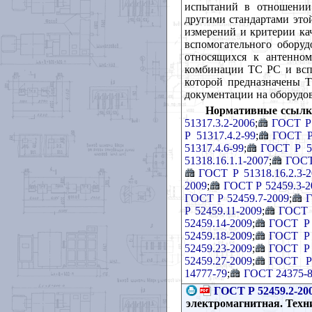
испытаний в отношении 
другими стандартами это
измерений и критерии ка
вспомогательного оборуд
относящихся к антенно
комбинации ТС РС и вспо
которой предназначены Т
документации на оборудо
Нормативные ссылк
51317.3.2-2006
;
ГОСТ Р 
Р 51317.4.2-99
;
ГОСТ Р 
51317.4.6-99
;
ГОСТ Р 51
51318.16.1.1-2007
;
ГОСТ
ГОСТ Р 51318.16.2.3-2
2009
;
ГОСТ Р 52459.3-2
ГОСТ Р 52459.7-2009
;
Г
Р 52459.11-2009
;
ГОСТ 
52459.14-2009
;
ГОСТ Р 
52459.18-2009
;
ГОСТ Р 
52459.23-2009
;
ГОСТ Р 
52459.27-2009
;
ГОСТ Р 
14777-79
;
ГОСТ 24375-
ГОСТ Р 52459.2-20
электромагнитная. Техни