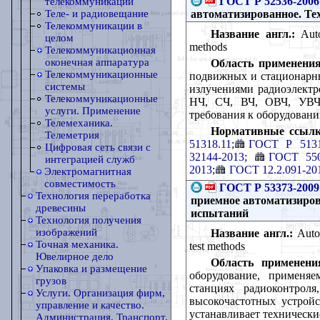
ГОСТ Р 52536-2006
телекоммуникаций
автоматизированное. Те
Теле- и радиовещание
Телекоммуникации в
Название англ.:
Autom
целом
methods
Телекоммуникационная
оконечная аппаратура
Область применения
Телекоммуникационные
подвижных и стационарны
системы
излучениями радиоэлектр
Телекоммуникационные
НЧ, СЧ, ВЧ, ОВЧ, УВЧ,
услуги. Применение
требования к оборудован
Телемеханика.
Нормативные ссылк
Телеметрия
51318.11
;
ГОСТ Р 513
Цифровая сеть связи с
32144-2013
;
ГОСТ 550
интеграцией служб
2013
;
ГОСТ 12.2.091-20
Электромагнитная
совместимость
ГОСТ Р 53373-2009
Технология переработка
приемное автоматизиров
древесины
испытаний
Технология получения
изображений
Название англ.:
Autom
Точная механика.
test methods
Ювелирное дело
Область применени
Упаковка и размещение
оборудование, применя
грузов
станциях радиоконтрол
Услуги. Организация фирм,
высокочастотных устрой
управление и качество.
устанавливает техническ
Администрация. Транспорт.