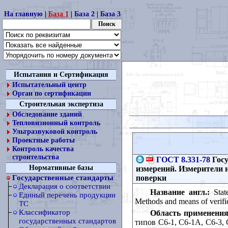
На главную
|
База 1
|
База 2
|
База 3
Испытания и Сертификация
Испытательный центр
Орган по сертификации
Строительная экспертиза
Обследование зданий
Тепловизионный контроль
Ультразвуковой контроль
Проектные работы
Контроль качества
строительства
ГОСТ 8.331-78
Госу
Нормативные базы
измерений. Измерители 
поверки
Государственные стандарты
Декларация о соответствии
Название англ.:
State
Единый перечень продукции
Methods and means of verifi
ТС
Классификатор
Область применения
государственных стандартов
типов С6-1, С6-1А, С6-3,