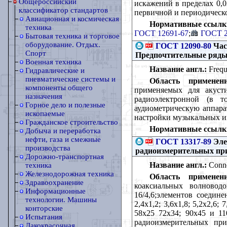
Общероссийский
искажений в пределах 0,0
классификатор стандартов
первичной и периодическ
Авиационная и космическая
Нормативные ссылк
техника
ГОСТ 12691-67
;
ГОСТ 2
Бытовая техника и торговое
оборудование. Отдых.
ГОСТ 12090-80
Час
Спорт
Предпочтительные ряд
Военная техника
Название англ.:
Freque
Гидравлические и
пневматические системы и
Область применени
компоненты общего
применяемых для акуст
назначения
радиоэлектронной (в т
Горное дело и полезные
аудиометрическую аппара
ископаемые
настройки музыкальных и
Гражданское строительство
Нормативные ссылк
Добыча и переработка
нефти, газа и смежные
ГОСТ 13317-89
Эле
производства
радиоизмерительных пр
Дорожно-транспортная
Название англ.:
Conne
техника
Железнодорожная техника
Область применени
Здравоохранение
коаксиальных волноводо
Информационные
16/4,6;элементов соедине
технологии. Машины
2,4х1,2; 3,6х1,8; 5,2х2,6; 
конторские
58х25 72х34; 90х45 и 1
Испытания
радиоизмерительных при
Лакокрасочная