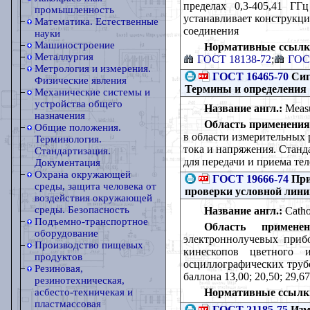
пределах 0,3-405,41 ГГ
промышленность
устанавливает конструкци
Математика. Естественные
соединения
науки
Машиностроение
Нормативные ссылк
Металлургия
ГОСТ 18138-72
;
ГОС
Метрология и измерения.
ГОСТ 16465-70
Сиг
Физические явления
Термины и определения
Механические системы и
устройства общего
Название англ.:
Measur
назначения
Область применения
Общие положения.
в области измерительных
Терминология.
тока и напряжения. Станд
Стандартизация.
для передачи и приема те
Документация
Охрана окружающей
ГОСТ 19666-74
При
среды, защита человека от
проверки условной лини
воздействия окружающей
среды. Безопасность
Название англ.:
Cathod
Подъемно-транспортное
Область применен
оборудование
электроннолучевых приб
Производство пищевых
кинескопов цветного 
продуктов
осциллографических труб
Резиновая,
баллона 13,00; 20,50; 29,6
резинотехническая,
Нормативные ссылк
асбесто-техничекая и
пластмассовая
ГОСТ 21185-75
Изм