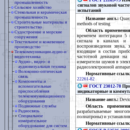
промышленность
сигналов звуковой част
Сельское хозяйство
испытаний
Стекольная и керамическая
промышленность
Название англ.:
Quasyp
Строительные материалы и
methods of testing
строительство
Область применения
Судостроение и морские
временем интеграции 5 
сооружения
сигнала в каналах и т
Текстильное и кожевенное
воспроизведения звука, 
производство
входящие в состав приб
Телекоммуникации.аудио-и
частотной девиации на 
видеотехника
измерители шумов в элект
Аудио-, видео- и
аудиовизуальная техника
радиоэлектронной аппара
Волоконно-оптическая
Нормативные ссылк
связь
22261-82
Компоненты и
ГОСТ 23012-78
При
вспомогательные
индикаторные и коммут
приспособления
телекоммуникационного
Название англ.:
Device
оборудования
Область применени
Подвижные службы
Радиосвязь
разрабатываемые многоп
Специальное
полиатроны) и устанавлив
измерительное
Нормативные ссылк
оборудование для систем