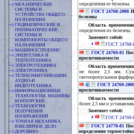
определения ее белизны.
МЕХАНИЧЕСКИЕ
СИСТЕМЫ И
ГОСТ 24768-2000
И
УСТРОЙСТВА ОБЩЕГО
белизны
НАЗНАЧЕНИЯ
ГИДРАВЛИЧЕСКИЕ И
Область применения
ПНЕВМАТИЧЕСКИЕ
определения их белизны.
СИСТЕМЫ И
Заменяет собой:
КОМПОНЕНТЫ ОБЩЕГО
ГОСТ 24768-8
НАЗНАЧЕНИЯ
МАШИНОСТРОЕНИЕ
ГОСТ 24769-81
Пос
ЭНЕРГЕТИКА И
просвечиваемости
ТЕПЛОТЕХНИКА
ЭЛЕКТРОТЕХНИКА
Область применения
ЭЛЕКТРОНИКА
не более 2,5 мм. Сущн
ТЕЛЕКОММУНИКАЦИИ.
светопропускания фарфора
АУДИО-И
ГОСТ 24769-200
ВИДЕОТЕХНИКА
просвечиваемости
ИНФОРМАЦИОННЫЕ
ТЕХНОЛОГИИ. МАШИНЫ
Область применения
КОНТОРСКИЕ
более 2,5 мм и устанавли
ТЕХНОЛОГИЯ
Заменяет собой:
ПОЛУЧЕНИЯ
ИЗОБРАЖЕНИЙ
ГОСТ 24769-8
ТОЧНАЯ МЕХАНИКА.
ГОСТ 24770-81
Пос
ЮВЕЛИРНОЕ ДЕЛО
определения термостойк
ДОРОЖНО-