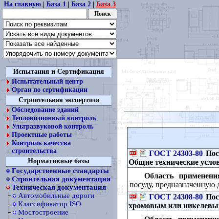
На главную
|
База 1
|
База 2
|
База 3
Испытания и Сертификация
Испытательный центр
Орган по сертификации
Строительная экспертиза
Обследование зданий
Тепловизионный контроль
Ультразвуковой контроль
Проектные работы
Контроль качества
строительства
ГОСТ 24303-80
Пос
Нормативные базы
Общие технические усло
Государственные стандарты
Область применени
Строительная документация
посуду, предназначенную 
Техническая документация
Автомобильные дороги
ГОСТ 24308-80
Посу
Классификатор ISO
хромовым или никелевым
Мостостроение