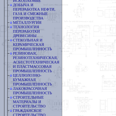
ИСКОПАЕМЫЕ
ДОБЫЧА И
ПЕРЕРАБОТКА НЕФТИ,
ГАЗА И СМЕЖНЫЕ
ПРОИЗВОДСТВА
МЕТАЛЛУРГИЯ
ТЕХНОЛОГИЯ
ПЕРЕРАБОТКИ
ДРЕВЕСИНЫ
СТЕКОЛЬНАЯ И
КЕРАМИЧЕСКАЯ
ПРОМЫШЛЕННОСТЬ
РЕЗИНОВАЯ,
РЕЗИНОТЕХНИЧЕСКАЯ,
АСБЕСТОТЕХНИЧЕСКАЯ
И ПЛАСТМАССОВАЯ
ПРОМЫШЛЕННОСТЬ
ЦЕЛЛЮЛОЗНО-
БУМАЖНАЯ
ПРОМЫШЛЕННОСТЬ
ЛАКОКРАСОЧНАЯ
ПРОМЫШЛЕННОСТЬ
СТРОИТЕЛЬНЫЕ
МАТЕРИАЛЫ И
СТРОИТЕЛЬСТВО
ГРАЖДАНСКОЕ
СТРОИТЕЛЬСТВО