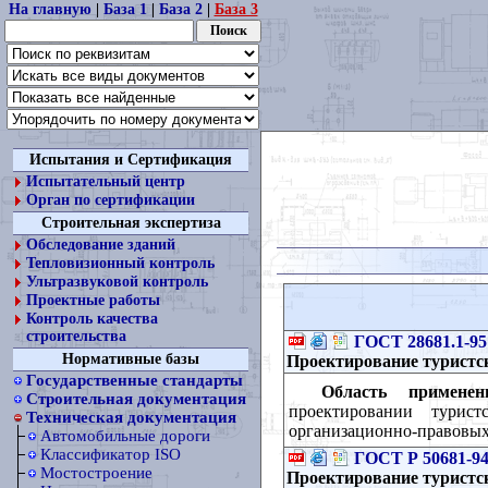
На главную
|
База 1
|
База 2
|
База 3
Испытания и Сертификация
Испытательный центр
Орган по сертификации
Строительная экспертиза
Обследование зданий
Тепловизионный контроль
Ультразвуковой контроль
Проектные работы
Контроль качества
строительства
ГОСТ 28681.1-95
Нормативные базы
Проектирование туристс
Государственные стандарты
Область применен
Строительная документация
проектировании турис
Техническая документация
организационно-правовых
Автомобильные дороги
Классификатор ISO
ГОСТ Р 50681-9
Мостостроение
Проектирование туристс