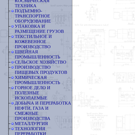
КОСМИЧЕСКАЯ
ТЕХНИКА
ПОДЪЕМНО-
ТРАНСПОРТНОЕ
ОБОРУДОВАНИЕ
УПАКОВКА И
РАЗМЕЩЕНИЕ ГРУЗОВ
ТЕКСТИЛЬНОЕ И
КОЖЕВЕННОЕ
ПРОИЗВОДСТВО
ШВЕЙНАЯ
ПРОМЫШЛЕННОСТЬ
СЕЛЬСКОЕ ХОЗЯЙСТВО
ПРОИЗВОДСТВО
ПИЩЕВЫХ ПРОДУКТОВ
ХИМИЧЕСКАЯ
ПРОМЫШЛЕННОСТЬ
ГОРНОЕ ДЕЛО И
ПОЛЕЗНЫЕ
ИСКОПАЕМЫЕ
ДОБЫЧА И ПЕРЕРАБОТКА
НЕФТИ, ГАЗА И
СМЕЖНЫЕ
ПРОИЗВОДСТВА
МЕТАЛЛУРГИЯ
ТЕХНОЛОГИЯ
ПЕРЕРАБОТКИ