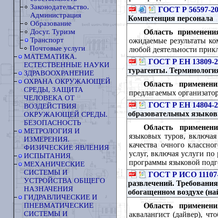
Законодательство.
ГОСТ Р 56597-2
Администрация
Компетенция персонала
Образование
Область применени
Досуг. Туризм
Транспорт
ожидаемые результаты ко
Почтовые услуги
любой деятельности прик
МАТЕМАТИКА.
ГОСТ Р ЕН 13809-2
ЕСТЕСТВЕННЫЕ НАУКИ
турагенты. Терминологи
ЗДРАВООХРАНЕНИЕ
ОХРАНА ОКРУЖАЮЩЕЙ
Область применени
СРЕДЫ, ЗАЩИТА
предлагаемых организато
ЧЕЛОВЕКА ОТ
ГОСТ Р ЕН 14804-2
ВОЗДЕЙСТВИЯ
образовательных языков
ОКРУЖАЮЩЕЙ СРЕДЫ.
БЕЗОПАСНОСТЬ
Область применени
МЕТРОЛОГИЯ И
языковых туров, включая
ИЗМЕРЕНИЯ.
качества очного классно
ФИЗИЧЕСКИЕ ЯВЛЕНИЯ
услуг, включая услуги по
ИСПЫТАНИЯ
программы языковой подг
МЕХАНИЧЕСКИЕ
СИСТЕМЫ И
ГОСТ Р ИСО 11107
УСТРОЙСТВА ОБЩЕГО
развлечений. Требовани
НАЗНАЧЕНИЯ
обогащенном воздухе (на
ГИДРАВЛИЧЕСКИЕ И
Область применени
ПНЕВМАТИЧЕСКИЕ
СИСТЕМЫ И
аквалангист (дайвер), чт