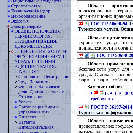
Национальные стандарты
Область применен
Строительство
проектировании турис
Технический надзор
организационно-правовых
Ценообразование
Экология
ГОСТ Р 50690-94
Ту
Электроэнергия
Туристские услуги. Общи
ОБЩИЕ ПОЛОЖЕНИЯ.
ТЕРМИНОЛОГИЯ.
Область применения
СТАНДАРТИЗАЦИЯ.
туристских услуг, ока
ДОКУМЕНТАЦИЯ
принадлежности и органи
СОЦИОЛОГИЯ. УСЛУГИ.
ГОСТ Р 50690-2
ОРГАНИЗАЦИЯ ФИРМ И
УПРАВЛЕНИЕ ИМИ.
Область применения
АДМИНИСТРАЦИЯ.
безопасности услуг для
ТРАНСПОРТ
среды. Стандарт распро
Социология. Демография
формы и формы собственн
Труд. Занятость
Заменяет собой:
Финансы. Банковское
дело. Денежные системы.
ГОСТ Р 50690
Страхование
требования»
Услуги
ГОСТ Р 56197-2014
Организация фирм и
управление ими
Туристская информация 
Качество
Область применени
Патенты.
предоставляемых государ
Интеллектуальная
размера для того, чтобы 
собственность