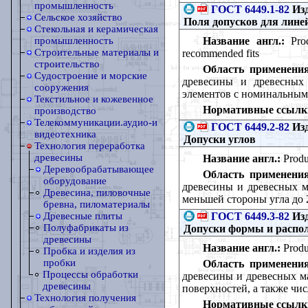
промышленность
ГОСТ 6449.1-82
Изд
Сельское хозяйство
Поля допусков для лине
Стекольная и керамическая
Название англ.:
Prod
промышленность
Строительные материалы и
recommended fits
строительство
Область применения
Судостроение и морские
древесины и древесных 
сооружения
элементов с номинальным
Текстильное и кожевенное
Нормативные ссылк
производство
Телекоммуникации.аудио-и
ГОСТ 6449.2-82
Изд
видеотехника
Допуски углов
Технология переработка
древесины
Название англ.:
Produ
Деревообрабатывающее
Область применения
оборудование
древесины и древесных м
Древесина, пиловочные
меньшей стороны угла до 
бревна, пиломатериалы
ГОСТ 6449.3-82
Изд
Древесные плиты
Полуфабрикаты из
Допуски формы и распо
древесины
Название англ.:
Produc
Пробка и изделия из
пробки
Область применения
Процессы обработки
древесины и древесных м
древесины
поверхностей, а также чи
Технология получения
Нормативные ссылк