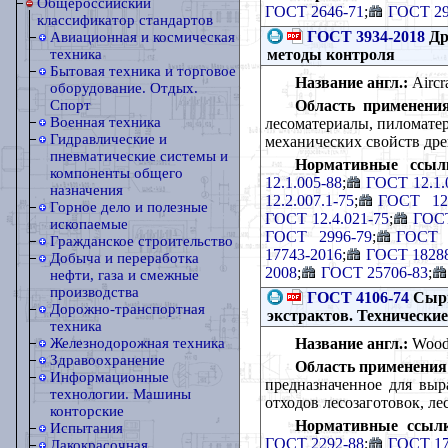
Общероссийский
ГОСТ 2646-71
;
ГОСТ 29
классификатор стандартов
ГОСТ 3934-2018
Др
Авиационная и космическая
методы контроля
техника
Бытовая техника и торговое
Название англ.:
Aircra
оборудование. Отдых.
Область применения
Спорт
Военная техника
лесоматериалы, пиломатер
Гидравлические и
механических свойств др
пневматические системы и
Нормативные ссыл
компоненты общего
12.1.005-88
;
ГОСТ 12.1.
назначения
12.2.007.1-75
;
ГОСТ 12.
Горное дело и полезные
ГОСТ 12.4.021-75
;
ГОСТ
ископаемые
ГОСТ 2996-79
;
ГОСТ 
Гражданское строительство
17743-2016
;
ГОСТ 1828
Добыча и переработка
2008
;
ГОСТ 25706-83
;
нефти, газа и смежные
производства
ГОСТ 4106-74
Сырь
Дорожно-транспортная
экстрактов. Технически
техника
Название англ.:
Wood f
Железнодорожная техника
Здравоохранение
Область применения
Информационные
предназначенное для выр
технологии. Машины
отходов лесозаготовок, л
конторские
Нормативные ссыл
Испытания
ГОСТ 2292-88
;
ГОСТ 17
Лакокрасочная