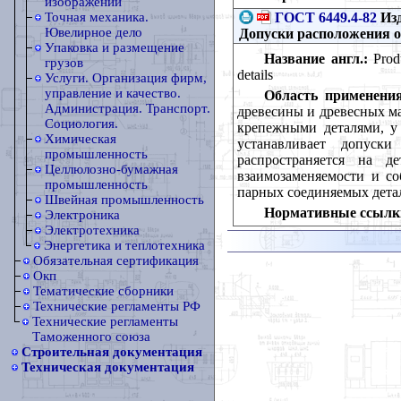
изображений
ГОСТ 6449.4-82
Изд
Точная механика.
Ювелирное дело
Допуски расположения о
Упаковка и размещение
Название англ.:
Produ
грузов
details
Услуги. Организация фирм,
управление и качество.
Область применения
Администрация. Транспорт.
древесины и древесных м
Социология.
крепежными деталями, у
Химическая
устанавливает допуск
промышленность
распространяется на 
Целлюлозно-бумажная
взаимозаменяемости и со
промышленность
парных соединяемых дета
Швейная промышленность
Нормативные ссылк
Электроника
Электротехника
Энергетика и теплотехника
Обязательная сертификация
Окп
Тематические сборники
Технические регламенты РФ
Технические регламенты
Таможенного союза
Строительная документация
Техническая документация