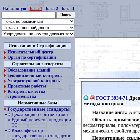
На главную
|
База 1
|
База 2
|
База 3
Испытания и Сертификация
Испытательный центр
Орган по сертификации
Строительная экспертиза
Обследование зданий
Тепловизионный контроль
Ультразвуковой контроль
Проектные работы
Контроль качества
строительства
ГОСТ 3934-71
Древ
Нормативные базы
методы контроля
Государственные стандарты
Название англ.:
Aircra
Декларация о соответствии
Область применения
Единый перечень продукции
лесоматериалы, пиломатер
ТС
Классификатор
механических свойств др
государственных стандартов
Нормативные ссылк