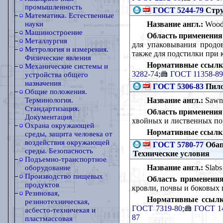
промышленность
ГОСТ 5244-79
Стру
Математика. Естественные
Название англ.:
Wood 
науки
Машиностроение
Область применения
Металлургия
для упаковывания продо
Метрология и измерения.
также для подстилки при
Физические явления
Нормативные ссылк
Механические системы и
3282-74
;
ГОСТ 11358-89
устройства общего
назначения
ГОСТ 5306-83
Пило
Общие положения.
Название англ.:
Sawn 
Терминология.
Стандартизация.
Область применения
Документация
хвойных и лиственных по
Охрана окружающей
Нормативные ссылк
среды, защита человека от
воздействия окружающей
ГОСТ 5780-77
Обап
среды. Безопасность
Технические условия
Подъемно-транспортное
Название англ.:
Slabs 
оборудование
Производство пищевых
Область применения
продуктов
кровли, почвы и боковых
Резиновая,
Нормативные ссылк
резинотехническая,
ГОСТ 7319-80
;
ГОСТ 14
асбесто-техничекая и
87
пластмассовая