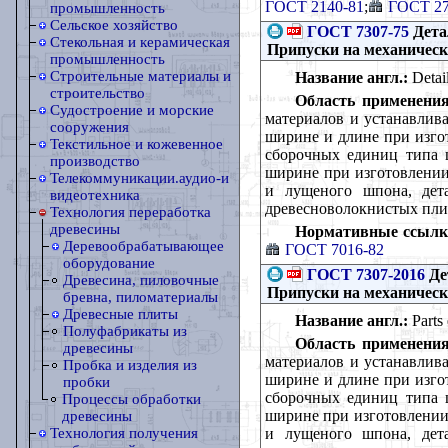
ГОСТ 2140-81
;
ГОСТ 27
промышленность
Сельское хозяйство
ГОСТ 7307-75
Дета
Стекольная и керамическая
Припуски на механическ
промышленность
Строительные материалы и
Название англ.:
Detai
строительство
Область применения
Судостроение и морские
материалов и устанавлив
сооружения
ширине и длине при изго
Текстильное и кожевенное
сборочных единиц типа щ
производство
ширине при изготовлении 
Телекоммуникации.аудио-и
и лущеного шпона, дет
видеотехника
древесноволокнистых пли
Технология переработка
древесины
Нормативные ссылк
Деревообрабатывающее
ГОСТ 7016-82
оборудование
ГОСТ 7307-2016
Де
Древесина, пиловочные
Припуски на механическ
бревна, пиломатериалы
Древесные плиты
Название англ.:
Parts
Полуфабрикаты из
Область применения
древесины
материалов и устанавлив
Пробка и изделия из
ширине и длине при изго
пробки
сборочных единиц типа щ
Процессы обработки
ширине при изготовлении 
древесины
и лущеного шпона, дета
Технология получения