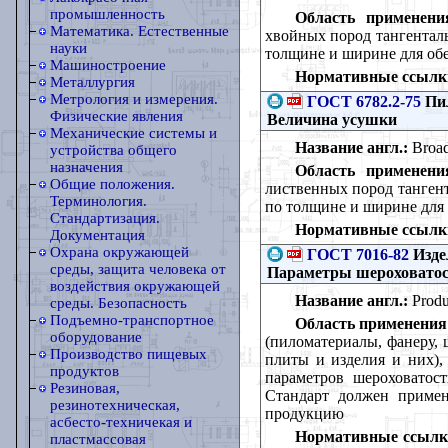
промышленность
Область применени
Математика. Естественные
хвойных пород тангентал
науки
толщине и ширине для об
Машиностроение
Нормативные ссылк
Металлургия
Метрология и измерения.
ГОСТ 6782.2-75
Пил
Физические явления
Величина усушки
Механические системы и
Название англ.:
Broad
устройства общего
назначения
Область применени
Общие положения.
лиственных пород танген
Терминология.
по толщине и ширине для
Стандартизация.
Нормативные ссылк
Документация
Охрана окружающей
ГОСТ 7016-82
Изде
среды, защита человека от
Параметры шероховатос
воздействия окружающей
Название англ.:
Produ
среды. Безопасность
Подъемно-транспортное
Область применения
оборудование
(пиломатериалы, фанеру,
Производство пищевых
плиты и изделия и них),
продуктов
параметров шероховатос
Резиновая,
Стандарт должен примен
резинотехническая,
продукцию
асбесто-техничекая и
Нормативные ссылк
пластмассовая