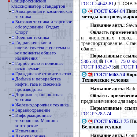
Общероссийский
ГОСТ 24642-81
;СТ СЭВ 3
классификатор стандартов
ГОСТ 6564-84
Пило
Авиационная и космическая
методы контроля, марки
техника
Бытовая техника и торговое
Название англ.:
Sawn t
оборудование. Отдых.
Область применения
Спорт
Военная техника
и лиственных пород и
Гидравлические и
транспортирование. Ста
пневматические системы и
обапол
компоненты общего
Нормативные ссылк
назначения
5306-83
;
ГОСТ 7502-98
Горное дело и полезные
ГОСТ 18321-73
;
ГОСТ 1
ископаемые
Гражданское строительство
ГОСТ 6663-74
Корь
Добыча и переработка
Технические условия
нефти, газа и смежные
Название англ.:
Bark w
производства
Дорожно-транспортная
Область применения
техника
предназначенное для выра
Железнодорожная техника
Нормативные ссыл
Здравоохранение
ГОСТ 3282-74
Информационные
технологии. Машины
ГОСТ 6782.1-75
Пил
конторские
Величина усушки
Испытания
Название англ.:
Conif
Лакокрасочная