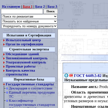
На главную
|
База 1
|
База 2
|
База 3
Испытания и Сертификация
Испытательный центр
Орган по сертификации
Строительная экспертиза
Обследование зданий
Тепловизионный контроль
Ультразвуковой контроль
Проектные работы
Контроль качества
строительства
ГОСТ 6449.5-82
Изд
Нормативные базы
Неуказанные предельные
Государственные стандарты
Название англ.:
Produc
Декларация о соответствии
Область применения
Единый перечень продукции
древесины и древесных 
ТС
Классификатор
угловых размеров и неук
государственных стандартов
Нормативные ссылк