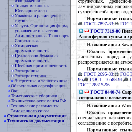
изображений
стружечных, древесно
Точная механика.
ламинированных напольны
Ювелирное дело
сухого способа производс
Упаковка и размещение
Нормативные ссылк
грузов
ГОСТ 7897-83
;
ГОСТ
Услуги. Организация фирм,
управление и качество.
ГОСТ 7319-80
Пило
Администрация. Транспорт.
Атмосферная сушка и х
Социология.
Название англ.:
Sawn t
Химическая
промышленность
Область применени
Целлюлозно-бумажная
лиственных пород и у
промышленность
распространяется на атм
Швейная промышленность
Нормативные ссылк
Электроника
ГОСТ 2695-83
;
ГОСТ
Электротехника
96
;
ГОСТ 16588-91
;
Энергетика и теплотехника
ГОСТ 28815-96
Обязательная сертификация
Окп
ГОСТ 8440-74
Сырь
Тематические сборники
специального назначения
Технические регламенты РФ
Название англ.:
Wood r
Технические регламенты
Таможенного союза
Область применени
Строительная документация
специального назначени
Техническая документация
согласованию с потребите
Нормативные ссылк