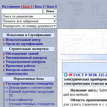
На главную
|
База 1
|
База 2
|
База 3
Испытания и Сертификация
Испытательный центр
Орган по сертификации
Строительная экспертиза
Обследование зданий
Тепловизионный контроль
Ультразвуковой контроль
Проектные работы
Контроль качества
строительства
ГОСТ Р МЭК 335-2
Нормативные базы
электрических приборов
электрическим утюгам 
Государственные стандарты
Декларация о соответствии
Название англ.:
Safety
Единый перечень продукции
and test methods
ТС
Классификатор
Область применения
государственных стандартов
для сухого глажения и с