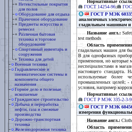
Нормативные ссылк
Нетекстильные покрытия
ГОСТ 14254-96
;
ГОСТ
для полов
ГОСТ Р МЭК 60335
Оборудование для отдыха
аналогичных электричес
Прачечное оборудование
Предметы искусства и
гладильным машинам и
ремесел
Название англ.:
Safet
Различная бытовая
test methods
техника и торговое
оборудование
Область применения
Спортивный инвентарь и
гладильных машин для бы
сооружения
В для однофазных прибор
Техника для детей
применения, но которые 
Военная техника
неспециалистами в магази
Гидравлические и
настоящего стандарта. Н
пневматические системы и
используемые более ч
компоненты общего
промышленных целей; - п
назначения
условия, например коррози
Горное дело и полезные
Нормативные ссылк
ископаемые
ГОСТ Р МЭК 335-2-3-9
Гражданское строительство
Добыча и переработка
ГОСТ Р МЭК 60456
нефти, газа и смежные
измерения функциональ
производства
Дорожно-транспортная
Название англ.:
Cloth
техника
Область применени
Железнодорожная техника