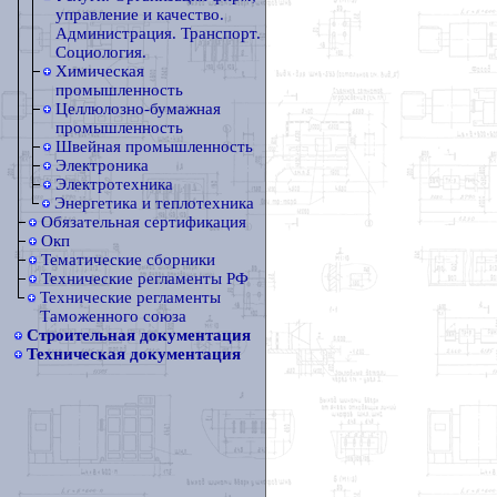
управление и качество.
Администрация. Транспорт.
Социология.
Химическая
промышленность
Целлюлозно-бумажная
промышленность
Швейная промышленность
Электроника
Электротехника
Энергетика и теплотехника
Обязательная сертификация
Окп
Тематические сборники
Технические регламенты РФ
Технические регламенты
Таможенного союза
Строительная документация
Техническая документация