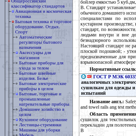
Общероссийский
бойлер емкостью 5 куб.дм
классификатор стандартов
В. Стандарт устанавливае
Авиационная и космическая
обычного домашнего испол
техника
специалистами по испол
Бытовая техника и торговое
кустарном производстве, 
оборудование. Отдых.
стандарт, по возможности
Спорт
людьми внутри и вне до
Автоматические
безнадзорного использ
регуляторы бытового
Настоящий стандарт не р
назначения
плоской подошвой; - утю
Аксессуары для
предназначенные для при
магазинов
взрывоопасной атмосфере 
Бытовые приборы для
ухода за телом
Нормативные ссылк
Бытовые швейные
ГОСТ Р МЭК 60335
изделия. Белье
аналогичных электричес
Бытовые электрические
сушилкам для одежды и 
приборы в целом
испытаний
Бытовые, торговые и
промышленные
Название англ.:
Safety
нагревательные приборы
and towel rails ang test meth
Домашнее хозяйство в
Область применения
целом
сушилок для текстильных 
Кухонное оборудование
перекладин для полотене
Лестницы-стремянки
Машины для уборки
В
Мебель