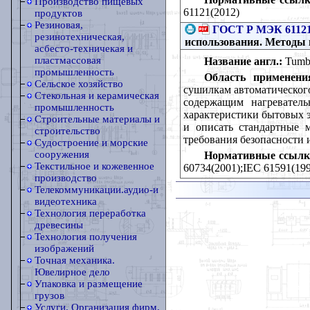
Производство пищевых
61121(2012)
продуктов
Резиновая,
ГОСТ Р МЭК 61121
резинотехническая,
использования. Методы
асбесто-техничекая и
пластмассовая
Название англ.:
Tumbl
промышленность
Область применени
Сельское хозяйство
сушилкам автоматическог
Стекольная и керамическая
содержащим нагревател
промышленность
характеристики бытовых э
Строительные материалы и
и описать стандартные м
строительство
требования безопасности 
Судостроение и морские
сооружения
Нормативные ссылк
Текстильное и кожевенное
60734(2001);IEC 61591(199
производство
Телекоммуникации.аудио-и
видеотехника
Технология переработка
древесины
Технология получения
изображений
Точная механика.
Ювелирное дело
Упаковка и размещение
грузов
Услуги. Организация фирм,