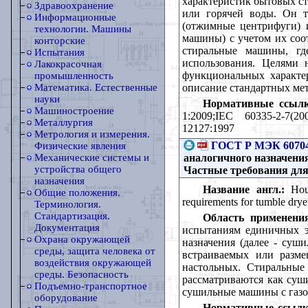
характеристик бытовых ст
Здравоохранение
или горячей воды. Он т
Информационные
(отжимные центрифуги) 
технологии. Машины
машины) с учетом их соо
конторские
стиральные машины, гд
Испытания
использования. Целями 
Лакокрасочная
функциональных характе
промышленность
описание стандартных мет
Математика. Естественные
науки
Нормативные ссылк
Машиностроение
1:2009;IEC 60335-2-7(20
Металлургия
12127:1997
Метрология и измерения.
ГОСТ Р МЭК 60704
Физические явления
аналогичного назначения
Механические системы и
устройства общего
Частные требования дл
назначения
Название англ.:
Hous
Общие положения.
requirements for tumble drye
Терминология.
Стандартизация.
Область применения
Документация
испытаниям единичных э
Охрана окружающей
назначения (далее - суш
среды, защита человека от
встраиваемых или разме
воздействия окружающей
настольных. Стиральные
среды. Безопасность
рассматриваются как суш
Подъемно-транспортное
сушильные машины с газ
оборудование
Нормативные ссылк