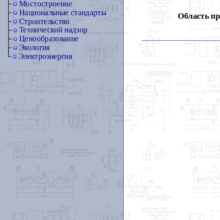
Мостостроение
Национальные стандарты
Область п
Строительство
Технический надзор
Ценообразование
Экология
Электроэнергия