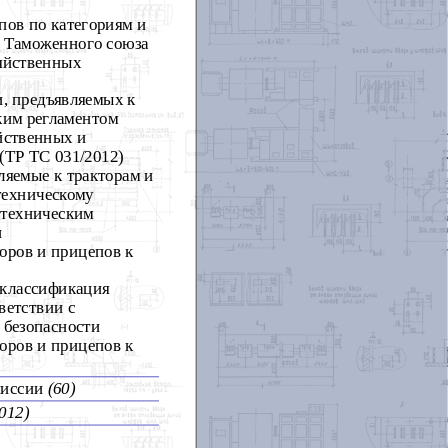
пов по категориям и
м Таможенного союза
зяйственных
, предъявляемых к
ким регламентом
йственных и
(ТР ТС 031/2012)
ляемые к тракторам и
техническому
 техническим
и
оров и прицепов к
 классификация
ветствии с
 безопасности
оров и прицепов к
миссии
(60)
012)