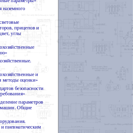
вные параметры»
я наземного
световые
кторов, прицепов и
цвет, углы
кохозяйственные
нию»
хозяйственные.
охозяйственные и
и методы оценки»
дартов безопасности
требования»
деление параметров
 машин. Общие
орудования.
м и пневматическим