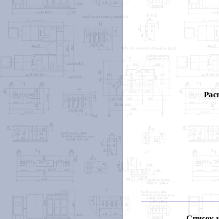
Рас
Список 