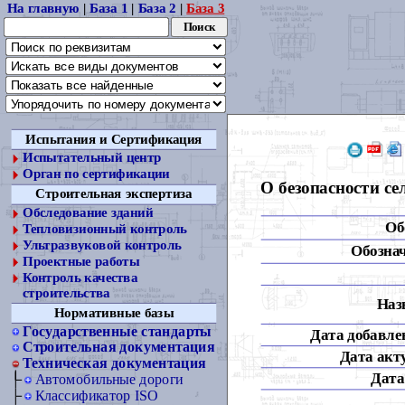
На главную
|
База 1
|
База 2
|
База 3
Испытания и Сертификация
Испытательный центр
Орган по сертификации
О безопасности се
Строительная экспертиза
Обследование зданий
Об
Тепловизионный контроль
Ультразвуковой контроль
Обознач
Проектные работы
Контроль качества
строительства
Наз
Нормативные базы
Государственные стандарты
Дата добавлен
Строительная документация
Дата акт
Техническая документация
Дата
Автомобильные дороги
Классификатор ISO