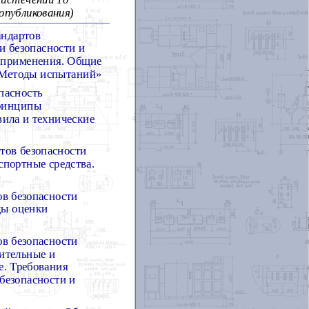
опубликования)
андартов
ки безопасности и
а применения. Общие
. Методы испытаний»
пасность
принципы
вила и технические
тов безопасности
спортные средства.
ов безопасности
ды оценки
ов безопасности
вительные и
. Требования
 безопасности и