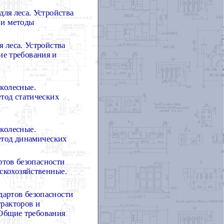
я леса. Устройства
 и методы
леса. Устройства
ие требования и
 колесные.
тод статических
 колесные.
етод динамических
ртов безопасности
скохозяйственные.
дартов безопасности
тракторов и
Общие требования