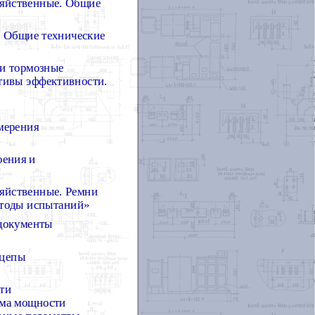
зяйственные. Общие
. Общие технические
и тормозные
ативы эффективности.
ы
мерения
оения и
зяйственные. Ремни
етоды испытаний»
документы
ицепы
ти
ема мощности