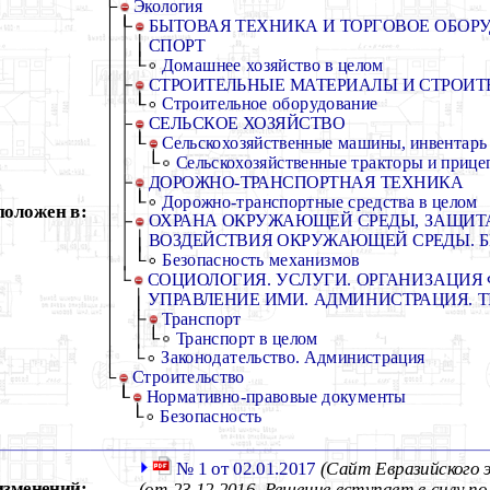
Экология
БЫТОВАЯ ТЕХНИКА И ТОРГОВОЕ ОБОРУ
СПОРТ
Домашнее хозяйство в целом
СТРОИТЕЛЬНЫЕ МАТЕРИАЛЫ И СТРОИТ
Строительное оборудование
СЕЛЬСКОЕ ХОЗЯЙСТВО
Сельскохозяйственные машины, инвентарь
Сельскохозяйственные тракторы и прице
ДОРОЖНО-ТРАНСПОРТНАЯ ТЕХНИКА
Дорожно-транспортные средства в целом
положен в:
ОХРАНА ОКРУЖАЮЩЕЙ СРЕДЫ, ЗАЩИТА
ВОЗДЕЙСТВИЯ ОКРУЖАЮЩЕЙ СРЕДЫ. 
Безопасность механизмов
СОЦИОЛОГИЯ. УСЛУГИ. ОРГАНИЗАЦИЯ
УПРАВЛЕНИЕ ИМИ. АДМИНИСТРАЦИЯ. 
Транспорт
Транспорт в целом
Законодательство. Администрация
Строительство
Нормативно-правовые документы
Безопасность
№ 1 от 02.01.2017
(Сайт Евразийского 
изменений:
(от 23.12.2016, Решение вступает в силу по