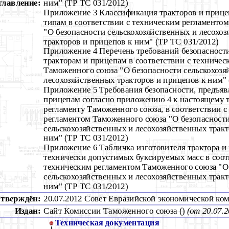
главление:
ним" (ТР ТС 031/2012)
Приложение 3 Классификация тракторов и прице
типам в соответствии с техническим регламенто
"О безопасности сельскохозяйственных и лесохо
тракторов и прицепов к ним" (ТР ТС 031/2012)
Приложение 4 Перечень требований безопасности
тракторам и прицепам в соответствии с техничес
Таможенного союза "О безопасности сельскохозя
лесохозяйственных тракторов и прицепов к ним" 
Приложение 5 Требования безопасности, предъяв
прицепам согласно приложению 4 к настоящему 
регламенту Таможенного союза, в соответствии с
регламентом Таможенного союза "О безопасност
сельскохозяйственных и лесохозяйственных тракт
ним" (ТР ТС 031/2012)
Приложение 6 Табличка изготовителя трактора и
технически допустимых буксируемых масс в соот
техническим регламентом Таможенного союза "О
сельскохозяйственных и лесохозяйственных тракт
ним" (ТР ТС 031/2012)
тверждён:
20.07.2012 Совет Евразийской экономической ко
Издан:
Сайт Комиссии Таможенного союза ()
(от 20.07.2
Техническая документация