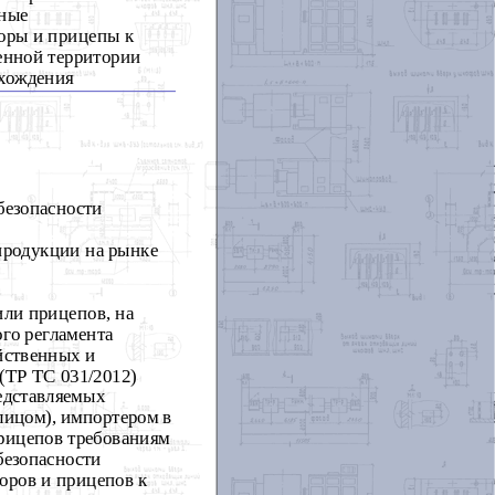
чные
торы и прицепы к
енной территории
схождения
безопасности
продукции на рынке
или прицепов, на
го регламента
йственных и
(ТР ТС 031/2012)
едставляемых
лицом), импортером в
прицепов требованиям
безопасности
оров и прицепов к