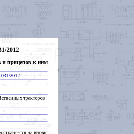
1/2012
в и прицепов к ним
 031/2012
яйственных тракторов
остраняется на вновь