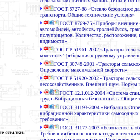
сельскохозяйственных машин. Типы и осно
ГОСТ 5727-88 «Стекло безопасное дл
транспорта. Общие технические условия»
ГОСТ 8769-75 «Приборы внешние 
автомобилей, автобусов, троллейбусов, тра
полуприцепов. Количество, расположение, 
видимости»
ГОСТ Р 51961-2002 «Тракторы сельс
колесные. Требования к рулевому управле
ГОСТ 30748-2001 «Тракторы сельско
Определение максимальной скорости»
ГОСТ Р 51920-2002 «Тракторы сельск
лесохозяйственные. Внешний шум. Нормы 
ГОСТ 12.1.012-2004 «Система стан
труда. Вибрационная безопасность. Общие 
ГОСТ 31193-2004 «Вибрация. Опре
вибрационной характеристики самоходных
требования»
ГОСТ 31177-2003 «Безопасность об
е ссылки:
Требования безопасности к гидравлически
системам и их компонентам. Гидравлика»