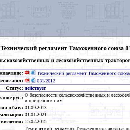
Технический регламент Таможенного союза 03
льскохозяйственных и лесохозяйственных тракторо
означение:
Технический регламент Таможенного союза
ение англ:
031/2012
Статус:
действует
О безопасности сельскохозяйственных и лесохоз
вание рус.:
и прицепов к ним
ия в базу:
01.09.2013
уализации:
01.01.2021
 введения:
15.02.2015
Технический регламент Таможенного союза распр