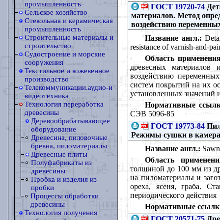
промышленность
ГОСТ 19720-74
Дет
Сельское хозяйство
материалов. Метод опре
Стекольная и керамическая
воздействию переменны
промышленность
Строительные материалы и
Название англ.:
Detai
строительство
resistance of varnish-and-pai
Судостроение и морские
Область применения
сооружения
древесных материалов 
Текстильное и кожевенное
воздействию переменных
производство
систем покрытий на их о
Телекоммуникации.аудио-и
установленных значений 
видеотехника
Технология переработка
Нормативные ссылк
древесины
СЭВ 5096-85
Деревообрабатывающее
ГОСТ 19773-84
Пил
оборудование
Режимы сушки в камерах
Древесина, пиловочные
бревна, пиломатериалы
Название англ.:
Sawn t
Древесные плиты
Область применени
Полуфабрикаты из
толщиной до 100 мм из др
древесины
на пиломатериалы и загот
Пробка и изделия из
ореха, ясеня, граба. С
пробки
периодического действия
Процессы обработки
древесины
Нормативные ссылк
Технология получения
ГОСТ 20571-75
Дре