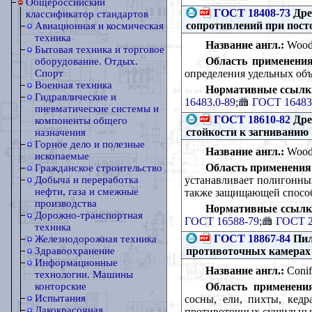
Общероссийский
ГОСТ 18408-73
Дре
классификатор стандартов
сопротивлений при пос
Авиационная и космическая
техника
Название англ.:
Wood. 
Бытовая техника и торговое
Область применения
оборудование. Отдых.
определения удельных об
Спорт
Военная техника
Нормативные ссылк
Гидравлические и
16483.0-89
;
ГОСТ 16483
пневматические системы и
ГОСТ 18610-82
Дре
компоненты общего
стойкости к загниванию
назначения
Горное дело и полезные
Название англ.:
Wood. 
ископаемые
Область применения
Гражданское строительство
устанавливает полигонный
Добыча и переработка
нефти, газа и смежные
также защищающей способ
производства
Нормативные ссылк
Дорожно-транспортная
ГОСТ 16588-79
;
ГОСТ 2
техника
ГОСТ 18867-84
Пил
Железнодорожная техника
противоточных камерах
Здравоохранение
Информационные
Название англ.:
Conife
технологии. Машины
Область применени
конторские
Испытания
сосны, ели, пихты, кед
Лакокрасочная
противоточных сушильных