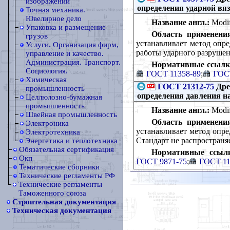
изображений
определения ударной вя
Точная механика.
Ювелирное дело
Название англ.:
Modif
Упаковка и размещение
Область применения
грузов
устанавливает метод опре
Услуги. Организация фирм,
работы ударного разрушен
управление и качество.
Администрация. Транспорт.
Нормативные ссылк
Социология.
ГОСТ 11358-89
;
ГОСТ
Химическая
ГОСТ 21312-75
Дре
промышленность
определения давления н
Целлюлозно-бумажная
промышленность
Название англ.:
Modifi
Швейная промышленность
Область применения
Электроника
устанавливает метод опре
Электротехника
Стандарт не распространя
Энергетика и теплотехника
Обязательная сертификация
Нормативные ссыл
Окп
ГОСТ 9871-75
;
ГОСТ 11
Тематические сборники
Технические регламенты РФ
Технические регламенты
Таможенного союза
Строительная документация
Техническая документация