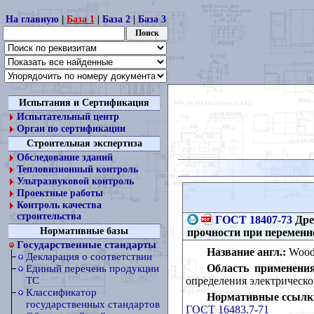
На главную
|
База 1
|
База 2
|
База 3
Испытания и Сертификация
Испытательный центр
Орган по сертификации
Строительная экспертиза
Обследование зданий
Тепловизионный контроль
Ультразвуковой контроль
Проектные работы
Контроль качества
строительства
ГОСТ 18407-73
Дре
Нормативные базы
прочности при перемен
Государственные стандарты
Название англ.:
Wood. 
Декларация о соответствии
Область применения
Единый перечень продукции
определения электрическо
ТС
Классификатор
Нормативные ссылк
государственных стандартов
ГОСТ 16483.7-71