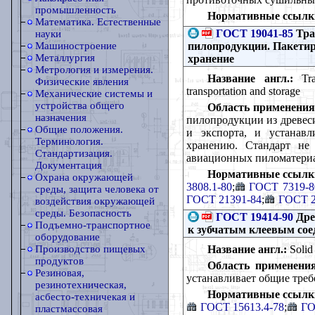
промышленность
Нормативные ссылк
Математика. Естественные
ГОСТ 19041-85
Тра
науки
пилопродукции. Пакетир
Машиностроение
Металлургия
хранение
Метрология и измерения.
Название англ.:
Tran
Физические явления
transportation and storage
Механические системы и
устройства общего
Область применения
назначения
пилопродукции из древес
Общие положения.
и экспорта, и устанавл
Терминология.
хранению. Стандарт не 
Стандартизация.
авиационных пиломатериа
Документация
Нормативные ссылк
Охрана окружающей
3808.1-80
;
ГОСТ 7319-8
среды, защита человека от
ГОСТ 21391-84
;
ГОСТ 2
воздействия окружающей
среды. Безопасность
ГОСТ 19414-90
Дре
Подъемно-транспортное
к зубчатым клеевым со
оборудование
Название англ.:
Solid 
Производство пищевых
продуктов
Область применения
Резиновая,
устанавливает общие тре
резинотехническая,
Нормативные ссылк
асбесто-техничекая и
ГОСТ 15613.4-78
;
ГО
пластмассовая