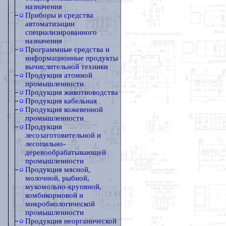
назначения
Приборы и средства
автоматизации
специализированного
назначения
Программные средства и
информационные продукты
вычислительной техники
Продукция атомной
промышленности
Продукция животноводства
Продукция кабельная
Продукция кожевенной
промышленности
Продукция
лесозаготовительной и
лесопильно-
деревообрабатывающей
промышленности
Продукция мясной,
молочной, рыбной,
мукомольно-крупяной,
комбикормовой и
микробиологической
промышленности
Продукция неорганической