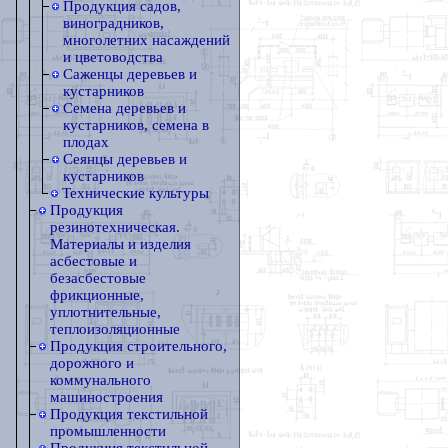
Продукция садов,
виноградников,
многолетних насаждений
и цветоводства
Саженцы деревьев и
кустарников
Семена деревьев и
кустарников, семена в
плодах
Сеянцы деревьев и
кустарников
Технические культуры
Продукция
резинотехническая.
Материалы и изделия
асбестовые и
безасбестовые
фрикционные,
уплотнительные,
теплоизоляционные
Продукция строительного,
дорожного и
коммунального
машиностроения
Продукция текстильной
промышленности