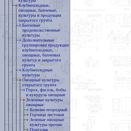
культуры
Клубнеплодные,
овощные, бахчевые,
культуры и продукция
закрытого грунта
Бахчевые
продовольственные
культуры
Дополнительные
группировки продукции
клубнеплодных,
овощных, бахчевых
культур и закрытого
грунта
Клубнеплодные
культуры
Овощные культуры
открытого грунта
Горох, фасоль, бобы
и кукуруза овощные
Зеленные культуры
овощные
Базилик огородный
Горчица листовая
Зеленые овощные
культуры прочие
Портулак