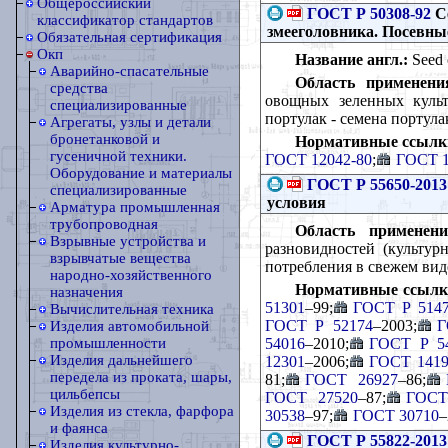
Общероссийский
ГОСТ Р 50308-92
Се
классификатор стандартов
змееголовника. Посевные
Обязательная сертификация
Окп
Название англ.:
Seed o
Аварийно-спасательные
Область применени
средства
овощных зеленных культ
специализированные
портулак - семена портула
Агрегаты, узлы и детали
бронетанковой и
Нормативные ссылк
гусеничной техники.
ГОСТ 12042-80
;
ГОСТ 1
Оборудование и материалы
ГОСТ Р 55650-2013
специализированные
условия
Арматура промышленная
трубопроводная
Область применени
Взрывные устройства и
разновидностей (культурн
взрывчатые вещества
потребления в свежем вид
народно-хозяйственного
Нормативные ссылк
назначения
51301
–99;
ГОСТ Р 514
Вычислительная техника
ГОСТ Р 52174
–2003;
Г
Изделия автомобильной
54016
–2010;
ГОСТ Р 5
промышленности
Изделия дальнейшего
12301
–2006;
ГОСТ 141
передела из проката, шары,
81;
ГОСТ 26927
–86;
цильбепсы
ГОСТ 27520
–87;
ГОСТ
Изделия из стекла, фарфора
30538
–97;
ГОСТ 30710
–
и фаянса
ГОСТ Р 55822-2013
Изделия культурно-