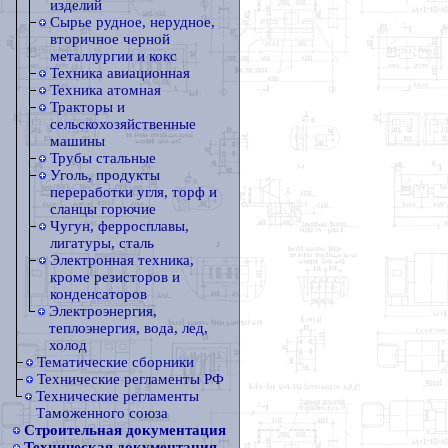
изделий
Сырье рудное, нерудное,
вторичное черной
металлургии и кокс
Техника авиационная
Техника атомная
Тракторы и
сельскохозяйственные
машины
Трубы стальные
Уголь, продукты
переработки угля, торф и
сланцы горючие
Чугун, ферросплавы,
лигатуры, сталь
Электронная техника,
кроме резисторов и
конденсаторов
Электроэнергия,
теплоэнергия, вода, лед,
холод
Тематические сборники
Технические регламенты РФ
Технические регламенты
Таможенного союза
Строительная документация
Техническая документация