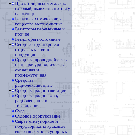
Прокат черных металлов,
готовый, включая заготовку
на экспорт
Реактивы химические и
вещества высокочистые
Резисторы переменные и
прочие
Резисторы постоянные
Сводные группировки
отдельных видов
продукции
Средства проводной связи
и аппаратура радиосвязи
оконечная и
промежуточная
Средства
радиолокационные
Средства радионавигации
Средства радиосвязи,
радиовещания и
телевидения
Суда
Судовое оборудование
Сырье огнеупорное и
полуфабрикаты кусковые,
включая лом огнеупорных