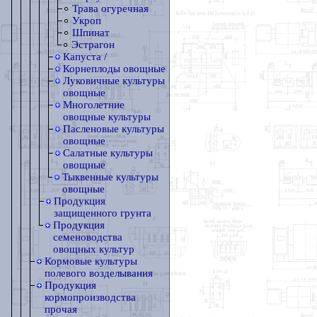
Трава огуречная
Укроп
Шпинат
Эстрагон
Капуста /
Корнеплоды овощные
Луковичные культуры
овощные
Многолетние
овощные культуры
Пасленовые культуры
овощные
Салатные культуры
овощные
Тыквенные культуры
овощные
Продукция
защищенного грунта
Продукция
семеноводства
овощных культур
Кормовые культуры
полевого возделывания
Продукция
кормопроизводства
прочая