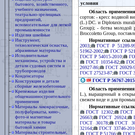
условия
бытового, хозяйственного,
учебного назначения,
Область применения
театрально-зрелищных
сортов: - кресс водяной вида
предприятий,
(L.) DC. и Diplotaxis mural
вспомогательные для легкой
Group); - ботва молодой р
промышленности
Broccoletto Group, постав
Изделия швейные
Нормативные ссылк
Инструмент,
технологическая оснастка,
2003
;
ГОСТ Р 51289-9
абразивные материалы
51962-2002
;
ГОСТ Р 521
Исполнительные
ГОСТ Р 54015-2010
;
ГО
механизмы, устройства и
ГОСТ 10354-82
;
ГОС
детали судовых систем и
26927-86
;
ГОСТ 26929-
трубопроводов
ГОСТ 27523-87
;
ГОСТ 3
Конденсаторы
ГОСТ Р 56767-2015
Конструкции и детали
сборные железобетонные
Область применения
Крепежные изделия
L.), выращенный в откры
общемашиностроительного
свежем виде и для промы
применения
Нормативные ссылк
Материалы лакокрасочные,
ГОСТ 12302
;
ГОСТ 
полуфабрикаты, кино-,
фото-и магнитные
26663
;
ГОСТ 26924
;
материалы и товары
ГОСТ 30178
;
ГОСТ 30
бытовой химии
32164
;
ГОСТ 33746-201
Материалы строительные,
ГОСТ Р 51766
;
ГОСТ