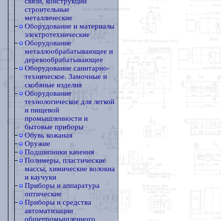
связи, конструкции
строительные
металлические
Оборудование и материалы
электротехнические
Оборудование
металлообрабатывающее и
деревообрабатывающее
Оборудование санитарно-
техническое. Замочные и
скобяные изделия
Оборудование
технологическое для легкой
и пищевой
промышленности и
бытовые приборы
Обувь кожаная
Оружие
Подшипники качения
Полимеры, пластические
массы, химические волокна
и каучуки
Приборы и аппаратура
оптические
Приборы и средства
автоматизации
общепромышленного