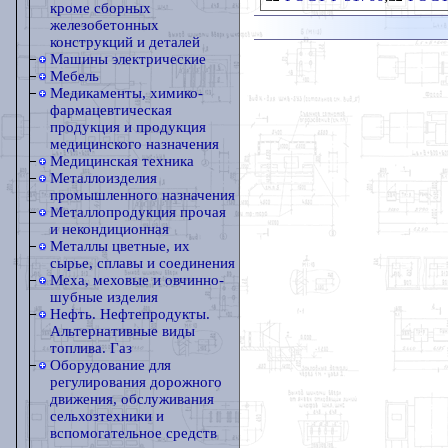
кроме сборных
железобетонных
конструкций и деталей
Машины электрические
Мебель
Медикаменты, химико-
фармацевтическая
продукция и продукция
медицинского назначения
Медицинская техника
Металлоизделия
промышленного назначения
Металлопродукция прочая
и некондиционная
Металлы цветные, их
сырье, сплавы и соединения
Меха, меховые и овчинно-
шубные изделия
Нефть. Нефтепродукты.
Альтернативные виды
топлива. Газ
Оборудование для
регулирования дорожного
движения, обслуживания
сельхозтехники и
вспомогательное средств