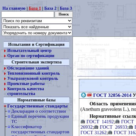
На главную
|
База 1
|
База 2
|
База 3
Испытания и Сертификация
Испытательный центр
Орган по сертификации
Строительная экспертиза
Обследование зданий
Тепловизионный контроль
Ультразвуковой контроль
Проектные работы
Контроль качества
строительства
ГОСТ 32856-2014
У
Нормативные базы
Область применения
Государственные стандарты
(Anethum graveolens L.), 
Декларация о соответствии
Нормативные ссылк
Единый перечень продукции
ГОСТ 14192
;
ГОСТ 
ТС
Классификатор
26932
;
ГОСТ 26933
;
государственных стандартов
ГОСТ 31262
;
ГОСТ 316