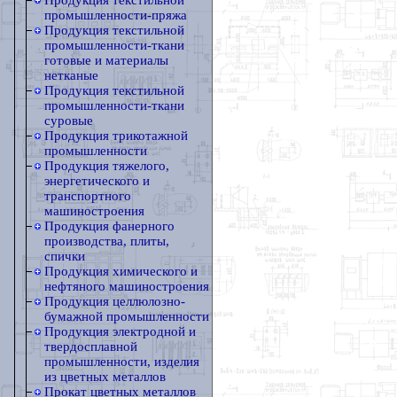
Продукция текстильной
промышленности-пряжа
Продукция текстильной
промышленности-ткани
готовые и материалы
нетканые
Продукция текстильной
промышленности-ткани
суровые
Продукция трикотажной
промышленности
Продукция тяжелого,
энергетического и
транспортного
машиностроения
Продукция фанерного
производства, плиты,
спички
Продукция химического и
нефтяного машиностроения
Продукция целлюлозно-
бумажной промышленности
Продукция электродной и
твердосплавной
промышленности, изделия
из цветных металлов
Прокат цветных металлов