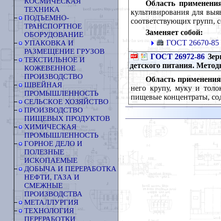
КОСМИЧЕСКАЯ
Область применения
ТЕХНИКА
культивирования для выя
ПОДЪЕМНО-
соответствующих групп, с
ТРАНСПОРТНОЕ
Заменяет собой:
ОБОРУДОВАНИЕ
ГОСТ 26670-85
УПАКОВКА И
РАЗМЕЩЕНИЕ ГРУЗОВ
ГОСТ 26972-86
Зерн
ТЕКСТИЛЬНОЕ И
детского питания. Метод
КОЖЕВЕННОЕ
ПРОИЗВОДСТВО
Область применения
ШВЕЙНАЯ
него крупу, муку и толо
ПРОМЫШЛЕННОСТЬ
пищевые концентраты, со
СЕЛЬСКОЕ ХОЗЯЙСТВО
ПРОИЗВОДСТВО
ПИЩЕВЫХ ПРОДУКТОВ
ХИМИЧЕСКАЯ
ПРОМЫШЛЕННОСТЬ
ГОРНОЕ ДЕЛО И
ПОЛЕЗНЫЕ
ИСКОПАЕМЫЕ
ДОБЫЧА И ПЕРЕРАБОТКА
НЕФТИ, ГАЗА И
СМЕЖНЫЕ
ПРОИЗВОДСТВА
МЕТАЛЛУРГИЯ
ТЕХНОЛОГИЯ
ПЕРЕРАБОТКИ