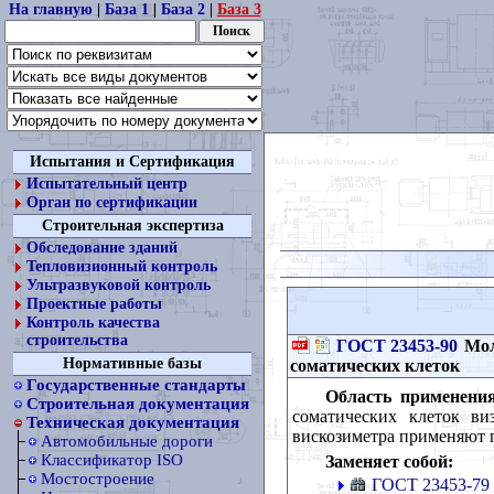
На главную
|
База 1
|
База 2
|
База 3
Испытания и Сертификация
Испытательный центр
Орган по сертификации
Строительная экспертиза
Обследование зданий
Тепловизионный контроль
Ультразвуковой контроль
Проектные работы
Контроль качества
строительства
ГОСТ 23453-90
Мол
Нормативные базы
соматических клеток
Государственные стандарты
Область применения
Строительная документация
соматических клеток в
Техническая документация
вискозиметра применяют 
Автомобильные дороги
Классификатор ISO
Заменяет собой:
Мостостроение
ГОСТ 23453-79