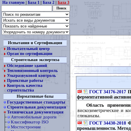
На главную
|
База 1
|
База 2
|
База 3
Испытания и Сертификация
Испытательный центр
Орган по сертификации
Строительная экспертиза
Обследование зданий
Тепловизионный контроль
Ультразвуковой контроль
Проектные работы
Контроль качества
строительства
ГОСТ 34176-2017
П
Нормативные базы
ферментативной активно
Государственные стандарты
Область применени
Строительная документация
вискозиметрические и ко
Техническая документация
глюканазы.
Автомобильные дороги
Классификатор ISO
ГОСТ 34430-2018
Ф
Мостостроение
промышленности. Метод 