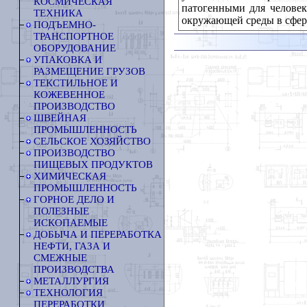
КОСМИЧЕСКАЯ
патогенными для человек
ТЕХНИКА
окружающей среды в сфер
ПОДЪЕМНО-
ТРАНСПОРТНОЕ
ОБОРУДОВАНИЕ
УПАКОВКА И
РАЗМЕЩЕНИЕ ГРУЗОВ
ТЕКСТИЛЬНОЕ И
КОЖЕВЕННОЕ
ПРОИЗВОДСТВО
ШВЕЙНАЯ
ПРОМЫШЛЕННОСТЬ
СЕЛЬСКОЕ ХОЗЯЙСТВО
ПРОИЗВОДСТВО
ПИЩЕВЫХ ПРОДУКТОВ
ХИМИЧЕСКАЯ
ПРОМЫШЛЕННОСТЬ
ГОРНОЕ ДЕЛО И
ПОЛЕЗНЫЕ
ИСКОПАЕМЫЕ
ДОБЫЧА И ПЕРЕРАБОТКА
НЕФТИ, ГАЗА И
СМЕЖНЫЕ
ПРОИЗВОДСТВА
МЕТАЛЛУРГИЯ
ТЕХНОЛОГИЯ
ПЕРЕРАБОТКИ