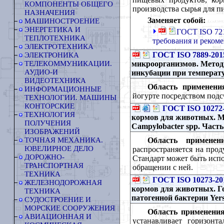
КОМПОНЕНТЫ ОБЩЕГО
производства сырья для п
НАЗНАЧЕНИЯ
Заменяет собой:
МАШИНОСТРОЕНИЕ
ЭНЕРГЕТИКА И
ГОСТ ISO 72
ТЕПЛОТЕХНИКА
требования и реком
ЭЛЕКТРОТЕХНИКА
ГОСТ ISO 7889-201
ЭЛЕКТРОНИКА
микроорганизмов. Метод
ТЕЛЕКОММУНИКАЦИИ.
АУДИО-И
инкубации при температу
ВИДЕОТЕХНИКА
Область применени
ИНФОРМАЦИОННЫЕ
йогурте посредством подс
ТЕХНОЛОГИИ. МАШИНЫ
КОНТОРСКИЕ
ГОСТ ISO 10272-
ТЕХНОЛОГИЯ
кормов для животных. М
ПОЛУЧЕНИЯ
Campylobacter spp. Част
ИЗОБРАЖЕНИЙ
Область применени
ТОЧНАЯ МЕХАНИКА.
ЮВЕЛИРНОЕ ДЕЛО
распространяется на про
ДОРОЖНО-
Стандарт может быть исп
ТРАНСПОРТНАЯ
обращении с ней.
ТЕХНИКА
ГОСТ ISO 10273-20
ЖЕЛЕЗНОДОРОЖНАЯ
кормов для животных. Г
ТЕХНИКА
патогенной бактерии Yersi
СУДОСТРОЕНИЕ И
МОРСКИЕ СООРУЖЕНИЯ
Область применения
АВИАЦИОННАЯ И
устанавливает горизонта