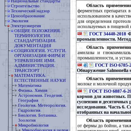
Национальные стандарты
Область применения
Строительство
ферментных препаратах в
Технический надзор
использованием в качеств
Ценообразование
Экология
для определения протеол
Электроэнергия
используемых в пищевой
ОБЩИЕ ПОЛОЖЕНИЯ.
ГОСТ 34440-2018
Ф
ТЕРМИНОЛОГИЯ.
промышленности. Метод
СТАНДАРТИЗАЦИЯ.
ДОКУМЕНТАЦИЯ
Область применени
СОЦИОЛОГИЯ. УСЛУГИ.
амилазы и глюкоамилазы
ОРГАНИЗАЦИЯ ФИРМ И
промышленности, и устан
УПРАВЛЕНИЕ ИМИ.
ГОСТ ISO 6785-
АДМИНИСТРАЦИЯ.
Обнаружение Salmonella 
ТРАНСПОРТ
МАТЕМАТИКА.
Область применения
ЕСТЕСТВЕННЫЕ НАУКИ
молоке и молочной проду
Математика
Физика. Химия
ГОСТ ISO 6887-6-2
Астрономия. Геодезия.
кормов для животных. По
География
суспензии и десятичных 
Геология. Метеорология.
исследования. Часть 6. 
Гидрология
отобранных на начальной
Биология. Ботаника.
Область применения
Зоология
Микробиология
от фермы до бойни, а так
Микробиология в целом
приготовление проб, отли