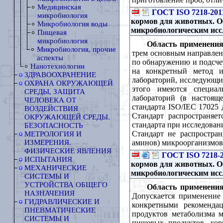
Медицинская
ГОСТ ISO 7218-201
микробиология
кормов для животных. О
Микробиология воды
микробиологическим ис
Пищевая
микробиология
Область применения
Микробиология, прочие
трем основным направлени
аспекты
по обнаружению и подсче
Нанотехнологии
на конкретный метод и
ЗДРАВООХРАНЕНИЕ
лабораторий, исследующих
ОХРАНА ОКРУЖАЮЩЕЙ
этого имеются специал
СРЕДЫ, ЗАЩИТА
лабораторий (в настоящ
ЧЕЛОВЕКА ОТ
стандарта ISO/IEC 17025
ВОЗДЕЙСТВИЯ
Стандарт распространяет
ОКРУЖАЮЩЕЙ СРЕДЫ.
стандарта при исследован
БЕЗОПАСНОСТЬ
Стандарт не распростран
МЕТРОЛОГИЯ И
аминов) микроорганизмов
ИЗМЕРЕНИЯ.
ФИЗИЧЕСКИЕ ЯВЛЕНИЯ
ГОСТ ISO 7218-
ИСПЫТАНИЯ
кормов для животных. О
МЕХАНИЧЕСКИЕ
микробиологическим ис
СИСТЕМЫ И
УСТРОЙСТВА ОБЩЕГО
Область применения
НАЗНАЧЕНИЯ
Допускается применение
ГИДРАВЛИЧЕСКИЕ И
конкретными рекомендац
ПНЕВМАТИЧЕСКИЕ
продуктов метаболизма м
СИСТЕМЫ И
пищевых продуктов, ко