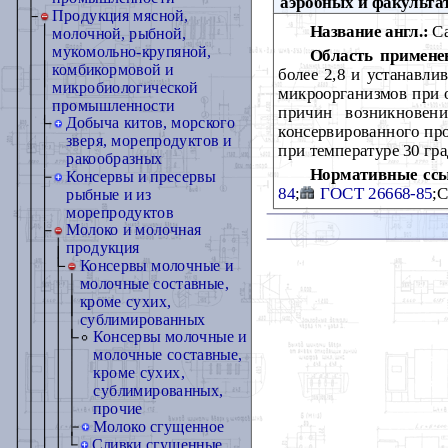
аэробных и факульта
Продукция мясной,
Название англ.:
Ca
молочной, рыбной,
мукомольно-крупяной,
Область примене
комбикормовой и
более 2,8 и устанавли
микробиологической
микроорганизмов при 
промышленности
причин возникновени
Добыча китов, морского
консервированного про
зверя, морепродуктов и
при температуре 30 гр
ракообразных
Нормативные сс
Консервы и пресервы
84
;
ГОСТ 26668-85
;
рыбные и из
морепродуктов
Молоко и молочная
продукция
Консервы молочные и
молочные составные,
кроме сухих,
сублимированных
Консервы молочные и
молочные составные,
кроме сухих,
сублимированных,
прочие
Молоко сгущенное
Сливки сгущенные