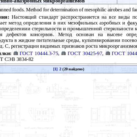
тивно-анаэробных микроорганизмов
nned foods. Method for determination of mesophilic airobes and fac
ния:
Настоящий стандарт распространяется на все виды п
вает метод определения в них мезофильных аэробных и фак
определениии стерильности и промышленной стерильности 
я дефектов консервов. Метод основан на высеве опред
дукта в жидкие питательные среды, культивировании посево
ад. С, регистрации видимых признаков роста микроорганизмов
ылки:
ГОСТ 10444.3-75
,
ГОСТ 30425-97
,
ГОСТ 1044
CT CЭB 3834-82
[1]
2
(20 найдено)