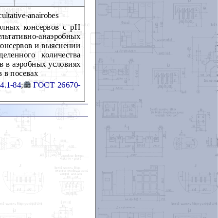
ultative-anairobes
олных консервов с рН
ультативно-анаэробных
консервов и выяснении
еленного количества
в в аэробных условиях
 в посевах
4.1-84
;
ГОСТ 26670-