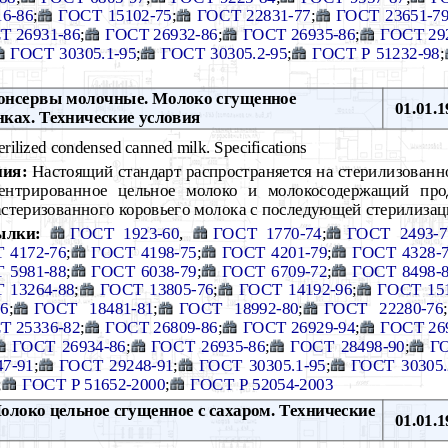
6-86
;
ГОСТ 15102-75
;
ГОСТ 22831-77
;
ГОСТ 23651-7
Т 26931-86
;
ГОСТ 26932-86
;
ГОСТ 26935-86
;
ГОСТ 29
ГОСТ 30305.1-95
;
ГОСТ 30305.2-95
;
ГОСТ Р 51232-98
;
нсервы молочные. Молоко сгущенное
01.01.1
нках. Технические условия
erilized condensed canned milk. Specifications
ния:
Настоящий стандарт распространяется на стерилизованн
центрированное цельное молоко и молокосодержащий про
стеризованного коровьего молока с последующей стерилизаци
ылки:
ГОСТ 1923-60
,
ГОСТ 1770-74
;
ГОСТ 2493-7
 4172-76
;
ГОСТ 4198-75
;
ГОСТ 4201-79
;
ГОСТ 4328-
 5981-88
;
ГОСТ 6038-79
;
ГОСТ 6709-72
;
ГОСТ 8498-
 13264-88
;
ГОСТ 13805-76
;
ГОСТ 14192-96
;
ГОСТ 151
6
;
ГОСТ 18481-81
;
ГОСТ 18992-80
;
ГОСТ 22280-76
;
Т 25336-82
;
ГОСТ 26809-86
;
ГОСТ 26929-94
;
ГОСТ 26
ГОСТ 26934-86
;
ГОСТ 26935-86
;
ГОСТ 28498-90
;
ГО
7-91
;
ГОСТ 29248-91
;
ГОСТ 30305.1-95
;
ГОСТ 30305.
;
ГОСТ Р 51652-2000
;
ГОСТ Р 52054-2003
локо цельное сгущенное с сахаром. Технические
01.01.1