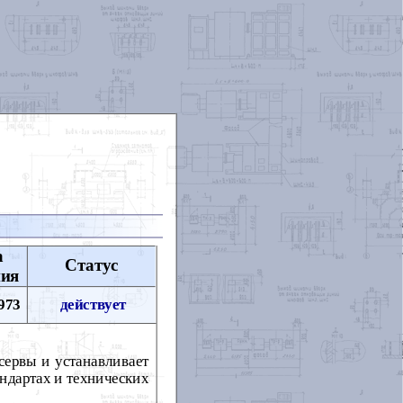
а
Статус
ния
973
действует
сервы и устанавливает
андартах и технических