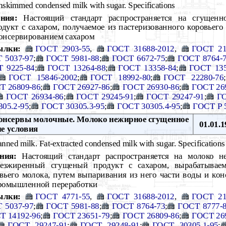
skimmed condensed milk with sugar. Specifications
ния:
Настоящий стандарт распространяется на сгущенн
дукт с сахаром, получаемое из пастеризованного коровьег
 консервированием сахаром
ылки:
ГОСТ 2903-55
,
ГОСТ 31688-2012
,
ГОСТ 21
 5037-97
;
ГОСТ 5981-88
;
ГОСТ 6672-75
;
ГОСТ 8764-
 9225-84
;
ГОСТ 13264-88
;
ГОСТ 13358-84
;
ГОСТ 135
ГОСТ 15846-2002
;
ГОСТ 18992-80
;
ГОСТ 22280-76
;
Т 26809-86
;
ГОСТ 26927-86
;
ГОСТ 26930-86
;
ГОСТ 26
ГОСТ 26934-86
;
ГОСТ 29245-91
;
ГОСТ 29247-91
;
ГО
05.2-95
;
ГОСТ 30305.3-95
;
ГОСТ 30305.4-95
;
ГОСТ Р 
нсервы молочные. Молоко нежирное сгущенное
01.01.1
ие условия
nned milk. Fat-extracted condensed milk with sugar. Specifications
ния:
Настоящий стандарт распространяется на молоко н
езжиренный сгущеный продукт с сахаром, вырабатываем
вьего молока, путем выпаривания из него части воды и кон
промышленной переработки
ылки:
ГОСТ 4771-55
,
ГОСТ 31688-2012
,
ГОСТ 21
 5037-97
;
ГОСТ 5981-88
;
ГОСТ 8764-73
;
ГОСТ 8777-
Т 14192-96
;
ГОСТ 23651-79
;
ГОСТ 26809-86
;
ГОСТ 26
ГОСТ 29247-91
;
ГОСТ 29248-91
;
ГОСТ 30305.1-95
;