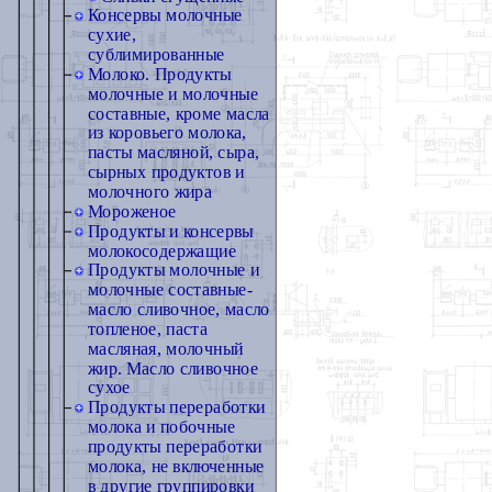
Консервы молочные
сухие,
сублимированные
Молоко. Продукты
молочные и молочные
составные, кроме масла
из коровьего молока,
пасты масляной, сыра,
сырных продуктов и
молочного жира
Мороженое
Продукты и консервы
молокосодержащие
Продукты молочные и
молочные составные-
масло сливочное, масло
топленое, паста
масляная, молочный
жир. Масло сливочное
сухое
Продукты переработки
молока и побочные
продукты переработки
молока, не включенные
в другие группировки