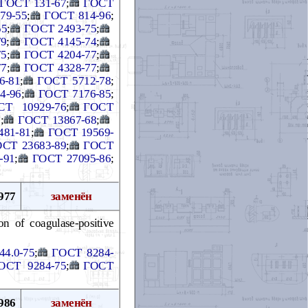
ГОСТ 131-67
;
ГОСТ
79-55
;
ГОСТ 814-96
;
55
;
ГОСТ 2493-75
;
79
;
ГОСТ 4145-74
;
75
;
ГОСТ 4204-77
;
77
;
ГОСТ 4328-77
;
6-81
;
ГОСТ 5712-78
;
4-96
;
ГОСТ 7176-85
;
СТ 10929-76
;
ГОСТ
6
;
ГОСТ 13867-68
;
481-81
;
ГОСТ 19569-
СТ 23683-89
;
ГОСТ
-91
;
ГОСТ 27095-86
;
977
заменён
n of coagulase-positive
4.0-75
;
ГОСТ 8284-
ОСТ 9284-75
;
ГОСТ
986
заменён