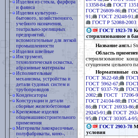
Изделия из стекла, фарфора
13358-84
;
ГОСТ 1351
и фаянса
ГОСТ 26809-86
;
ГОС
Изделия культурно-
91
;
ГОСТ 29248-91
;
бытового, хозяйственного,
ГОСТ Р 52088-2003
учебного назначения,
театрально-зрелищных
ГОСТ 1923-78
Ко
предприятий,
стерилизованное в ба
вспомогательные для легкой
Название англ.:
St
промышленности
Изделия швейные
Область примене
Инструмент,
стерилизованное кон
технологическая оснастка,
сгущением цельного па
абразивные материалы
Нормативные сс
Исполнительные
ГОСТ 3622-68
;
ГОСТ
механизмы, устройства и
ГОСТ 5962-67
;
ГОСТ
детали судовых систем и
ГОСТ 9337-79
;
ГОСТ
трубопроводов
2002
;
ГОСТ 17206-9
Конденсаторы
ГОСТ 24104-88
;
ГОС
Конструкции и детали
сборные железобетонные
86
;
ГОСТ 26933-86
;
Крепежные изделия
29245-91
;
ГОСТ 2924
общемашиностроительного
95
;
ГОСТ 30305.4-95
применения
ГОСТ 2903-78
Мо
Материалы лакокрасочные,
условия
полуфабрикаты, кино-,