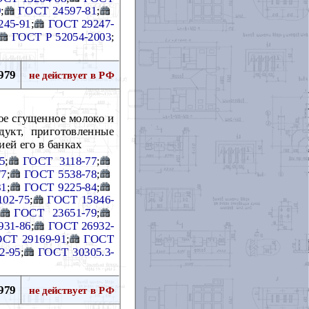
9
;
ГОСТ 24597-81
;
245-91
;
ГОСТ 29247-
ГОСТ Р 52054-2003
;
979
не действует в РФ
ое сгущенное молоко и
дукт, приготовленные
ей его в банках
5
;
ГОСТ 3118-77
;
77
;
ГОСТ 5538-78
;
81
;
ГОСТ 9225-84
;
02-75
;
ГОСТ 15846-
ГОСТ 23651-79
;
931-86
;
ГОСТ 26932-
СТ 29169-91
;
ГОСТ
2-95
;
ГОСТ 30305.3-
979
не действует в РФ