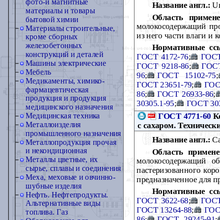
фото-и магнитные
Название англ.:
Un
материалы и товары
Область примене
бытовой химии
молокосодержащий про
Материалы строительные,
из него части влаги и
кроме сборных
железобетонных
Нормативные сс
конструкций и деталей
ГОСТ 4172-76
;
ГОСТ
Машины электрические
ГОСТ 9218-86
;
ГОСТ
Мебель
96
;
ГОСТ 15102-75
;
Медикаменты, химико-
ГОСТ 23651-79
;
ГОС
фармацевтическая
86
;
ГОСТ 26933-86
;
продукция и продукция
30305.1-95
;
ГОСТ 303
медицинского назначения
ГОСТ 4771-60
Ко
Медицинская техника
Металлоизделия
с сахаром. Техническ
промышленного назначения
Название англ.:
Ca
Металлопродукция прочая
и некондиционная
Область примене
Металлы цветные, их
молокосодержащий об
сырье, сплавы и соединения
пастеризованного коро
Меха, меховые и овчинно-
предназначенное для 
шубные изделия
Нормативные сс
Нефть. Нефтепродукты.
ГОСТ 3622-68
;
ГОСТ
Альтернативные виды
ГОСТ 13264-88
;
ГОС
топлива. Газ
86
;
ГОСТ 29245-91
;