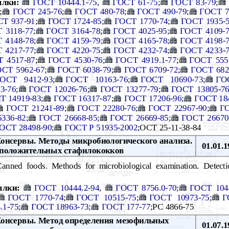
ылки:
ГОСТ 10444.1-75
,
ГОСТ 61-75
;
ГОСТ 83-79
;
;
ГОСТ 245-76
;
ГОСТ 480-78
;
ГОСТ 490-79
;
ГОСТ 7
Т 937-91
;
ГОСТ 1724-85
;
ГОСТ 1770-74
;
ГОСТ 1935-
 3118-77
;
ГОСТ 3164-78
;
ГОСТ 4025-95
;
ГОСТ 4109-
 4148-78
;
ГОСТ 4159-79
;
ГОСТ 4165-78
;
ГОСТ 4198-
 4217-77
;
ГОСТ 4220-75
;
ГОСТ 4232-74
;
ГОСТ 4233-
 4517-87
;
ГОСТ 4530-76
;
ГОСТ 4919.1-77
;
ГОСТ 555
СТ 5962-67
;
ГОСТ 6038-79
;
ГОСТ 6709-72
;
ГОСТ 682
ОСТ 9412-93
;
ГОСТ 10163-76
;
ГОСТ 10690-73
;
ГО
3-76
;
ГОСТ 12026-76
;
ГОСТ 13277-79
;
ГОСТ 13805-7
Т 14919-83
;
ГОСТ 16317-87
;
ГОСТ 17206-96
;
ГОСТ 18
ГОСТ 21241-89
;
ГОСТ 22280-76
;
ГОСТ 22967-90
;
ГО
336-82
;
ГОСТ 26668-85
;
ГОСТ 26669-85
;
ГОСТ 26670
ОСТ 28498-90
;
ГОСТ Р 51935-2002
;ОСТ 25-11-38-84
онсервы. Методы микробиологического анализа.
01.01.1
оположительных стафилококков
nned foods. Methods for microbiological examination. Detectio
ылки:
ГОСТ 10444.2-94
,
ГОСТ 8756.0-70
;
ГОСТ 1044
ГОСТ 1770-74
;
ГОСТ 10515-75
;
ГОСТ 10973-75
;
Г
.1-75
;
ГОСТ 18963-73
;
ГОСТ 177-77
;РС 4866-75
онсервы. Метод определения мезофильных
01.07.1