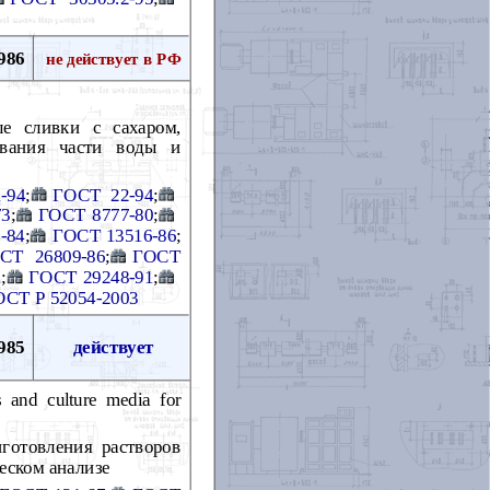
986
не действует в РФ
е сливки с сахаром,
ивания части воды и
-94
;
ГОСТ 22-94
;
73
;
ГОСТ 8777-80
;
-84
;
ГОСТ 13516-86
;
СТ 26809-86
;
ГОСТ
1
;
ГОСТ 29248-91
;
ОСТ Р 52054-2003
985
действует
s and culture media for
готовления растворов
еском анализе