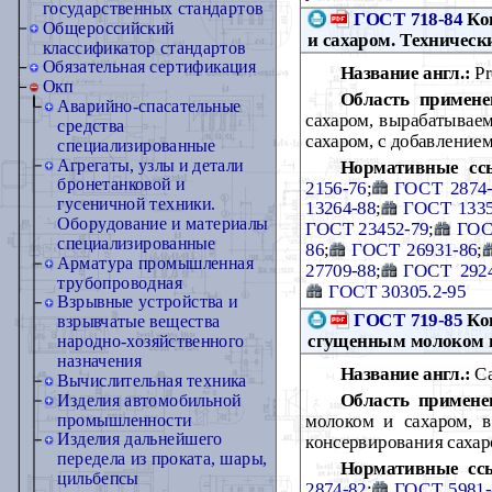
государственных стандартов
ГОСТ 718-84
Кон
Общероссийский
и сахаром. Техническ
классификатор стандартов
Обязательная сертификация
Название англ.:
Pr
Окп
Область примене
Аварийно-спасательные
сахаром, вырабатываем
средства
сахаром, с добавление
специализированные
Агрегаты, узлы и детали
Нормативные сс
бронетанковой и
2156-76
;
ГОСТ 2874-
гусеничной техники.
13264-88
;
ГОСТ 1335
Оборудование и материалы
ГОСТ 23452-79
;
ГОС
специализированные
86
;
ГОСТ 26931-86
;
Арматура промышленная
27709-88
;
ГОСТ 2924
трубопроводная
ГОСТ 30305.2-95
Взрывные устройства и
ГОСТ 719-85
Кон
взрывчатые вещества
сгущенным молоком и
народно-хозяйственного
назначения
Название англ.:
Ca
Вычислительная техника
Область примене
Изделия автомобильной
молоком и сахаром, 
промышленности
Изделия дальнейшего
консервирования сахар
передела из проката, шары,
Нормативные сс
цильбепсы
2874-82
;
ГОСТ 5981-