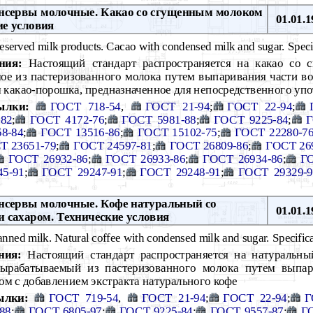
сервы молочные. Какао со сгущенным молоком
01.01.1
ие условия
eserved milk products. Cacao with condensed milk and sugar. Speci
ния:
Настоящий стандарт распространяется на какао со
ое из пастеризованного молока путем выпаривания части в
м какао-порошка, предназначенное для непосредственного уп
ылки:
ГОСТ 718-54
,
ГОСТ 21-94
;
ГОСТ 22-94
;
82
;
ГОСТ 4172-76
;
ГОСТ 5981-88
;
ГОСТ 9225-84
;
Г
8-84
;
ГОСТ 13516-86
;
ГОСТ 15102-75
;
ГОСТ 22280-7
Т 23651-79
;
ГОСТ 24597-81
;
ГОСТ 26809-86
;
ГОСТ 26
ГОСТ 26932-86
;
ГОСТ 26933-86
;
ГОСТ 26934-86
;
ГО
5-91
;
ГОСТ 29247-91
;
ГОСТ 29248-91
;
ГОСТ 29329-9
сервы молочные. Кофе натуральный со
01.01.1
 сахаром. Технические условия
nned milk. Natural coffee with condensed milk and sugar. Specifica
ния:
Настоящий стандарт распространяется на натуральн
вырабатываемый из пастеризованного молока путем выпа
ом с добавлением экстракта натурального кофе
ылки:
ГОСТ 719-54
,
ГОСТ 21-94
;
ГОСТ 22-94
;
Г
88
;
ГОСТ 6805-97
;
ГОСТ 9225-84
;
ГОСТ 9557-87
;
Г