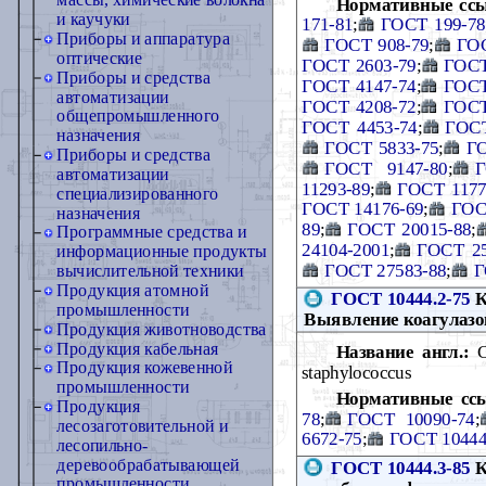
массы, химические волокна
Нормативные сс
и каучуки
171-81
;
ГОСТ 199-78
Приборы и аппаратура
ГОСТ 908-79
;
ГОС
оптические
ГОСТ 2603-79
;
ГОСТ
Приборы и средства
ГОСТ 4147-74
;
ГОСТ
автоматизации
ГОСТ 4208-72
;
ГОСТ
общепромышленного
ГОСТ 4453-74
;
ГОСТ
назначения
ГОСТ 5833-75
;
ГО
Приборы и средства
ГОСТ 9147-80
;
Г
автоматизации
11293-89
;
ГОСТ 1177
специализированного
ГОСТ 14176-69
;
ГОС
назначения
89
;
ГОСТ 20015-88
;
Программные средства и
24104-2001
;
ГОСТ 25
информационные продукты
ГОСТ 27583-88
;
Г
вычислительной техники
Продукция атомной
ГОСТ 10444.2-75
К
промышленности
Выявление коагулаз
Продукция животноводства
Продукция кабельная
Название англ.:
Ca
Продукция кожевенной
staphylococcus
промышленности
Нормативные сс
Продукция
78
;
ГОСТ 10090-74
;
лесозаготовительной и
6672-75
;
ГОСТ 10444
лесопильно-
деревообрабатывающей
ГОСТ 10444.3-85
К
промышленности