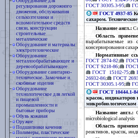
Оборудование для
ГОСТ 30305.3-95
;
ГО
регулирования дорожного
движения, обслуживания
ГОСТ 4937-85
Ко
сельхозтехники и
сахаром. Технические
вспомогательное средств
Название англ.:
Co
связи, конструкции
строительные
Область примене
металлические
вырабатываемые из 
Оборудование и материалы
консервирования саха
электротехнические
Нормативные сс
Оборудование
ГОСТ 2874-82
;
ГОСТ
металлообрабатывающее и
ГОСТ 9218-86
;
ГОСТ
деревообрабатывающее
ГОСТ 15102-75
;
Оборудование санитарно-
техническое. Замочные и
26932-86
;
ГОСТ 2693
скобяные изделия
ГОСТ 30305.1-95
;
ГО
Оборудование
ГОСТ 10444.1-8
технологическое для легкой
красок, индикаторов 
и пищевой
микробиологическом 
промышленности и
бытовые приборы
Название англ.:
Ca
Обувь кожаная
microbiological analysis
Оружие
Область примене
Подшипники качения
реактивов, красок, ин
Полимеры, пластические