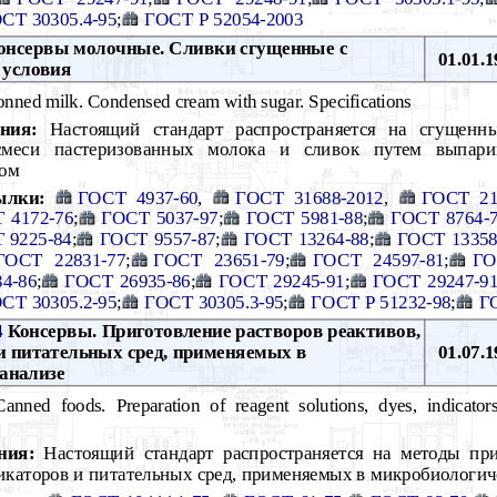
СТ 30305.4-95
;
ГОСТ Р 52054-2003
нсервы молочные. Сливки сгущенные с
01.01.1
 условия
nned milk. Condensed cream with sugar. Specifications
ния:
Настоящий стандарт распространяется на сгущенны
смеси пастеризованных молока и сливок путем выпар
ром
ылки:
ГОСТ 4937-60
,
ГОСТ 31688-2012
,
ГОСТ 21
 4172-76
;
ГОСТ 5037-97
;
ГОСТ 5981-88
;
ГОСТ 8764-
 9225-84
;
ГОСТ 9557-87
;
ГОСТ 13264-88
;
ГОСТ 13358
ГОСТ 22831-77
;
ГОСТ 23651-79
;
ГОСТ 24597-81
;
ГО
4-86
;
ГОСТ 26935-86
;
ГОСТ 29245-91
;
ГОСТ 29247-9
СТ 30305.2-95
;
ГОСТ 30305.3-95
;
ГОСТ Р 51232-98
;
Г
4
Консервы. Приготовление растворов реактивов,
и питательных сред, применяемых в
01.07.1
анализе
nned foods. Preparation of reagent solutions, dyes, indicator
ния:
Настоящий стандарт распространяется на методы при
дикаторов и питательных сред, применяемых в микробиологич