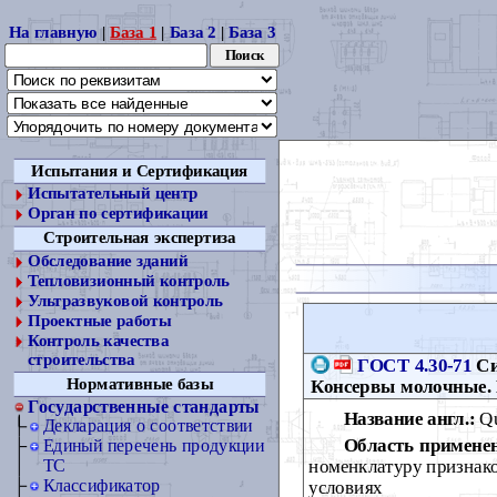
На главную
|
База 1
|
База 2
|
База 3
Испытания и Сертификация
Испытательный центр
Орган по сертификации
Строительная экспертиза
Обследование зданий
Тепловизионный контроль
Ультразвуковой контроль
Проектные работы
Контроль качества
строительства
ГОСТ 4.30-71
Си
Нормативные базы
Консервы молочные. 
Государственные стандарты
Название англ.:
Qu
Декларация о соответствии
Область примене
Единый перечень продукции
номенклатуру признако
ТС
Классификатор
условиях