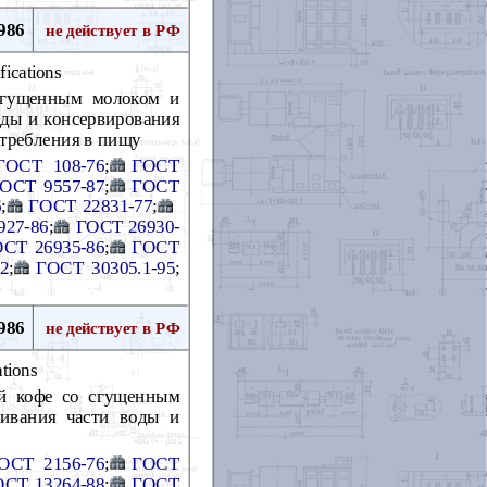
986
не действует в РФ
fications
 сгущенным молоком и
оды и консервирования
отребления в пищу
ГОСТ 108-76
;
ГОСТ
ОСТ 9557-87
;
ГОСТ
6
;
ГОСТ 22831-77
;
927-86
;
ГОСТ 26930-
СТ 26935-86
;
ГОСТ
2
;
ГОСТ 30305.1-95
;
986
не действует в РФ
tions
ый кофе со сгущенным
ривания части воды и
ОСТ 2156-76
;
ГОСТ
ОСТ 13264-88
;
ГОСТ