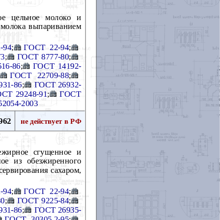
ое цельное молоко и
о молока выпариванием
-94
;
ГОСТ 22-94
;
73
;
ГОСТ 8777-80
;
16-86
;
ГОСТ 14192-
ГОСТ 22709-88
;
931-86
;
ГОСТ 26932-
СТ 29248-91
;
ГОСТ
52054-2003
962
не действует в РФ
ежирное сгущенное и
ое из обезжиренного
сервирования сахаром,
-94
;
ГОСТ 22-94
;
80
;
ГОСТ 9225-84
;
931-86
;
ГОСТ 26935-
ГОСТ 30305.2-95
;