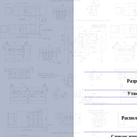
Разр
Утв
Распол
Список изм