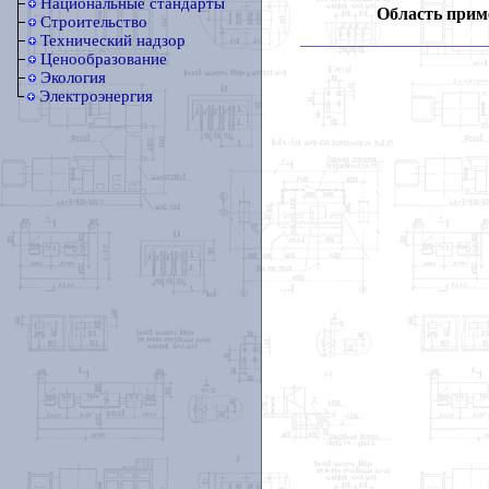
Национальные стандарты
Область прим
Строительство
Технический надзор
Ценообразование
Экология
Электроэнергия