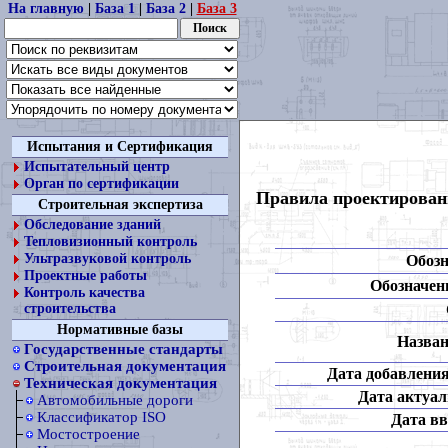
На главную
|
База 1
|
База 2
|
База 3
Испытания и Сертификация
Испытательный центр
Орган по сертификации
Правила проектирован
Строительная экспертиза
Обследование зданий
Тепловизионный контроль
Ультразвуковой контроль
Обозн
Проектные работы
Обозначени
Контроль качества
строительства
Нормативные базы
Назван
Государственные стандарты
Строительная документация
Дата добавления
Техническая документация
Дата актуал
Автомобильные дороги
Классификатор ISO
Дата вв
Мостостроение