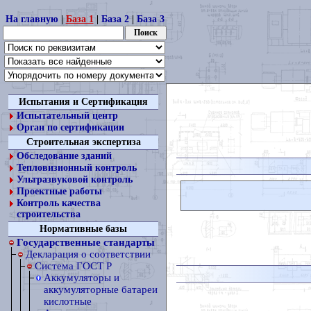
На главную
|
База 1
|
База 2
|
База 3
Испытания и Сертификация
Испытательный центр
Орган по сертификации
Строительная экспертиза
Обследование зданий
Тепловизионный контроль
Ультразвуковой контроль
Проектные работы
Контроль качества
строительства
Нормативные базы
Государственные стандарты
Декларация о соответствии
Cистема ГОСТ Р
Аккумуляторы и
аккумуляторные батареи
кислотные