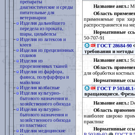
препараты
Название англ.:
Me
диагностические и среды
питательные для
Область примене
ветеринарии
применяемые при хир
Изделия дальнейшего
распространяется на м
передела из проката,
Нормативные сс
шары, цильбепсы
50-707-91
Изделия из латексов и
клеев
ГОСТ 28684-90
Ф
Изделия из прецизионных
требования и методы
сплавов
Название англ.:
Su
Изделия из
прорезиненных тканей
Область примене
Изделия из фарфора,
для обработки костных
фаянса, полуфарфора и
Нормативные ссы
майолики
Изделия колбасные
ГОСТ Р 50348.1
Изделия культурно-
вращающиеся. Фрезы.
бытового назначения и
Название англ.:
Den
хозяйственного обихода
Изделия культурно-
Область примене
бытового назначения и
наиболее широко прим
хозяйственного обихода
практике
из пластмасс
Нормативные ссы
Изделия медицинские
Р 50349-92
;
ГОСТ Р 5