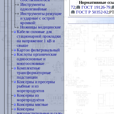
собственной оси
Нормативные ссы
Инструменты
72
;
ГОСТ 19126-79
;
однолезвийные
ГОСТ Р 50352-92
;Р
Инструменты режущие
и ударные с острой
кромкой:
Ножницы медицинские
Кабели силовые для
стационарной прокладки
на напряжение 1 кВ и
свыше
Картон фильтровальный
Кислоты органические
одноосновные и
многоосновные
Комплектные
трансформаторные
подстанции
Консервы и пресервы
рыбные и из
морепродуктов
Консервы из
морепродуктов
Консервы мясные
Консервы
мясорастительные и сало-