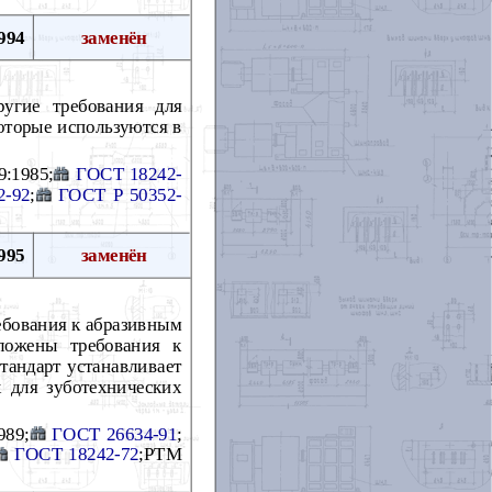
994
заменён
угие требования для
оторые используются в
9:1985;
ГОСТ 18242-
2-92
;
ГОСТ Р 50352-
995
заменён
ебования к абразивным
зложены требования к
тандарт устанавливает
 для зуботехнических
989;
ГОСТ 26634-91
;
ГОСТ 18242-72
;РТМ