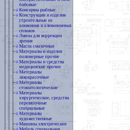
бобовые
Консервы рыбные
Конструкции и изделия
строительные из
алюминия и алюминиевых
сплавов
Линзы для коррекции
зрения
Масла смазочные
Материалы и изделия
полимерные прочие
Материалы и средства
медицинские прочие
Материалы
лакокрасочные
Материалы
стоматологические
Материалы
хирургические, средства
перевязочные
специальные
Материалы
художественные
Машины электрические
Мебель специальная