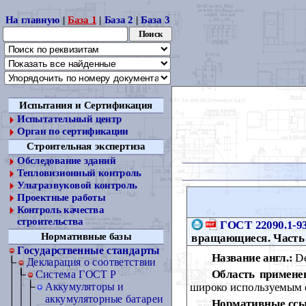
На главную
|
База 1
|
База 2
|
База 3
Испытания и Сертификация
Испытательный центр
Орган по сертификации
Строительная экспертиза
Обследование зданий
Тепловизионный контроль
Ультразвуковой контроль
Проектные работы
Контроль качества
строительства
ГОСТ 22090.1-9
Нормативные базы
вращающиеся. Часть 
Государственные стандарты
Название англ.:
Den
Декларация о соответствии
Область примене
Cистема ГОСТ Р
широко используемым 
Аккумуляторы и
аккумуляторные батареи
Нормативные ссы