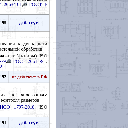
 26634-91
;
ГОСТ Р
995
действует
ования к двенадцати
чательной обработки
плавных (финиры), ISO
-79
;
ГОСТ 26634-91
;
2
992
не действует в РФ
ния к хвостовикам
 контроля размеров
СО 1797-2018
, ISO
991
действует