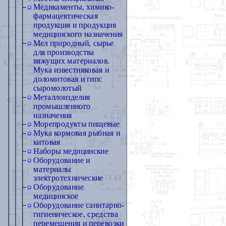
Медикаменты, химико-
фармацевтическая
продукция и продукция
медицинского назначения
Мел природный, сырье
для производства
вяжущих материалов.
Мука известняковая и
доломитовая и гипс
сыромолотый
Металлоизделия
промышленного
назначения
Морепродукты пищевые
Мука кормовая рыбная и
китовая
Наборы медицинские
Оборудование и
материалы
электротехнические
Оборудование
медицинское
Оборудование санитарно-
гигиеническое, средства
перемещения и перевозки