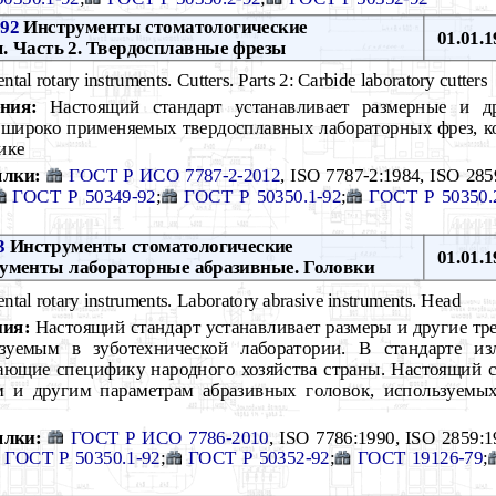
-92
Инструменты стоматологические
01.01.1
 Часть 2. Твердосплавные фрезы
tal rotary instruments. Cutters. Parts 2: Carbide laboratory cutters
ния:
Настоящий стандарт устанавливает размерные и др
 широко применяемых твердосплавных лабораторных фрез, к
ике
лки:
ГОСТ Р ИСО 7787-2-2012
, ISO 7787-2:1984, ISO 285
ГОСТ Р 50349-92
;
ГОСТ Р 50350.1-92
;
ГОСТ Р 50350.
3
Инструменты стоматологические
01.01.1
ументы лабораторные абразивные. Головки
ntal rotary instruments. Laboratory abrasive instruments. Head
ния:
Настоящий стандарт устанавливает размеры и другие тр
ьзуемым в зуботехнической лаборатории. В стандарте и
ающие специфику народного хозяйства страны. Настоящий с
м и другим параметрам абразивных головок, используемых
ылки:
ГОСТ Р ИСО 7786-2010
, ISO 7786:1990, ISO 2859:1
ГОСТ Р 50350.1-92
;
ГОСТ Р 50352-92
;
ГОСТ 19126-79
;