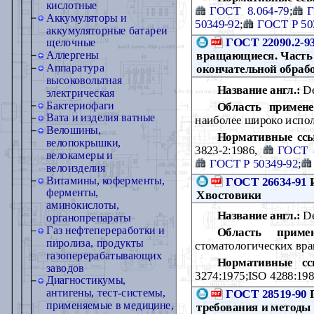
кислотные
ГОСТ 8.064-79
;
Г
Аккумуляторы и
50349-92
;
ГОСТ Р 50
аккумуляторные батареи
ГОСТ 22090.2-9
щелочные
вращающиеся. Часть 
Аллергены
Аппаратура
окончательной обраб
высоковольтная
Название англ.:
Den
электрическая
Бактериофаги
Область примене
Вата и изделия ватные
наиболее широко испол
Велошины,
Нормативные сс
велопокрышки,
3823-2:1986,
ГОСТ 8
велокамеры и
ГОСТ Р 50349-92
;
велоизделия
Витамины, коферменты,
ГОСТ 26634-91
И
ферменты,
Хвостовики
аминокислоты,
Название англ.:
De
органопрепараты
Газ нефтепереработки и
Область примен
пиролиза, продукты
стоматологических вра
газоперерабатывающих
Нормативные сс
заводов
3274:1975;ISO 4288:198
Диагностикумы,
антигены, тест-системы,
ГОСТ 28519-90
П
применяемые в медицине,
требования и методы