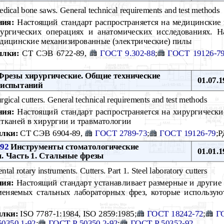
dical bone saws. General technical requirements and test methods
ния:
Настоящий стандарт распространяется на медицинские 
ургических операциях и анатомических исследованиях. Н
едицинские механизированные (электрические) пилы
ылки:
СТ СЭВ 6722-89,
ГОСТ 9.302-88
;
ГОСТ 19126-7
резы хирургические. Общие технические
01.07.1
 испытаний
rgical cutters. General technical requirements and test methods
ния:
Настоящий стандарт распространяется на хирургическ
 тканей в хирургии и травматологии
лки:
СТ СЭВ 6904-89,
ГОСТ 2789-73
;
ГОСТ 19126-79
;Р
-92
Инструменты стоматологические
01.01.1
 Часть 1. Стальные фрезы
tal rotary instruments. Cutters. Part 1. Steel laboratory cutters
ния:
Настоящий стандарт устанавливает размерные и другие 
еняемых стальных лабораторных фрез, которые используют
лки:
ISO 7787-1:1984, ISO 2859:1985;
ГОСТ 18242-72
;
Г
0350.1-92
;
ГОСТ Р 50350.2-92
;
ГОСТ Р 50352-92