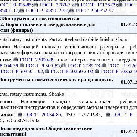
ОСТ 9.306-85
;
ГОСТ 2789-73
;
ГОСТ 19126-79
;
ГОСТ
350.1-92
;
ГОСТ Р 50350.2-92
;
ГОСТ Р 50352-92
3
Инструменты стоматологические
2. Боры стальные и твердосплавные для
01.01.1
отки (финиры)
tal rotary instruments. Part 2. Steel and carbide finishing burs
ния:
Настоящий стандарт устанавливает размеры и треб
ьзуемым формам стальных и твердосплавных боров для окон
ылки:
ГОСТ 22090-89
в части боров стальных и твердос
.064-79
;
ГОСТ 9.306-85
;
ГОСТ 2789-73
;
ГОСТ 19126
ГОСТ Р 50350.1-92
;
ГОСТ Р 50350.2-92
;
ГОСТ Р 50352-9
нструменты стоматологические вращающиеся.
01.07.1
ntal rotary instruments. Shanks
ения:
Настоящий стандарт устанавливает требова
щающихся инструментов и определяет методы измерений для
ылки:
ГОСТ 26634-85
, ISO 1797:1985,
ГОСТ Р И
5;ISO 6507-1:1982
илы медицинские. Общие технические
01.01.1
 испытаний