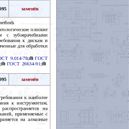
995
заменён
 methods
атологические плоские
ые с зубоврачебными
ребования к дискам и
аченные для обработки
ОСТ 9.014-78
;
ГОСТ
;
ГОСТ 26634-91
;
995
заменён
требования к наиболее
ания к инструментам,
распространяется на
тканей, применяемые с
раняется на алмазные