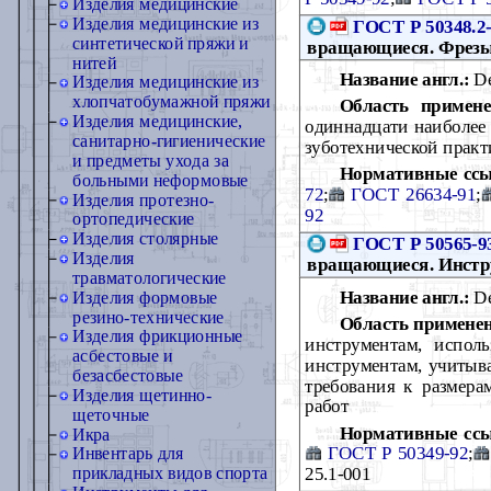
Изделия медицинские
Изделия медицинские из
ГОСТ Р 50348.2
синтетической пряжи и
вращающиеся. Фрезы.
нитей
Название англ.:
Den
Изделия медицинские из
хлопчатобумажной пряжи
Область примене
Изделия медицинские,
одиннадцати наиболее
санитарно-гигиенические
зуботехнической практ
и предметы ухода за
Нормативные ссы
больными неформовые
72
;
ГОСТ 26634-91
;
Изделия протезно-
92
ортопедические
Изделия столярные
ГОСТ Р 50565-9
Изделия
вращающиеся. Инстр
травматологические
Название англ.:
De
Изделия формовые
резино-технические
Область примене
Изделия фрикционные
инструментам, испол
асбестовые и
инструментам, учитыв
безасбестовые
требования к размера
Изделия щетинно-
работ
щеточные
Нормативные сс
Икра
ГОСТ Р 50349-92
;
Инвентарь для
25.1-001
прикладных видов спорта