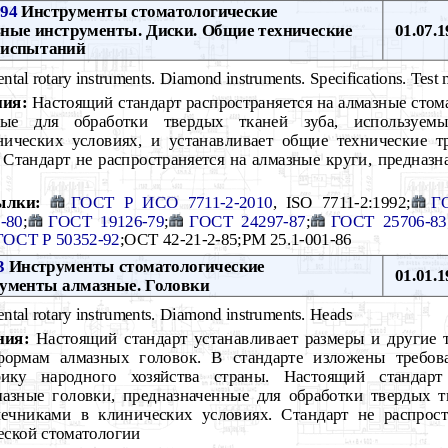
-94
Инструменты стоматологические
ые инструменты. Диски. Общие технические
01.07.1
 испытаний
ntal rotary instruments. Diamond instruments. Specifications. Test
ния:
Настоящий стандарт распространяется на алмазные стом
нные для обработки твердых тканей зуба, используем
ических условиях, и устанавливает общие технические т
Стандарт не распространяется на алмазные круги, предназн
ылки:
ГОСТ Р ИСО 7711-2-2010
, ISO 7711-2:1992;
Г
-80
;
ГОСТ 19126-79
;
ГОСТ 24297-87
;
ГОСТ 25706-83
ГОСТ Р 50352-92
;ОСТ 42-21-2-85;РМ 25.1-001-86
3
Инструменты стоматологические
01.01.1
ументы алмазные. Головки
ntal rotary instruments. Diamond instruments. Heads
ния:
Настоящий стандарт устанавливает размеры и другие 
формам алмазных головок. В стандарте изложены требов
ку народного хозяйства страны. Настоящий стандарт 
мазные головки, предназначенные для обработки твердых 
ечниками в клинических условиях. Стандарт не распрост
еской стоматологии