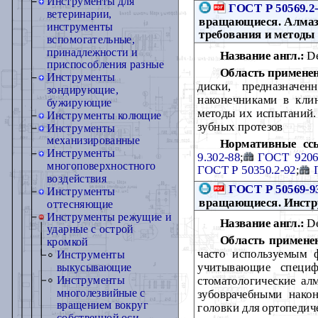
Инструменты для
ГОСТ Р 50569.2
ветеринарии,
вращающиеся. Алмазн
инструменты
требования и методы
вспомогательные,
принадлежности и
Название англ.:
De
приспособления разные
Область примене
Инструменты
диски, предназначе
зондирующие,
наконечниками в клин
бужирующие
методы их испытаний. 
Инструменты колющие
зубных протезов
Инструменты
механизированные
Нормативные сс
Инструменты
9.302-88
;
ГОСТ 9206
многоповерхностного
ГОСТ Р 50350.2-92
;
воздействия
ГОСТ Р 50569-9
Инструменты
вращающиеся. Инстр
оттесняющие
Инструменты режущие и
Название англ.:
De
ударные с острой
Область примене
кромкой
часто используемым 
Инструменты
учитывающие специфи
выкусывающие
стоматологические ал
Инструменты
многолезвийные с
зубоврачебными након
вращением вокруг
головки для ортопедич