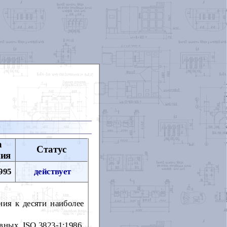
а
Статус
ния
995
действует
ния к десяти наиболее
вных, ISO 3823-1:1986,