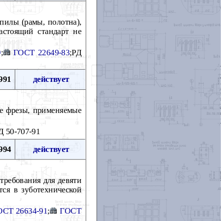
пилы (рамы, полотна),
астоящий стандарт не
9
;
ГОСТ 22649-83
;РД
991
действует
ие фрезы, применяемые
Д 50-707-91
994
действует
требования для девяти
ся в зуботехнической
ОСТ 26634-91
;
ГОСТ