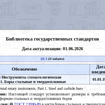
Библиотека государственных стандартов
Дата актуализации: 01.06.2026
[1]
2
(11 найдено)
Дат
Обозначение
введе
3
Инструменты стоматологические
01.01.1
1. Боры стальные и твердосплавные
tal rotary instruments. Part 1. Steel and carbide burs
ния:
Настоящий стандарт устанавливает размеры и требова
формам стальных и твердосплавных боров
лки:
ГОСТ 22090-89
в части боров стальных и твердоспла