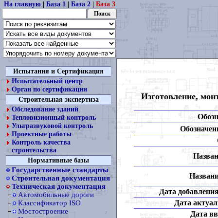
На главную
|
База 1
|
База 2
|
База 3
Испытания и Сертификация
Испытательный центр
Орган по сертификации
Изготовление, мон
Строительная экспертиза
Обследование зданий
Обозн
Тепловизионный контроль
Ультразвуковой контроль
Обозначени
Проектные работы
Контроль качества
строительства
Назван
Нормативные базы
Государственные стандарты
Названи
Строительная документация
Техническая документация
Дата добавления
Автомобильные дороги
Дата актуал
Классификатор ISO
Мостостроение
Дата вв