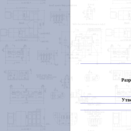
Разр
Утв