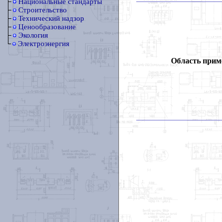
Национальные стандарты
Строительство
Технический надзор
Ценообразование
Экология
Электроэнергия
Область прим