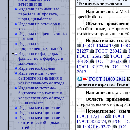
Технические условия
ветеринарии
Изделия дальнейшего
Название англ.:
Meat a
передела из проката,
specifications
шары, цильбепсы
Область применения
Изделия из латексов и
обработанные, замороженн
клеев
питания и промышленной п
Изделия из прецизионных
сплавов
Нормативные ссылк
Изделия из
ГОСТ 10444.15
;
ГОС
прорезиненных тканей
21237
;
ГОСТ 23042
;
Изделия из фарфора,
ГОСТ 26927
;
ГОСТ 26
фаянса, полуфарфора и
30178
;
ГОСТ 30538
;
майолики
ГОСТ 31777
;
ГОСТ 31
Изделия колбасные
2013
Изделия культурно-
бытового назначения и
ГОСТ 31800-2012
К
хозяйственного обихода
раннего возраста. Техни
Изделия культурно-
Название англ.:
Canned
бытового назначения и
хозяйственного обихода
Область применени
из пластмасс
стерилизованные мясораст
Изделия медицинские
Нормативные ссыл
Изделия медицинские
ГОСТ 1721-85
;
ГОСТ 17
Изделия медицинские из
ГОСТ 3560-73
;
ГОСТ 5
синтетической пряжи и
ГОСТ 6292-93
;
ГОСТ
нитей