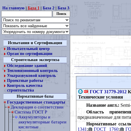
На главную
|
База 1
|
База 2
|
База 3
Испытания и Сертификация
Испытательный центр
Орган по сертификации
Строительная экспертиза
Обследование зданий
Тепловизионный контроль
Ультразвуковой контроль
Проектные работы
Контроль качества
строительства
ГОСТ 31779-2012
К
Нормативные базы
Технические условия
Государственные стандарты
Название англ.:
Semi-s
Декларация о соответствии
Область применен
Cистема ГОСТ Р
предназначенные для пита
Аккумуляторы и
аккумуляторные батареи
Нормативные ссылк
кислотные
1341
;
ГОСТ 1760
;
ГО