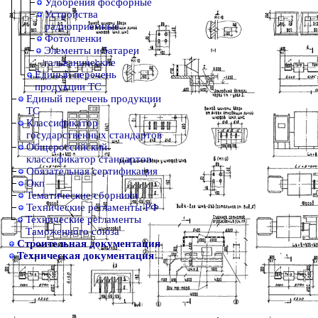
Удобрения фосфорные
Устройства
радиоприемные
Фотопленки
Элементы и батареи
гальванические
Единый перечень
продукции ТС
Единый перечень продукции
ТС
Классификатор
государственных стандартов
Общероссийский
классификатор стандартов
Обязательная сертификация
Окп
Тематические сборники
Технические регламенты РФ
Технические регламенты
Таможенного союза
Строительная документация
Техническая документация