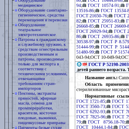
86
;
ГОСТ 10444.8-88
;
Оборудование
94
;
ГОСТ 10574-91
;
Г
медицинское
Оборудование санитарно-
13516-86
;
ГОСТ 13534-
гигиеническое, средства
ГОСТ 21650-76
;
ГОСТ 2
перемещения и перевозки
82
;
ГОСТ 25951-83
;
Г
Оборудование
26668-85
;
ГОСТ 26669-
театральное
ГОСТ 26929-94
;
ГОСТ 2
электротехническое
86
;
ГОСТ 26935-86
;
Г
Патроны к гражданскому
30538-97
;
ГОСТ Р 8.579
и служебному оружию, к
51444-99
;
ГОСТ Р 5144
средствам огнестрельным
51480-99
;
ГОСТ Р 51574
производственным и
043-94;ОСТ 10-049-94;ОСТ
патроны, производимые
только для экспорта в
ГОСТ Р 52198-2003
соответствии с
детей раннего возраста.
техническими условиями,
Название англ.:
Canned
отвечающими
требованиям стран-
Область применени
импортеров
стерилизованные мясораст
Пектины, экстракты
Нормативные ссылк
пряностей, эфирные
ГОСТ 1721-85
;
ГОСТ 17
масла, семена для
ГОСТ 3560-73
;
ГОСТ 53
промпереработки,
ГОСТ 6292-93
;
ГОСТ 70
красители, косточки
ГОСТ 7825-96
;
ГОСТ 7
плодовые, выжимки,
79
;
ГОСТ 8756.18-70
;
пищевкусовые приправы
ГОСТ 10444.1-84
;
ГОСТ
Пигменты белые сухие