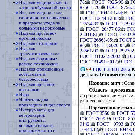
78
;
ГОСТ 7825-96
;
Г
Изделия медицинские из
8756.1-79
;
ГОСТ 8756.1
хлопчатобумажной пряжи
ГОСТ 10444.1-84
;
ГО
Изделия медицинские,
санитарно-гигиенические
ГОСТ 10444.12-88
;
ГОС
и предметы ухода за
13534-89
;
ГОСТ 13799-
больными неформовые
ГОСТ 20477-86
;
ГОС
Изделия протезно-
25011-81
;
ГОСТ 25292-
ортопедические
ГОСТ 26663-85
;
ГОСТ 2
Изделия столярные
86
;
ГОСТ 26929-94
;
Г
Изделия
28561-90
;
ГОСТ 29270-
травматологические
ГОСТ 31102.2-2002
;
ГОС
Изделия формовые
ГОСТ 31491-2012
;
ГОСТ
резино-технические
ГОСТ 31801-2012
К
Изделия фрикционные
асбестовые и
детское. Технические ус
безасбестовые
Название англ.:
Canned
Изделия щетинно-
щеточные
Область применени
Икра
стерилизованные мясные к
Инвентарь для
раннего возраста
прикладных видов спорта
Нормативные ссылк
Инструменты для
ГОСТ 3560
;
ГОСТ 55
ветеринарии,
ГОСТ 7699
;
ГОСТ 855
инструменты
9142
;
ГОСТ 9793
;
Г
вспомогательные,
10444.12
;
ГОСТ 10444.1
принадлежности и
ГОСТ 15846
;
ГОСТ 