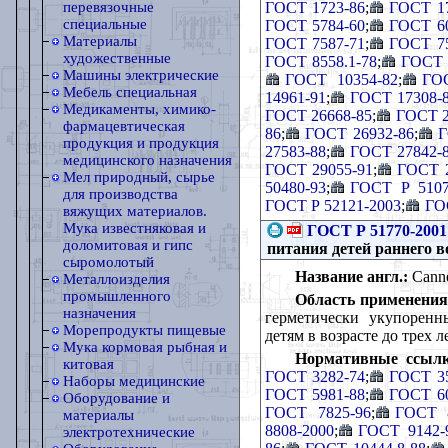
ГОСТ 1723-86
;
ГОСТ 17
перевязочные
специальные
ГОСТ 5784-60
;
ГОСТ 60
Материалы
ГОСТ 7587-71
;
ГОСТ 75
художественные
ГОСТ 8558.1-78
;
ГОСТ 
Машины электрические
ГОСТ 10354-82
;
ГОС
Мебель специальная
14961-91
;
ГОСТ 17308-
Медикаменты, химико-
ГОСТ 26668-85
;
ГОСТ 2
фармацевтическая
86
;
ГОСТ 26932-86
;
Г
продукция и продукция
27583-88
;
ГОСТ 27842-
медицинского назначения
ГОСТ 29055-91
;
ГОСТ 2
Мел природный, сырье
50480-93
;
ГОСТ Р 5107
для производства
ГОСТ Р 52121-2003
;
ГО
вяжущих материалов.
Мука известняковая и
ГОСТ Р 51770-2001
доломитовая и гипс
питания детей раннего в
сыромолотый
Название англ.:
Canned
Металлоизделия
промышленного
Область применения
назначения
герметически укупоренн
Морепродукты пищевые
детям в возрасте до трех л
Мука кормовая рыбная и
Нормативные ссылк
китовая
ГОСТ 3282-74
;
ГОСТ 35
Наборы медицинские
ГОСТ 5981-88
;
ГОСТ 60
Оборудование и
ГОСТ 7825-96
;
ГОСТ 8
материалы
8808-2000
;
ГОСТ 9142-
электротехнические