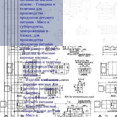
основе: - Говядина и
телятина для
производства
продуктов детского
питания - Мясо и
субпродукты,
замороженные в
блоках, для
производства
продуктов питания
детей раннего возраста
- Изделия колбасные
вареные мясные...
- Говядина и телятина
для производства
продуктов детского
питания
- Изделия колбасные
вареные мясные для
детского питания
- Колбасы
полукопченые для
детского питания
- Консервы мясные.
Пюре мясное детское
- Мясо и