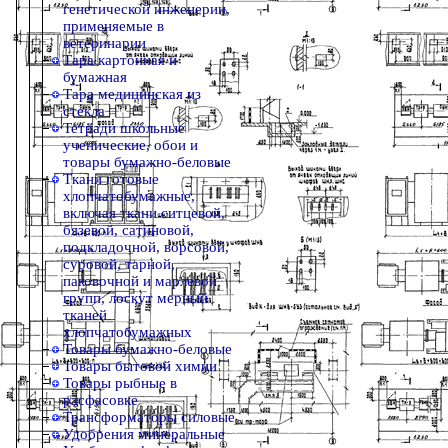
генетической инженерии,
применяемые в
ветеринарии
Тара картонная и
бумажная
Тара медицинская из
стекла
Тетради школьные
ученические, обои и
товары бумажно-беловые
Ткани готовые
хлопчатобумажные,
включая ткани ситцевой,
бязевой, сатиновой,
подкладочной, ворсовой,
суровой, тарной,
паковочной и марлевой
групп, лоскут мерный
тканей
хлопчатобумажных
Товары бумажно-беловые
Товары бытовой химии
Товары рыбные в
расфасовке
Трансформаторы силовые
Удобрения минеральные