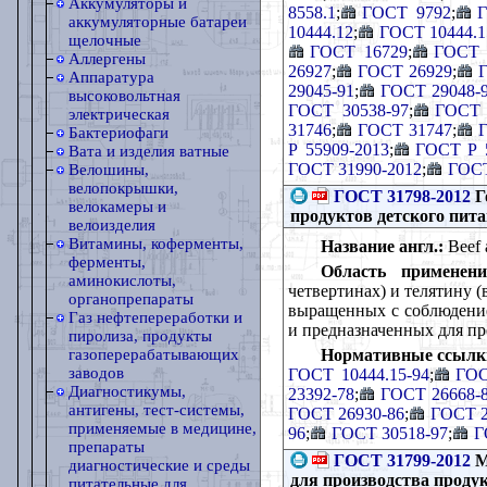
Аккумуляторы и
8558.1
;
ГОСТ 9792
;
аккумуляторные батареи
10444.12
;
ГОСТ 10444.1
щелочные
ГОСТ 16729
;
ГОСТ 
Аллергены
26927
;
ГОСТ 26929
;
Аппаратура
29045-91
;
ГОСТ 29048-
высоковольтная
ГОСТ 30538-97
;
ГОСТ 
электрическая
31746
;
ГОСТ 31747
;
Бактериофаги
Р 55909-2013
;
ГОСТ Р 5
Вата и изделия ватные
ГОСТ 31990-2012
;
ГОСТ
Велошины,
велопокрышки,
ГОСТ 31798-2012
Г
велокамеры и
продуктов детского пита
велоизделия
Витамины, коферменты,
Название англ.:
Beef a
ферменты,
Область применени
аминокислоты,
четвертинах) и телятину (
органопрепараты
выращенных с соблюдение
Газ нефтепереработки и
и предназначенных для пр
пиролиза, продукты
Нормативные ссылк
газоперерабатывающих
заводов
ГОСТ 10444.15-94
;
ГОС
Диагностикумы,
23392-78
;
ГОСТ 26668-
антигены, тест-системы,
ГОСТ 26930-86
;
ГОСТ 2
применяемые в медицине,
96
;
ГОСТ 30518-97
;
Г
препараты
ГОСТ 31799-2012
М
диагностические и среды
для производства продук
питательные для