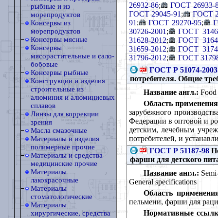
26932-86
;
ГОСТ 26933-
рыбные и из
ГОСТ 29045-91
;
ГОСТ 2
морепродуктов
91
;
ГОСТ 29270-95
;
Г
Консервы из
30726-2001
;
ГОСТ 3146
морепродуктов
Консервы мясные
31628-2012
;
ГОСТ 3164
Консервы
31659-2012
;
ГОСТ 3174
мясорастительные и сало-
31796-2012
;
ГОСТ 31798
бобовые
ГОСТ Р 51074-2003
Консервы рыбные
потребителя. Общие тре
Конструкции и изделия
строительные из
Название англ.:
Food p
алюминия и алюминиевых
Область применения
сплавов
зарубежного производств
Линзы для коррекции
Федерации в оптовой и ро
зрения
детским, лечебным учреж
Масла смазочные
потребителей, и устанавл
Материалы и изделия
полимерные прочие
ГОСТ Р 51187-98
По
Материалы и средства
фарши для детского пит
медицинские прочие
Материалы
Название англ.:
Semi-
лакокрасочные
General specifications
Материалы
Область применения
стоматологические
пельмени, фарши для раци
Материалы
Нормативные ссылк
хирургические, средства