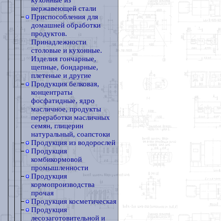
кухонные из
нержавеющей стали
Приспособления для
домашней обработки
продуктов.
Принадлежности
столовые и кухонные.
Изделия гончарные,
щепные, бондарные,
плетеные и другие
Продукция белковая,
концентраты
фосфатидные, ядро
масличное, продукты
переработки масличных
семян, глицерин
натуральный, соапстоки
Продукция из водорослей
Продукция
комбикормовой
промышленности
Продукция
кормопроизводства
прочая
Продукция косметическая
Продукция
лесозаготовительной и