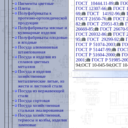
ГОСТ 10444.11-89
;
ГОС
Пигменты цветные
ГОСТ 12307-66
;
ГОСТ 1
Плиты
Полуфабрикаты к
69
;
ГОСТ 14192-96
;
протезно-ортопедической
ГОСТ 21650-76
;
ГОСТ 2
продукции
82
;
ГОСТ 25951-83
;
Г
Полуфабрикаты мясные и
26669-85
;
ГОСТ 26670-
кулинарные изделия
ГОСТ 26932-86
;
ГОСТ 2
Полуфабрикаты плодовые
95
;
ГОСТ 29299-92
;
и ягодные
ГОСТ Р 51074-2003
;
ГО
Посуда алюминиевая
ГОСТ Р 51447-99
;
ГОСТ
штампованная
ГОСТ Р 51604-2000
;
ГО
Посуда и изделия из
2001
;
ГОСТ Р 51985-20
сплавов цветных
94;ОСТ 10-045-94;ОСТ 10-
металлов
Посуда и изделия
хозяйственные
металлические литые, из
жести и листовой стали
Посуда из нержавеющей
стали
Посуда сортовая
Посуда хозяйственная
стальная эмалированная
Посуда хозяйственная,
термосы и колбы, изделия
ламповые