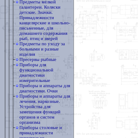
Предметы мелкой
галантереи. Коляски
детские. Значки.
Принадлежности
канцелярские и школьно-
письменные, для
домашнего содержания
рыб, птиц и зверей
Предметы по уходу за
больными и разные
изделия
Пресервы рыбные
Приборы для
функциональной
диагностики
измерительные
Приборы и аппараты для
диагностики. Очки
Приборы и аппараты для
лечения, наркозные.
Устройства для
замещения функций
органов и систем
организма
Приборы столовые и
принадлежности