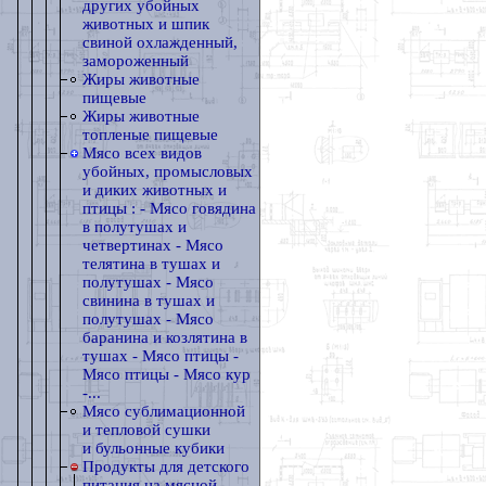
других убойных
животных и шпик
свиной охлажденный,
замороженный
Жиры животные
пищевые
Жиры животные
топленые пищевые
Мясо всех видов
убойных, промысловых
и диких животных и
птицы : - Мясо говядина
в полутушах и
четвертинах - Мясо
телятина в тушах и
полутушах - Мясо
свинина в тушах и
полутушах - Мясо
баранина и козлятина в
тушах - Мясо птицы -
Мясо птицы - Мясо кур
-...
Мясо сублимационной
и тепловой сушки
и бульонные кубики
Продукты для детского
питания на мясной