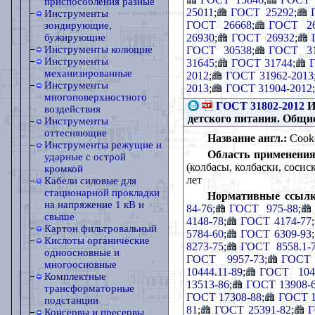
приспособления разные
25011
;
ГОСТ 25292
;
Инструменты
ГОСТ 26668
;
ГОСТ 26
зондирующие,
26930
;
ГОСТ 26932
;
бужирующие
Инструменты колющие
ГОСТ 30538
;
ГОСТ 31
Инструменты
31645
;
ГОСТ 31744
;
механизированные
2012
;
ГОСТ 31962-2013
Инструменты
2013
;
ГОСТ 31904-2012
;
многоповерхностного
ГОСТ 31802-2012
И
воздействия
детского питания. Общи
Инструменты
оттесняющие
Название англ.:
Cooked
Инструменты режущие и
Область применения
ударные с острой
(колбасы, колбаски, сосис
кромкой
лет
Кабели силовые для
стационарной прокладки
Нормативные ссылк
на напряжение 1 кВ и
84-76
;
ГОСТ 975-88
;
свыше
4148-78
;
ГОСТ 4174-77
;
Картон фильтровальный
5784-60
;
ГОСТ 6309-93
;
Кислоты органические
8273-75
;
ГОСТ 8558.1-
одноосновные и
ГОСТ 9957-73
;
ГОСТ 
многоосновные
10444.11-89
;
ГОСТ 1044
Комплектные
13513-86
;
ГОСТ 13908-
трансформаторные
ГОСТ 17308-88
;
ГОСТ 1
подстанции
81
;
ГОСТ 25391-82
;
Г
Консервы и пресервы