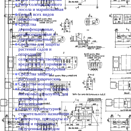
Рыба соленая, пряного
посола и маринованная
Сельдь всех видов
обработки
Средства
дезинфекционные,
дезинсекционные и
дератизационные
Средства для защиты
растений садов и
огородов от
сельскохозяйственных
вредителей и сорняков и
минеральные удобрения
Средства защиты
растений химические
Средства моющие
Средства против бытовых
насекомых, грызунов, для
дезинфекции и
антисептики
Стекло архитектурно-
строительного назначения
Сыворотки, препараты из
крови и препараты,
полученные методом