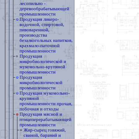
лесопильно -
деревообрабатывающей
промышленности
Продукция ликеро-
водочной, спиртовой,
пивоваренной,
производства
бeзaлкoгoльныx напитков,
крахмало-паточной
промышленности
Продукция
микробиологической и
мукомольно-крупяной
промышленности
Продукция
микробиологической
промышленности
Продукция мукомольно-
крупяной
промышленности прочая,
побочная и отходы
Продукция мясной и
птицеперерабатывающей
промышленности
Жир-сырец говяжий,
свиной, бараний и