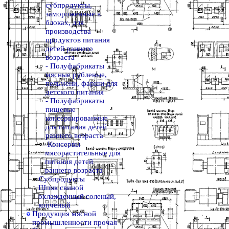
субпродукты,
замороженные в
блоках, для
производства
продуктов питания
детей раннего
возраста
- Полуфабрикаты
мясные рубленые,
пельмени, фарши для
детского питания
- Полуфабрикаты
пищевые
консервированные
для питания детей
раннего возраста
-Консервы
мясорастительные для
питания детей
раннего возраста
Субпродукты
Шпик свиной
охлажденный соленый,
копченый
Продукция мясной
промышленности прочая