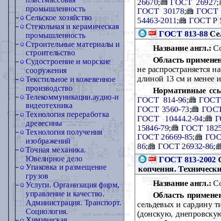
пластмассовая
26670
;
ГОСТ 26927
;
промышленность
ГОСТ 30178
;
ГОСТ 
Сельское хозяйство
54463-2011
;
ГОСТ Р 
Стекольная и керамическая
ГОСТ 813-88
Сел
промышленность
Строительные материалы и
Название англ.:
Co
строительство
Область примене
Судостроение и морские
не распространяется н
сооружения
длиной 13 см и менее и
Текстильное и кожевенное
производство
Нормативные сс
Телекоммуникации.аудио-и
ГОСТ 814-96
;
ГОСТ
видеотехника
ГОСТ 3560-73
;
ГОСТ
Технология переработка
ГОСТ 10444.2-94
;
Г
древесины
15846-79
;
ГОСТ 1825
Технология получения
ГОСТ 26669-85
;
ГОС
изображений
86
;
ГОСТ 26932-86
;
Точная механика.
Ювелирное дело
ГОСТ 813-2002
С
Упаковка и размещение
копчения. Технически
грузов
Название англ.:
Co
Услуги. Организация фирм,
управление и качество.
Область примене
Администрация. Транспорт.
сельдевых и сардину т
Социология.
(донскую, днепровскую,
Химическая