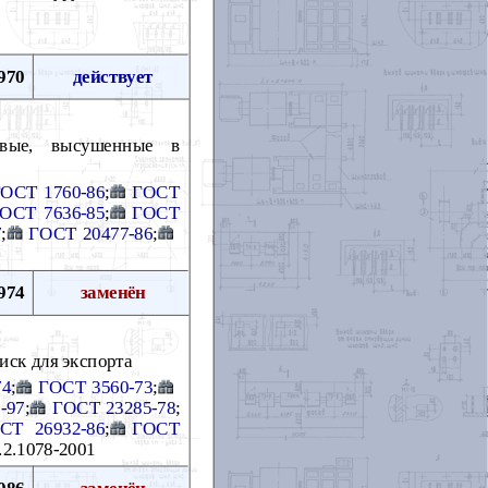
970
действует
евые, высушенные в
ОСТ 1760-86
;
ГОСТ
ОСТ 7636-85
;
ГОСТ
7
;
ГОСТ 20477-86
;
974
заменён
иск для экспорта
74
;
ГОСТ 3560-73
;
-97
;
ГОСТ 23285-78
;
СТ 26932-86
;
ГОСТ
.2.1078-2001
986
заменён