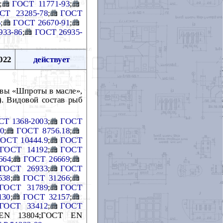
;
ГОСТ 11771-93
;
СТ 23285-78
;
ГОСТ
5
;
ГОСТ 26670-91
;
933-86
;
ГОСТ 26935-
022
действует
рвы «Шпроты в масле»,
). Видовой состав рыб
СТ 1368-2003
;
ГОСТ
0
;
ГОСТ 8756.18
;
ОСТ 10444.9
;
ГОСТ
ГОСТ 14192
;
ГОСТ
664
;
ГОСТ 26669
;
ГОСТ 26933
;
ГОСТ
538
;
ГОСТ 31266
;
ГОСТ 31789
;
ГОСТ
130
;
ГОСТ 32157
;
ГОСТ 33412
;
ГОСТ
EN 13804;ГОСТ EN