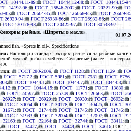
ОСТ 10444.11-89
;
ГОСТ 10444.12-88
;
ГОСТ 10444.15-94
СТ 14192-96
;
ГОСТ 15846-2002
;
ГОСТ 20221-90
;
ГО
3-85
;
ГОСТ 26664-85
;
ГОСТ 26668-85
;
ГОСТ 26669-8
Т 26929-94
;
ГОСТ 26930-86
;
ГОСТ 26932-86
;
ГОСТ 26
ГОСТ 30178-98
;
ГОСТ 30425-97
;
ГОСТ 30538-97
онсервы рыбные. «Шпроты в масле».
01.07.2
ned fish. «Sprats in оil». Specifications
ния:
Настоящий стандарт распространяется на рыбные консе
ченой мелкой рыбы семейства Сельдевые (далее – консервы
и А
лки:
ГОСТ 280-2009
,
ГОСТ 1128
;
ГОСТ 1129
;
ГО
ГОСТ 5717.2
;
ГОСТ 5981
;
ГОСТ 7981
;
ГОСТ 8756.
808
;
ГОСТ 10444.1
;
ГОСТ 10444.7
;
ГОСТ 10444.8
;
Г
4.12
;
ГОСТ 10444.15
;
ГОСТ 11771
;
ГОСТ 13830
;
;
ГОСТ 24597
;
ГОСТ 25749
;
ГОСТ 26663
;
ГОСТ 26
 26927
;
ГОСТ 26929
;
ГОСТ 26930
;
ГОСТ 26932
;
ГОСТ 30054
;
ГОСТ 30178
;
ГОСТ 30425
;
ГОСТ 30
 31671
;
ГОСТ 31744
;
ГОСТ 31745
;
ГОСТ 31746
;
ГОСТ 31983
;
ГОСТ 32004
;
ГОСТ 32097
;
ГОСТ 32
 32163
;
ГОСТ 32164
;
ГОСТ 32744
;
ГОСТ 33411
;
;
ГОСТ 34427
;
ГОСТ 34449
;
ГОСТ 34616
;ГОСТ 