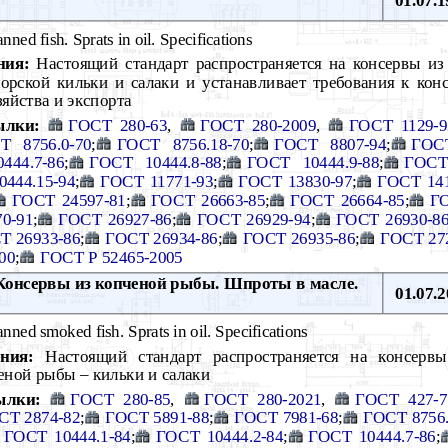
ned fish. Sprats in oil. Specifications
ния:
Настоящий стандарт распространяется на консервы из
орской кильки и салаки и устанавливает требования к кон
зяйства и экспорта
ылки:
ГОСТ 280-63
,
ГОСТ 280-2009
,
ГОСТ 1129-9
Т 8756.0-70
;
ГОСТ 8756.18-70
;
ГОСТ 8807-94
;
ГОСТ
444.7-86
;
ГОСТ 10444.8-88
;
ГОСТ 10444.9-88
;
ГОСТ 
444.15-94
;
ГОСТ 11771-93
;
ГОСТ 13830-97
;
ГОСТ 141
ГОСТ 24597-81
;
ГОСТ 26663-85
;
ГОСТ 26664-85
;
ГО
0-91
;
ГОСТ 26927-86
;
ГОСТ 26929-94
;
ГОСТ 26930-8
Т 26933-86
;
ГОСТ 26934-86
;
ГОСТ 26935-86
;
ГОСТ 27
00
;
ГОСТ Р 52465-2005
онсервы из копченой рыбы. Шпроты в масле.
01.07.2
nned smoked fish. Sprats in oil. Specifications
ния:
Настоящий стандарт распространяется на консерв
еной рыбы – кильки и салаки
ылки:
ГОСТ 280-85
,
ГОСТ 280-2021
,
ГОСТ 427-7
СТ 2874-82
;
ГОСТ 5891-88
;
ГОСТ 7981-68
;
ГОСТ 8756.
ГОСТ 10444.1-84
;
ГОСТ 10444.2-84
;
ГОСТ 10444.7-86
;