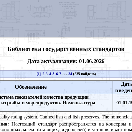
Библиотека государственных стандартов
Дата актуализации: 01.06.2026
[1]
2
3
4
5
6
7
. . .
34
(335 найдено)
Дат
Обозначение
введе
стема показателей качества продукции.
 из рыбы и морепродуктов. Номенклатура
01.01.1
ality rating system. Canned fish and fish preserves. The nomenclat
ния:
Настоящий стандарт распространяется на консервы 
воночных, млекопитающих, водорослей) и устанавливает ном