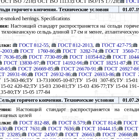
ГОСТ ISO 7218;ГОСТ ISO 11133;ГОСТ ISO/TS 17728;
ГОСТ
ьди горячего копчения. Технические условия
01.07.1
t-smoked herrings. Specifications
ния:
Настоящий стандарт распространяется на сельди горяче
а тихоокеанскую сельдь длиной 17 см и менее, атлантическу
лки:
ГОСТ 812-55
,
ГОСТ 812-2013
,
ГОСТ 427-75
;
-2003
;
ГОСТ 1760-86
;
ГОСТ 3282-74
;
ГОСТ 3560-7
 7636-85
;
ГОСТ 7730-89
;
ГОСТ 10354-82
;
ГОСТ 1044
ГОСТ 13830-97
;
ГОСТ 14192-96
;
ГОСТ 18251-87
;
ГО
8-85
;
ГОСТ 26669-85
;
ГОСТ 26670-91
;
ГОСТ 26927-8
Т 26931-86
;
ГОСТ 26932-86
;
ГОСТ 26933-86
;
ГОСТ 2
 15-363-86;ТУ 13-7310005-10-87;ТУ 15-01 307-85;ТУ 15-01
 15-02 420-82;ТУ 15-03 230-81;ТУ 15-03 436-77;ТУ 15-04 191
135-80;ТУ 15-05 177-84
ельди горячего копчения. Технические условия
01.07.2
ения:
Настоящий стандарт распространяется на сельди
пищевых целей
лки:
ГОСТ 812-88
,
ГОСТ 8.579
;
ГОСТ 814
;
ГОСТ 
630
;
ГОСТ 7631
;
ГОСТ 7636
;
ГОСТ 10444.15
;
ГОСТ 
Т 23285
;
ГОСТ 24597
;
ГОСТ 26663
;
ГОСТ 26668
;