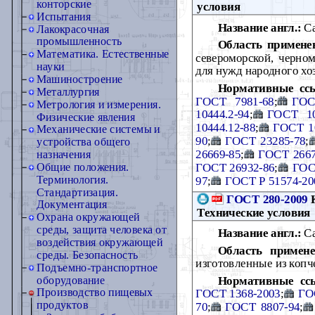
конторские
условия
Испытания
Название англ.:
Can
Лакокрасочная
промышленность
Область примене
Математика. Естественные
североморской, черном
науки
для нужд народного хо
Машиностроение
Нормативные сс
Металлургия
ГОСТ 7981-68
;
ГОС
Метрология и измерения.
10444.2-94
;
ГОСТ 10
Физические явления
10444.12-88
;
ГОСТ 10
Механические системы и
90
;
ГОСТ 23285-78
;
устройства общего
26669-85
;
ГОСТ 2667
назначения
ГОСТ 26932-86
;
ГОС
Общие положения.
Терминология.
97
;
ГОСТ Р 51574-20
Стандартизация.
ГОСТ 280-2009
К
Документация
Технические условия
Охрана окружающей
среды, защита человека от
Название англ.:
Ca
воздействия окружающей
Область примене
среды. Безопасность
изготовленные из копч
Подъемно-транспортное
Нормативные сс
оборудование
Производство пищевых
ГОСТ 1368-2003
;
ГО
продуктов
70
;
ГОСТ 8807-94
;