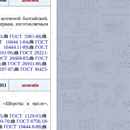
 копченой балтийской,
сервам, изготовляемым
3
;
ГОСТ 5981-88
;
 10444.1-84
;
ГОСТ
10444.11-89
;
ГОСТ
92-96
;
ГОСТ 20221-
СТ 26668-85
;
ГОСТ
6
;
ГОСТ 26931-86
;
207-87
;
ГОСТ 30425-
011
заменён
ы «Шпроты в масле»,
5
;
ГОСТ 1129-93
;
0-70
;
ГОСТ 8756.18-
ГОСТ 10444.8-88
;