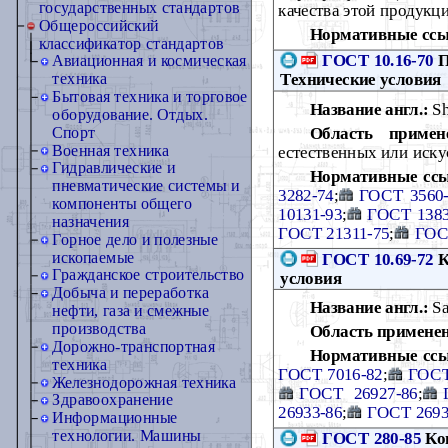
государственных стандартов
качества этой продукц
Общероссийский
Нормативные ссы
классификатор стандартов
ГОСТ 10.16-70
П
Авиационная и космическая
Технические условия
техника
Бытовая техника и торговое
Название англ.:
Sha
оборудование. Отдых.
Область примен
Спорт
Военная техника
естественных или иску
Гидравлические и
Нормативные сс
пневматические системы и
3282-74
;
ГОСТ 3560-
компоненты общего
10131-93
;
ГОСТ 1383
назначения
ГОСТ 21311-75
;
ГОС
Горное дело и полезные
ископаемые
ГОСТ 10.69-72
К
Гражданское строительство
условия
Добыча и переработка
Название англ.:
Sal
нефти, газа и смежные
производства
Область примене
Дорожно-транспортная
Нормативные ссы
техника
ГОСТ 7016-82
;
ГОСТ
Железнодорожная техника
ГОСТ 26927-86
;
Здравоохранение
26933-86
;
ГОСТ 2693
Информационные
технологии. Машины
ГОСТ 280-85
Кон