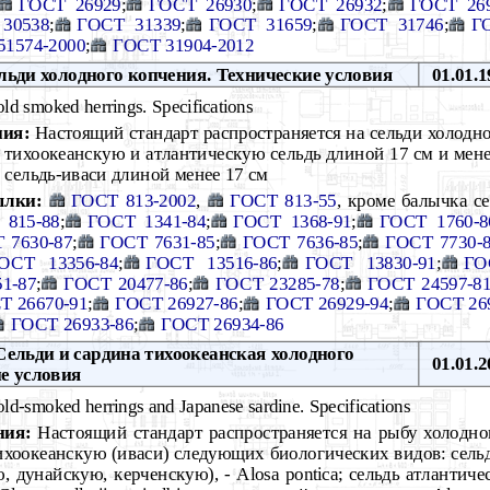
ГОСТ 26929
;
ГОСТ 26930
;
ГОСТ 26932
;
ГОСТ 26
30538
;
ГОСТ 31339
;
ГОСТ 31659
;
ГОСТ 31746
;
Г
51574-2000
;
ГОСТ 31904-2012
ьди холодного копчения. Технические условия
01.01.1
ld smoked herrings. Specifications
ния:
Настоящий стандарт распространяется на сельди холодно
а тихоокеанскую и атлантическую сельдь длиной 17 см и мен
 сельдь-иваси длиной менее 17 см
ылки:
ГОСТ 813-2002
,
ГОСТ 813-55
, кроме балычка с
 815-88
;
ГОСТ 1341-84
;
ГОСТ 1368-91
;
ГОСТ 1760-8
 7630-87
;
ГОСТ 7631-85
;
ГОСТ 7636-85
;
ГОСТ 7730-
ОСТ 13356-84
;
ГОСТ 13516-86
;
ГОСТ 13830-91
;
ГО
1-87
;
ГОСТ 20477-86
;
ГОСТ 23285-78
;
ГОСТ 24597-8
Т 26670-91
;
ГОСТ 26927-86
;
ГОСТ 26929-94
;
ГОСТ 26
ГОСТ 26933-86
;
ГОСТ 26934-86
ельди и сардина тихоокеанская холодного
01.01.2
е условия
ld-smoked herrings and Japanese sardine. Specifications
ния:
Настоящий стандарт распространяется на рыбу холодно
ихоокеанскую (иваси) следующих биологических видов: сель
 дунайскую, керченскую), - Alosa pontica; сельдь атлантичес