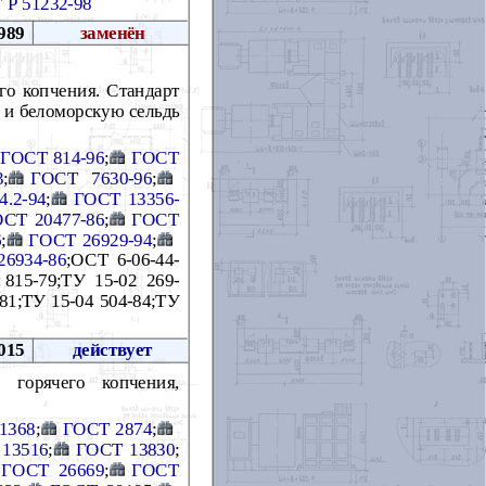
 Р 51232-98
989
заменён
го копчения. Стандарт
ю и беломорскую сельдь
ГОСТ 814-96
;
ГОСТ
3
;
ГОСТ 7630-96
;
4.2-94
;
ГОСТ 13356-
СТ 20477-86
;
ГОСТ
6
;
ГОСТ 26929-94
;
6934-86
;ОСТ 6-06-44-
 815-79;ТУ 15-02 269-
-81;ТУ 15-04 504-84;ТУ
015
действует
 горячего копчения,
1368
;
ГОСТ 2874
;
13516
;
ГОСТ 13830
;
ГОСТ 26669
;
ГОСТ