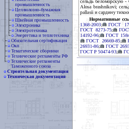
сельдь беломорскую - C
промышленность
Alosa brashnikovi; сел
Целлюлозно-бумажная
pallasii и сардину тихо
промышленность
Нормативные сс
Швейная промышленность
1368-2003
;
ГОСТ 17
Электроника
ГОСТ 8273-75
;
ГОСТ
Электротехника
14192-96
;
ГОСТ 1584
Энергетика и теплотехника
ГОСТ 26669-85
;
Обязательная сертификация
Окп
26931-86
;
ГОСТ 2693
Тематические сборники
ГОСТ Р 50474-93
;
ГО
Технические регламенты РФ
Технические регламенты
Таможенного союза
Строительная документация
Техническая документация