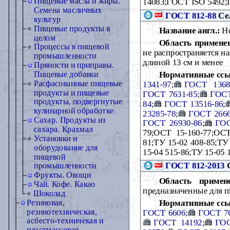
Пищевые масла и жиры.
14083;ГОСТ ISO 5492;
Семена масличных
ГОСТ 812-88
Сел
культур
Пищевые продукты в
Название англ.:
Ho
целом
Область примене
Процессы в пищевой
не распространяется н
промышленности
длиной 13 см и менее
Пряности и приправы.
Нормативные ссы
Пищевые добавки
Расфасованные пищевые
1341-97
;
ГОСТ 1368
продукты и пищевые
ГОСТ 7631-85
;
ГОСТ
продукты, подвергнутые
84
;
ГОСТ 13516-86
;
кулинарной обработке
23285-78
;
ГОСТ 2666
Сахар. Продукты из
ГОСТ 26930-86
;
ГОС
сахара. Крахмал
79;ОСТ 15-160-77;ОСТ
Установки и
81;ТУ 15-02 408-85;ТУ
оборудование для
15-04 515-86;ТУ 15-05 
пищевой
ГОСТ 812-2013
С
промышленности
Фрукты. Овощи
Область примен
Чай. Кофе. Какао
предназначенные для 
Шоколад
Нормативные ссы
Резиновая,
резинотехническая,
ГОСТ 6606
;
ГОСТ 7
асбесто-техничекая и
ГОСТ 14192
;
ГОС