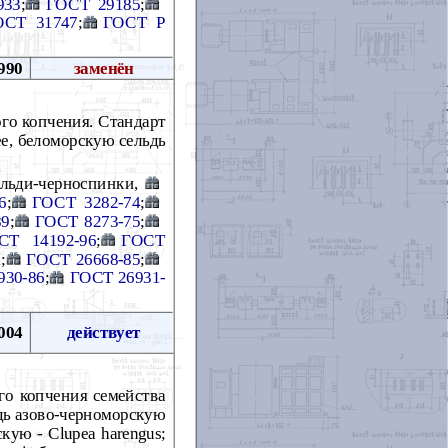
933
;
ГОСТ 29185
;
ОСТ 31747
;
ГОСТ Р
990
заменён
го копчения. Стандарт
ее, беломорскую сельдь
ельди-черноспинки,
6
;
ГОСТ 3282-74
;
89
;
ГОСТ 8273-75
;
СТ 14192-96
;
ГОСТ
1
;
ГОСТ 26668-85
;
930-86
;
ГОСТ 26931-
004
действует
го копчения семейства
дь азово-черноморскую
кую - Clupea harengus;