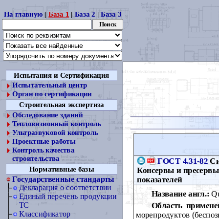
На главную
|
База 1
|
База 2
|
База 3
Испытания и Сертификация
Испытательный центр
Орган по сертификации
Строительная экспертиза
Обследование зданий
Тепловизионный контроль
Ультразвуковой контроль
Проектные работы
Контроль качества
строительства
ГОСТ 4.31-82
Си
Нормативные базы
Консервы и пресервы
показателей
Государственные стандарты
Декларация о соответствии
Название англ.:
Qu
Единый перечень продукции
Область примене
ТС
Классификатор
морепродуктов (беспоз