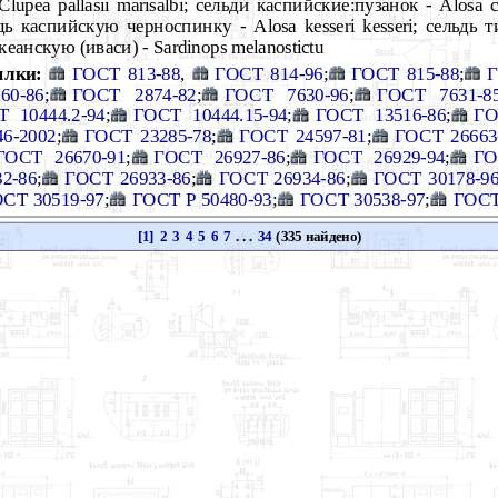
lupea pallasii marisalbi; сельди каспийские:пузанок - Alosa 
ьдь каспийскую черноспинку - Аlosa kesseri kesseri; сельдь 
океанскую (иваси) - Sardinops melanostictu
ылки:
ГОСТ 813-88
,
ГОСТ 814-96
;
ГОСТ 815-88
;
Г
60-86
;
ГОСТ 2874-82
;
ГОСТ 7630-96
;
ГОСТ 7631-8
 10444.2-94
;
ГОСТ 10444.15-94
;
ГОСТ 13516-86
;
ГО
6-2002
;
ГОСТ 23285-78
;
ГОСТ 24597-81
;
ГОСТ 26663
ГОСТ 26670-91
;
ГОСТ 26927-86
;
ГОСТ 26929-94
;
ГО
2-86
;
ГОСТ 26933-86
;
ГОСТ 26934-86
;
ГОСТ 30178-9
СТ 30519-97
;
ГОСТ Р 50480-93
;
ГОСТ 30538-97
;
ГОСТ
[1]
2
3
4
5
6
7
. . .
34
(335 найдено)