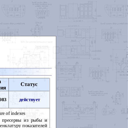
а
Статус
ния
983
действует
ure of indexes
и пресервы из рыбы и
енклатуру показателей