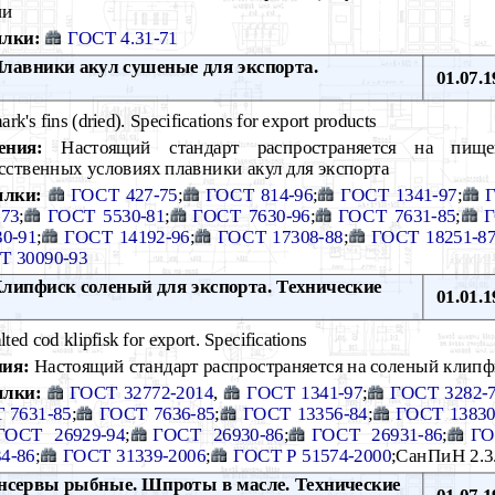
ии
лки:
ГОСТ 4.31-71
лавники акул сушеные для экспорта.
01.07.1
rk's fins (dried). Specifications for export products
ения:
Настоящий стандарт распространяется на пищ
сственных условиях плавники акул для экспорта
ылки:
ГОСТ 427-75
;
ГОСТ 814-96
;
ГОСТ 1341-97
;
Г
73
;
ГОСТ 5530-81
;
ГОСТ 7630-96
;
ГОСТ 7631-85
;
Г
0-91
;
ГОСТ 14192-96
;
ГОСТ 17308-88
;
ГОСТ 18251-8
Т 30090-93
липфиск соленый для экспорта. Технические
01.01.1
ted cod klipfisk for export. Specifications
ния:
Настоящий стандарт распространяется на соленый клипф
лки:
ГОСТ 32772-2014
,
ГОСТ 1341-97
;
ГОСТ 3282-
 7631-85
;
ГОСТ 7636-85
;
ГОСТ 13356-84
;
ГОСТ 13830
ГОСТ 26929-94
;
ГОСТ 26930-86
;
ГОСТ 26931-86
;
ГО
4-86
;
ГОСТ 31339-2006
;
ГОСТ Р 51574-2000
;СанПиН 2.3
сервы рыбные. Шпроты в масле. Технические
01.07.1