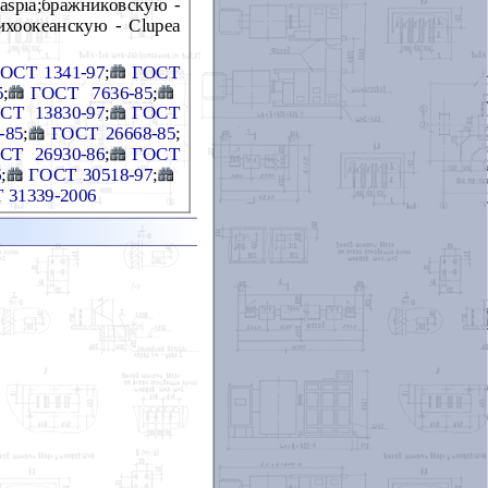
caspia;бражниковскую -
тихоокеанскую - Clupea
ОСТ 1341-97
;
ГОСТ
5
;
ГОСТ 7636-85
;
СТ 13830-97
;
ГОСТ
-85
;
ГОСТ 26668-85
;
СТ 26930-86
;
ГОСТ
6
;
ГОСТ 30518-97
;
 31339-2006