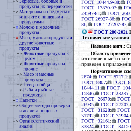
Зерновые, бобовые и
ГОСТ 10444.9-88
;
Г
продукты их переработки
ГОСТ 13830-97
;
ГО
Материалы и предметы в
24597-81
;
ГОСТ 2666
контакте с пищевыми
ГОСТ 26927-86
;
ГОС
продуктами
86
;
ГОСТ 27207-87
;
Молоко и молочные
ГОСТ 280-2021
К
продукты
Технические условия
Мясо, мясные продукты и
другие животные
Название англ.:
Can
продукты
Область примене
Животные продукты в
изготовленные из коп
целом
Животные продукты
приведен в приложени
прочие
Нормативные ссы
Мясо и мясные
2874
;
ГОСТ 5717.1
;
продукты
ГОСТ 8807
;
ГОСТ 8
Птица и яйца
10444.11
;
ГОСТ 1044
Рыба и рыбные
15846
;
ГОСТ 23285
продукты
ГОСТ 26670
;
ГОСТ
Напитки
26935
;
ГОСТ 27207
;
Общие методы проверки
ГОСТ 31628
;
ГОСТ
и анализа пищевых
31792
;
ГОСТ 31904
;
продуктов
ГОСТ 32161
;
ГОСТ
Органолептический
33824
;
ГОСТ 34150
анализ